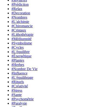
#Mystères
#Prédiction
#Relax
#Decoration
#Nombres
#L'alchimie
#Chiromancie
#Cristaux
#Lithothérapie
#Médiumnité
#Symbolisme
#Cycles
#L'équilibre
#Énergétique
#Plantes
#Herbes
#Nombre De Vie
#Influence
#L'équilibrage
#Rituels
#Créativité
#Stress
#Sante
#Psychométrie
#Paralysie