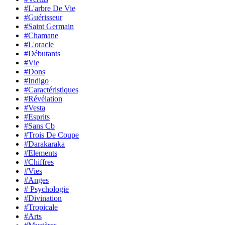
#L'arbre De Vie
#Guérisseur
#Saint Germain
#Chamane
#L'oracle
#Débutants
#Vie
#Dons
#Indigo
#Caractéristiques
#Révélation
#Vesta
#Esprits
#Sans Cb
#Trois De Coupe
#Darakaraka
#Elements
#Chiffres
#Vies
#Anges
# Psychologie
#Divination
#Tropicale
#Arts