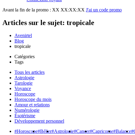
Avant la fin de la promo :
XX XX:XX:XX
J'ai un code promo
Articles sur le sujet: tropicale
Avenirtel
Blog
tropicale
Catégories
Tags
Tous les articles
Astrologie
Tarologie
Voyance
Horoscope
Horoscope du mois
Amour et relations
Numérologie
Ésotérisme
Développement personnel
#Horoscope
#Bélier
#Astrologie
#Cancer
#Capricorne
#Balance
#