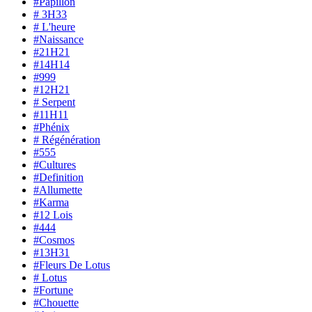
#Papillon
# 3H33
# L'heure
#Naissance
#21H21
#14H14
#999
#12H21
# Serpent
#11H11
#Phénix
# Régénération
#555
#Cultures
#Definition
#Allumette
#Karma
#12 Lois
#444
#Cosmos
#13H31
#Fleurs De Lotus
# Lotus
#Fortune
#Chouette