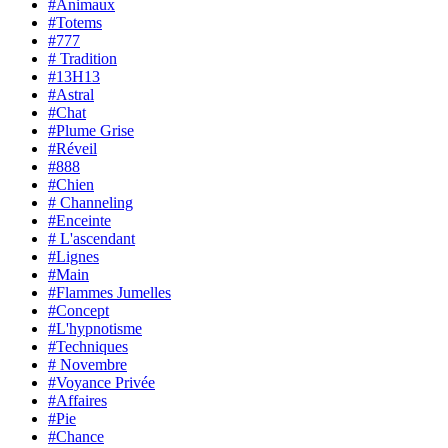
#Animaux
#Totems
#777
# Tradition
#13H13
#Astral
#Chat
#Plume Grise
#Réveil
#888
#Chien
# Channeling
#Enceinte
# L'ascendant
#Lignes
#Main
#Flammes Jumelles
#Concept
#L'hypnotisme
#Techniques
# Novembre
#Voyance Privée
#Affaires
#Pie
#Chance