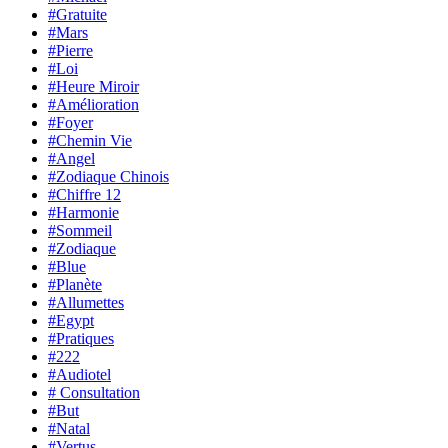
#Gratuite
#Mars
#Pierre
#Loi
#Heure Miroir
#Amélioration
#Foyer
#Chemin Vie
#Angel
#Zodiaque Chinois
#Chiffre 12
#Harmonie
#Sommeil
#Zodiaque
#Blue
#Planète
#Allumettes
#Egypt
#Pratiques
#222
#Audiotel
# Consultation
#But
#Natal
#Vertus