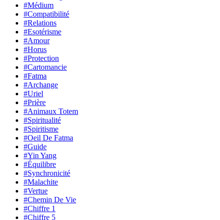
#Médium
#Compatibilité
#Relations
#Esotérisme
#Amour
#Horus
#Protection
#Cartomancie
#Fatma
#Archange
#Uriel
#Prière
#Animaux Totem
#Spiritualité
#Spiritisme
#Oeil De Fatma
#Guide
#Yin Yang
#Équilibre
#Synchronicité
#Malachite
#Vertue
#Chemin De Vie
#Chiffre 1
#Chiffre 5