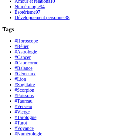
Amour et relations
10
Numérologie
94
Ésotérisme
97
Développement personnel
38
Tags
#Horoscope
#Bélier
#Astrologie
#Cancer
#Capricorne
#Balance
#Gémeaux
#Lion
#Sagittaire
#Scorpion
#Poissons
#Taureau
#Verseau
#Vierge
#Tarologue
#Tarot
#Voyance
#Numérologie