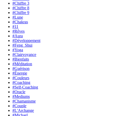
#Chiffre 3
#Chiffre 8
#Chiffre 9
#Lune
#Chakras
#11
#Rêves
#Aura
#Développement
#Feng_Shui
#Yoga
#Clairvoyance
#Bienfaits
#Méditation
#Guérison
#Énergie
#Couleurs
#Coaching
#Self-Coaching
#Oracle
#Mediums
#Chamanisme
#Couple
#L'Archange
#Michael