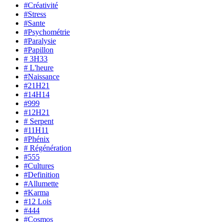
#Créativité
#Stress
#Sante
#Psychométrie
#Paralysie
#Papillon
# 3H33
# L'heure
#Naissance
#21H21
#14H14
#999
#12H21
# Serpent
#11H11
#Phénix
# Régénération
#555
#Cultures
#Definition
#Allumette
#Karma
#12 Lois
#444
#Cosmos