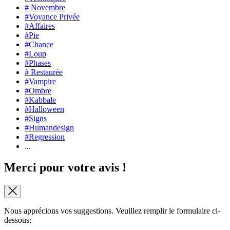
# Novembre
#Voyance Privée
#Affaires
#Pie
#Chance
#Loup
#Phases
# Restaurée
#Vampire
#Ombre
#Kabbale
#Halloween
#Signs
#Humandesign
#Regression
...
Merci pour votre avis !
Nous apprécions vos suggestions. Veuillez remplir le formulaire ci-
dessous: