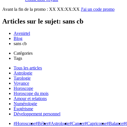
Avant la fin de la promo :
XX XX:XX:XX
J'ai un code promo
Articles sur le sujet: sans cb
Avenirtel
Blog
sans cb
Catégories
Tags
Tous les articles
Astrologie
Tarologie
Voyance
Horoscope
Horoscope du mois
Amour et relations
Numérologie
Ésotérisme
Développement personnel
#Horoscope
#Bélier
#Astrologie
#Cancer
#Capricorne
#Balance
#