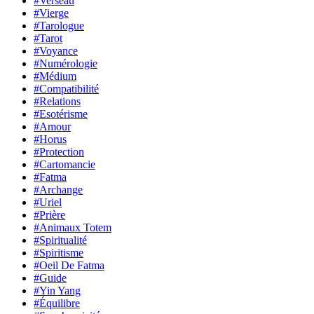
#Verseau
#Vierge
#Tarologue
#Tarot
#Voyance
#Numérologie
#Médium
#Compatibilité
#Relations
#Esotérisme
#Amour
#Horus
#Protection
#Cartomancie
#Fatma
#Archange
#Uriel
#Prière
#Animaux Totem
#Spiritualité
#Spiritisme
#Oeil De Fatma
#Guide
#Yin Yang
#Équilibre