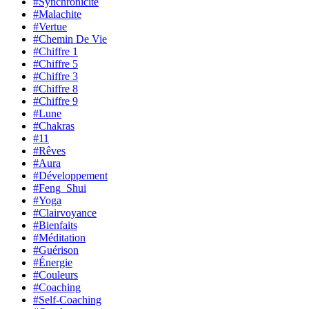
#Synchronicité
#Malachite
#Vertue
#Chemin De Vie
#Chiffre 1
#Chiffre 5
#Chiffre 3
#Chiffre 8
#Chiffre 9
#Lune
#Chakras
#11
#Rêves
#Aura
#Développement
#Feng_Shui
#Yoga
#Clairvoyance
#Bienfaits
#Méditation
#Guérison
#Énergie
#Couleurs
#Coaching
#Self-Coaching