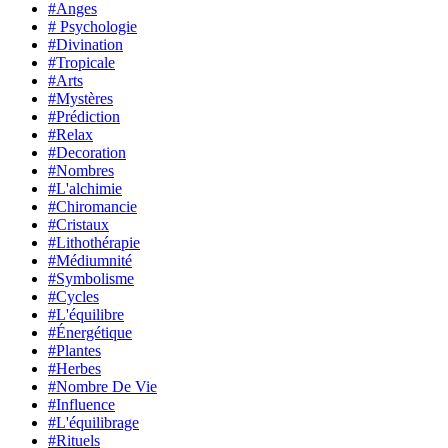
#Anges
# Psychologie
#Divination
#Tropicale
#Arts
#Mystères
#Prédiction
#Relax
#Decoration
#Nombres
#L'alchimie
#Chiromancie
#Cristaux
#Lithothérapie
#Médiumnité
#Symbolisme
#Cycles
#L'équilibre
#Énergétique
#Plantes
#Herbes
#Nombre De Vie
#Influence
#L'équilibrage
#Rituels