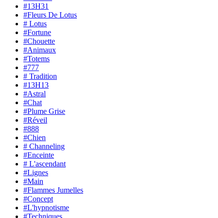
#13H31
#Fleurs De Lotus
# Lotus
#Fortune
#Chouette
#Animaux
#Totems
#777
# Tradition
#13H13
#Astral
#Chat
#Plume Grise
#Réveil
#888
#Chien
# Channeling
#Enceinte
# L'ascendant
#Lignes
#Main
#Flammes Jumelles
#Concept
#L'hypnotisme
#Techniques