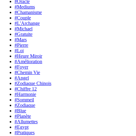
#Oracle
#Mediums
#Chamanisme
#Couple
#L'Archange
#Michael
#Gratuite
#Mars
#Pierre
#Loi
#Heure Miroir
#Amélioration
#Foyer
#Chemin Vie
#Angel
#Zodiaque Chinois
#Chiffre 12
#Harmonie
#Sommeil
#Zodiaque
#Blue
#Planète
#Allumettes
#Egypt
#Pratiques