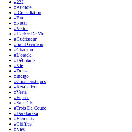
#222
#Audiotel
# Consultation
#But
#Natal
#Vertus
#L'arbre De Vie
#Guérisseur
#Saint Germain
#Chamane
#L'oracle
#Débutants
#Vie
#Dons
#Indigo
#Caractéristiques
#Révélation
#Vesta
#Esprits
#Sans Cb
#Trois De Coupe
#Darakaraka
#Elements
#Chiffres
#Vies