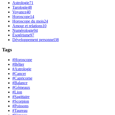
Astrologie
71
Tarologie
48
Voyance
40
Horoscope
14
Horoscope du mois
24
Amour et relations
10
Numérologie
94
Ésotérisme
97
Développement personnel
38
Tags
#Horoscope
#Bélier
#Astrologie
#Cancer
#Capricorne
#Balance
#Gémeaux
#Lion
#Sagittaire
#Scorpion
#Poissons
#Taureau