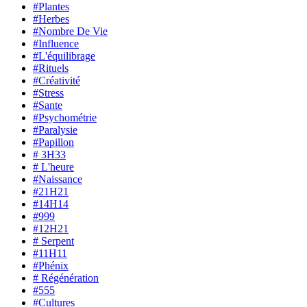
#Plantes
#Herbes
#Nombre De Vie
#Influence
#L'équilibrage
#Rituels
#Créativité
#Stress
#Sante
#Psychométrie
#Paralysie
#Papillon
# 3H33
# L'heure
#Naissance
#21H21
#14H14
#999
#12H21
# Serpent
#11H11
#Phénix
# Régénération
#555
#Cultures