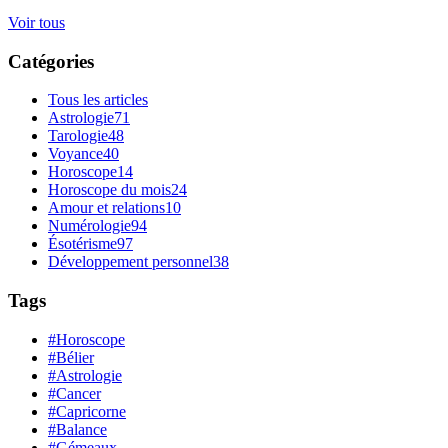
Voir tous
Catégories
Tous les articles
Astrologie
71
Tarologie
48
Voyance
40
Horoscope
14
Horoscope du mois
24
Amour et relations
10
Numérologie
94
Ésotérisme
97
Développement personnel
38
Tags
#Horoscope
#Bélier
#Astrologie
#Cancer
#Capricorne
#Balance
#Gémeaux