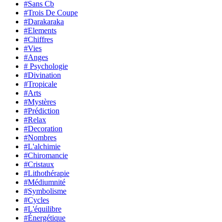
#Sans Cb
#Trois De Coupe
#Darakaraka
#Elements
#Chiffres
#Vies
#Anges
# Psychologie
#Divination
#Tropicale
#Arts
#Mystères
#Prédiction
#Relax
#Decoration
#Nombres
#L'alchimie
#Chiromancie
#Cristaux
#Lithothérapie
#Médiumnité
#Symbolisme
#Cycles
#L'équilibre
#Énergétique