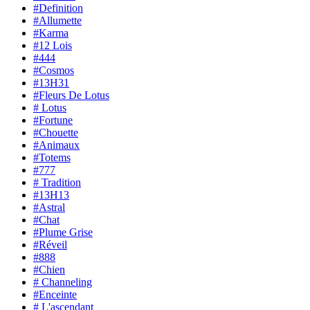
#Definition
#Allumette
#Karma
#12 Lois
#444
#Cosmos
#13H31
#Fleurs De Lotus
# Lotus
#Fortune
#Chouette
#Animaux
#Totems
#777
# Tradition
#13H13
#Astral
#Chat
#Plume Grise
#Réveil
#888
#Chien
# Channeling
#Enceinte
# L'ascendant