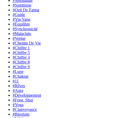
#Spiritualité
#Spiritisme
#Oeil De Fatma
#Guide
#Yin Yang
#Équilibre
#Synchronicité
#Malachite
#Vertue
#Chemin De Vie
#Chiffre 1
#Chiffre 5
#Chiffre 3
#Chiffre 8
#Chiffre 9
#Lune
#Chakras
#11
#Rêves
#Aura
#Développement
#Feng_Shui
#Yoga
#Clairvoyance
#Bienfaits