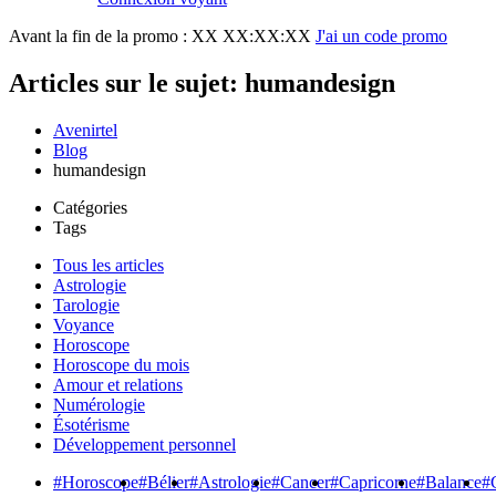
Avant la fin de la promo :
XX XX:XX:XX
J'ai un code promo
Articles sur le sujet: humandesign
Avenirtel
Blog
humandesign
Catégories
Tags
Tous les articles
Astrologie
Tarologie
Voyance
Horoscope
Horoscope du mois
Amour et relations
Numérologie
Ésotérisme
Développement personnel
#Horoscope
#Bélier
#Astrologie
#Cancer
#Capricorne
#Balance
#