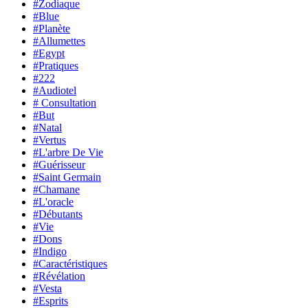
#Zodiaque
#Blue
#Planète
#Allumettes
#Egypt
#Pratiques
#222
#Audiotel
# Consultation
#But
#Natal
#Vertus
#L'arbre De Vie
#Guérisseur
#Saint Germain
#Chamane
#L'oracle
#Débutants
#Vie
#Dons
#Indigo
#Caractéristiques
#Révélation
#Vesta
#Esprits