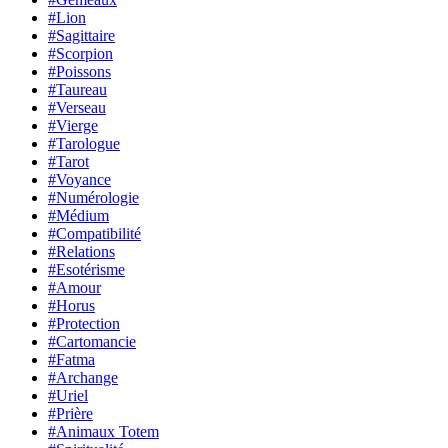
#Lion
#Sagittaire
#Scorpion
#Poissons
#Taureau
#Verseau
#Vierge
#Tarologue
#Tarot
#Voyance
#Numérologie
#Médium
#Compatibilité
#Relations
#Esotérisme
#Amour
#Horus
#Protection
#Cartomancie
#Fatma
#Archange
#Uriel
#Prière
#Animaux Totem