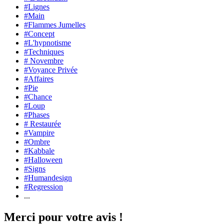
#Lignes
#Main
#Flammes Jumelles
#Concept
#L'hypnotisme
#Techniques
# Novembre
#Voyance Privée
#Affaires
#Pie
#Chance
#Loup
#Phases
# Restaurée
#Vampire
#Ombre
#Kabbale
#Halloween
#Signs
#Humandesign
#Regression
...
Merci pour votre avis !