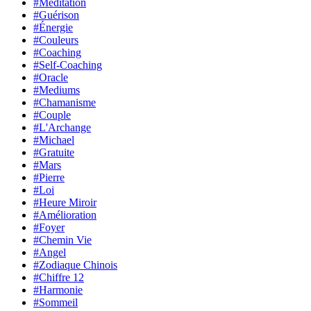
#Méditation
#Guérison
#Énergie
#Couleurs
#Coaching
#Self-Coaching
#Oracle
#Mediums
#Chamanisme
#Couple
#L'Archange
#Michael
#Gratuite
#Mars
#Pierre
#Loi
#Heure Miroir
#Amélioration
#Foyer
#Chemin Vie
#Angel
#Zodiaque Chinois
#Chiffre 12
#Harmonie
#Sommeil