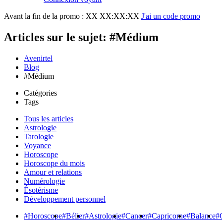
Avant la fin de la promo :
XX XX:XX:XX
J'ai un code promo
Articles sur le sujet: #Médium
Avenirtel
Blog
#Médium
Catégories
Tags
Tous les articles
Astrologie
Tarologie
Voyance
Horoscope
Horoscope du mois
Amour et relations
Numérologie
Ésotérisme
Développement personnel
#Horoscope
#Bélier
#Astrologie
#Cancer
#Capricorne
#Balance
#