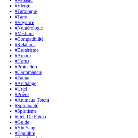
#Verseau
#Vierge
#Tarologue
#Tarot
#Voyance
#Numérologie
#Médium
#Compatibilité
#Relations
#Esotérisme
#Amour
#Horus
#Protection
#Cartomancie
#Fatma
#Archange
#Uriel
#Prière
#Animaux Totem
#Spiritualité
#Spiritisme
#Oeil De Fatma
#Guide
#Yin Yang
#Équilibre