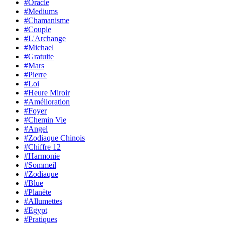
#Oracle
#Mediums
#Chamanisme
#Couple
#L'Archange
#Michael
#Gratuite
#Mars
#Pierre
#Loi
#Heure Miroir
#Amélioration
#Foyer
#Chemin Vie
#Angel
#Zodiaque Chinois
#Chiffre 12
#Harmonie
#Sommeil
#Zodiaque
#Blue
#Planète
#Allumettes
#Egypt
#Pratiques