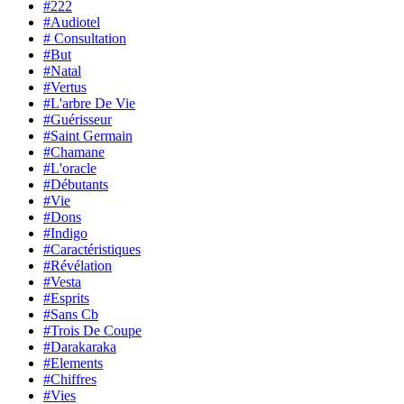
#222
#Audiotel
# Consultation
#But
#Natal
#Vertus
#L'arbre De Vie
#Guérisseur
#Saint Germain
#Chamane
#L'oracle
#Débutants
#Vie
#Dons
#Indigo
#Caractéristiques
#Révélation
#Vesta
#Esprits
#Sans Cb
#Trois De Coupe
#Darakaraka
#Elements
#Chiffres
#Vies