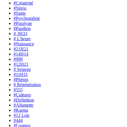
#Créativité
#Stress
#Sante
#Psychométrie
#Paralysie
#Papillon
# 3H33
# L'heure
#Naissance
#21H21
#14H14
#999
#12H21
# Serpent
#11H11
#Phénix
# Régénération
#555
#Cultures
#Definition
#Allumette
#Karma
#12 Lois
#444
#Cosmos