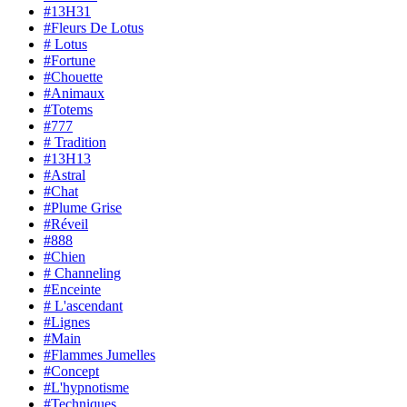
#13H31
#Fleurs De Lotus
# Lotus
#Fortune
#Chouette
#Animaux
#Totems
#777
# Tradition
#13H13
#Astral
#Chat
#Plume Grise
#Réveil
#888
#Chien
# Channeling
#Enceinte
# L'ascendant
#Lignes
#Main
#Flammes Jumelles
#Concept
#L'hypnotisme
#Techniques