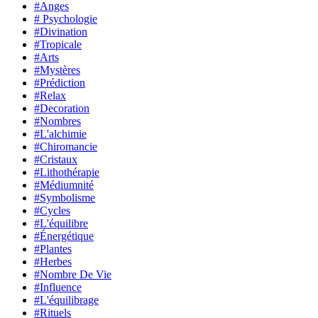
#Anges
# Psychologie
#Divination
#Tropicale
#Arts
#Mystères
#Prédiction
#Relax
#Decoration
#Nombres
#L'alchimie
#Chiromancie
#Cristaux
#Lithothérapie
#Médiumnité
#Symbolisme
#Cycles
#L'équilibre
#Énergétique
#Plantes
#Herbes
#Nombre De Vie
#Influence
#L'équilibrage
#Rituels