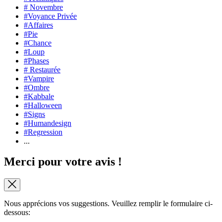
# Novembre
#Voyance Privée
#Affaires
#Pie
#Chance
#Loup
#Phases
# Restaurée
#Vampire
#Ombre
#Kabbale
#Halloween
#Signs
#Humandesign
#Regression
...
Merci pour votre avis !
Nous apprécions vos suggestions. Veuillez remplir le formulaire ci-
dessous: