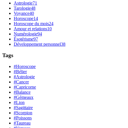
Astrologie
71
Tarologie
48
Voyance
40
Horoscope
14
Horoscope du mois
24
Amour et relations
10
Numérologie
94
Ésotérisme
97
Développement personnel
38
Tags
#Horoscope
#Bélier
#Astrologie
#Cancer
#Capricorne
#Balance
#Gémeaux
#Lion
#Sagittaire
#Scorpion
#Poissons
#Taureau