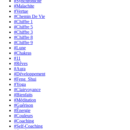
#Synchronicité
#Malachite
#Vertue
#Chemin De Vie
#Chiffre 1
#Chiffre 5
#Chiffre 3
#Chiffre 8
#Chiffre 9
#Lune
#Chakras
#11
#Rêves
#Aura
#Développement
#Feng_Shui
#Yoga
#Clairvoyance
#Bienfaits
#Méditation
#Guérison
#Énergie
#Couleurs
#Coaching
#Self-Coaching