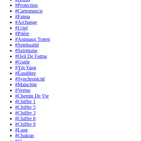
#Protection
#Cartomancie
#Fatma
#Archange
#Uriel
#Prière
#Animaux Totem
#Spiritualité
#Spiritisme
#Oeil De Fatma
#Guide
#Yin Yang
#Équilibre
#Synchronicité
#Malachite
#Vertue
#Chemin De Vie
#Chiffre 1
#Chiffre 5
#Chiffre 3
#Chiffre 8
#Chiffre 9
#Lune
#Chakras