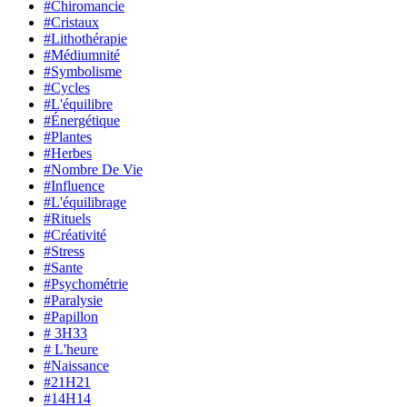
#Chiromancie
#Cristaux
#Lithothérapie
#Médiumnité
#Symbolisme
#Cycles
#L'équilibre
#Énergétique
#Plantes
#Herbes
#Nombre De Vie
#Influence
#L'équilibrage
#Rituels
#Créativité
#Stress
#Sante
#Psychométrie
#Paralysie
#Papillon
# 3H33
# L'heure
#Naissance
#21H21
#14H14