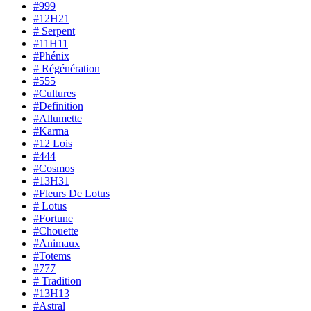
#999
#12H21
# Serpent
#11H11
#Phénix
# Régénération
#555
#Cultures
#Definition
#Allumette
#Karma
#12 Lois
#444
#Cosmos
#13H31
#Fleurs De Lotus
# Lotus
#Fortune
#Chouette
#Animaux
#Totems
#777
# Tradition
#13H13
#Astral