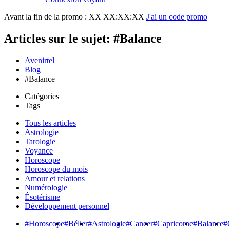
Avant la fin de la promo :
XX XX:XX:XX
J'ai un code promo
Articles sur le sujet: #Balance
Avenirtel
Blog
#Balance
Catégories
Tags
Tous les articles
Astrologie
Tarologie
Voyance
Horoscope
Horoscope du mois
Amour et relations
Numérologie
Ésotérisme
Développement personnel
#Horoscope
#Bélier
#Astrologie
#Cancer
#Capricorne
#Balance
#