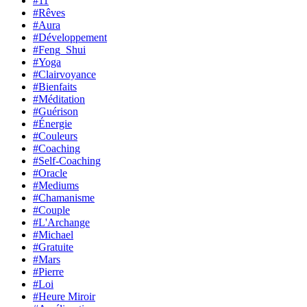
#11
#Rêves
#Aura
#Développement
#Feng_Shui
#Yoga
#Clairvoyance
#Bienfaits
#Méditation
#Guérison
#Énergie
#Couleurs
#Coaching
#Self-Coaching
#Oracle
#Mediums
#Chamanisme
#Couple
#L'Archange
#Michael
#Gratuite
#Mars
#Pierre
#Loi
#Heure Miroir