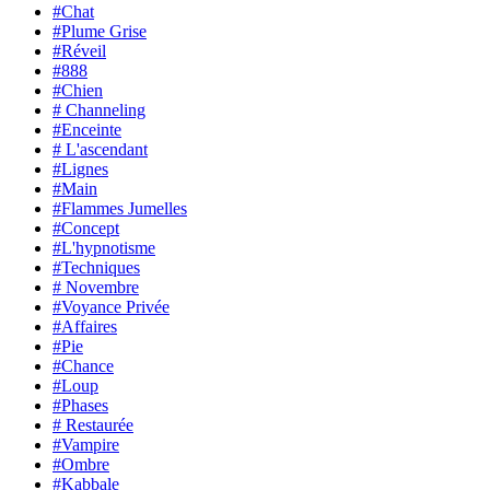
#Chat
#Plume Grise
#Réveil
#888
#Chien
# Channeling
#Enceinte
# L'ascendant
#Lignes
#Main
#Flammes Jumelles
#Concept
#L'hypnotisme
#Techniques
# Novembre
#Voyance Privée
#Affaires
#Pie
#Chance
#Loup
#Phases
# Restaurée
#Vampire
#Ombre
#Kabbale