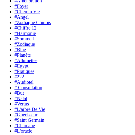
#Amélioration
#Foyer
#Chemin Vie
#Angel
#Zodiaque Chinois
#Chiffre 12
#Harmonie
#Sommeil
#Zodiaque
#Blue
#Planète
#Allumettes
#Egypt
#Pratiques
#222
#Audiotel
# Consultation
#But
#Natal
#Vertus
#L'arbre De Vie
#Guérisseur
#Saint Germain
#Chamane
#L'oracle