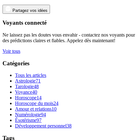
Partagez vos idées
Voyants connecté
Ne laissez pas les doutes vous envahir - contactez nos voyants pour
des prédictions claires et fiables. Appelez dès maintenant!
Voir tous
Catégories
Tous les articles
Astrologie
71
Tarologie
48
Voyance
40
Horoscope
14
Horoscope du mois
24
Amour et relations
10
Numérologie
94
Ésotérisme
97
Développement personnel
38
Tags