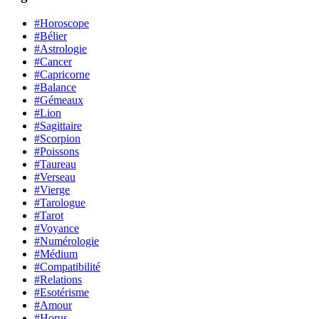
#Horoscope
#Bélier
#Astrologie
#Cancer
#Capricorne
#Balance
#Gémeaux
#Lion
#Sagittaire
#Scorpion
#Poissons
#Taureau
#Verseau
#Vierge
#Tarologue
#Tarot
#Voyance
#Numérologie
#Médium
#Compatibilité
#Relations
#Esotérisme
#Amour
#Horus