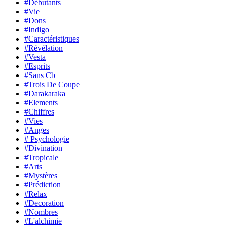
#Débutants
#Vie
#Dons
#Indigo
#Caractéristiques
#Révélation
#Vesta
#Esprits
#Sans Cb
#Trois De Coupe
#Darakaraka
#Elements
#Chiffres
#Vies
#Anges
# Psychologie
#Divination
#Tropicale
#Arts
#Mystères
#Prédiction
#Relax
#Decoration
#Nombres
#L'alchimie