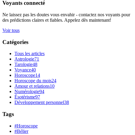
Voyants connecté
Ne laissez pas les doutes vous envahir - contactez nos voyants pour
des prédictions claires et fiables. Appelez dès maintenant!
Voir tous
Catégories
Tous les articles
Astrologie
71
Tarologie
48
Voyance
40
Horoscope
14
Horoscope du mois
24
Amour et relations
10
Numérologie
94
Ésotérisme
97
Développement personnel
38
Tags
#Horoscope
#Bélier