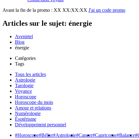
Avant la fin de la promo :
XX XX:XX:XX
J'ai un code promo
Articles sur le sujet: énergie
Avenirtel
Blog
énergie
Catégories
Tags
Tous les articles
Astrologie
Tarologie
Voyance
Horoscope
Horoscope du mois
Amour et relations
Numérologie
Ésotérisme
Développement personnel
#Horoscope
#Bélier
#Astrologie
#Cancer
#Capricorne
#Balance
#