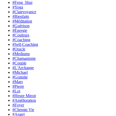
#Feng_Shui
#Yoga
#Clairvoyance
#Bienfaits
#Méditation
#Guérison
#Énergie
#Couleurs
#Coaching
#Self-Coaching
#Oracle
#Mediums
#Chamanisme
#Couple
#L'Archange
#Michael
#Gratuite
#Mars
#Pierre
#Loi
#Heure Miroir
#Amélioration
#Foyer
#Chemin Vie
#Angel