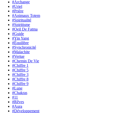
#Archange
#Uriel
#Prière
#Animaux Totem
#Spiritualité
#Spiritisme
#Oeil De Fatma
#Guide
#Yin Yang
#Équilibre
#Synchronicité
#Malachite
#Vertue
#Chemin De Vie
#Chiffre 1
#Chiffre 5
#Chiffre 3
#Chiffre 8
#Chiffre 9
#Lune
#Chakras
#11
#Rêves
#Aura
#Développement