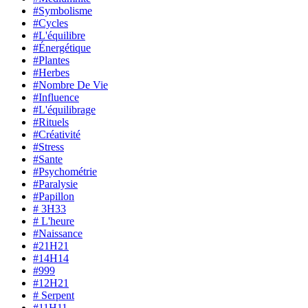
#Symbolisme
#Cycles
#L'équilibre
#Énergétique
#Plantes
#Herbes
#Nombre De Vie
#Influence
#L'équilibrage
#Rituels
#Créativité
#Stress
#Sante
#Psychométrie
#Paralysie
#Papillon
# 3H33
# L'heure
#Naissance
#21H21
#14H14
#999
#12H21
# Serpent
#11H11