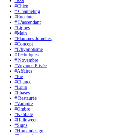
#888
#Chien
# Channeling
#Enceinte
# L'ascendant
#Lignes
#Main
#Flammes Jumelles
#Concept
#L'hypnotisme
#Techniques
# Novembre
#Voyance Privée
#Affaires
#Pie
#Chance
#Loup
#Phases
# Restaurée
#Vampire
#Ombre
#Kabbale
#Halloween
#Signs
#Humandesign