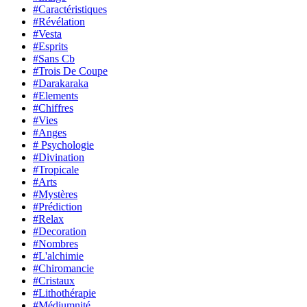
#Caractéristiques
#Révélation
#Vesta
#Esprits
#Sans Cb
#Trois De Coupe
#Darakaraka
#Elements
#Chiffres
#Vies
#Anges
# Psychologie
#Divination
#Tropicale
#Arts
#Mystères
#Prédiction
#Relax
#Decoration
#Nombres
#L'alchimie
#Chiromancie
#Cristaux
#Lithothérapie
#Médiumnité