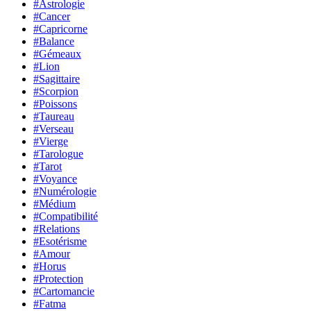
#Astrologie
#Cancer
#Capricorne
#Balance
#Gémeaux
#Lion
#Sagittaire
#Scorpion
#Poissons
#Taureau
#Verseau
#Vierge
#Tarologue
#Tarot
#Voyance
#Numérologie
#Médium
#Compatibilité
#Relations
#Esotérisme
#Amour
#Horus
#Protection
#Cartomancie
#Fatma