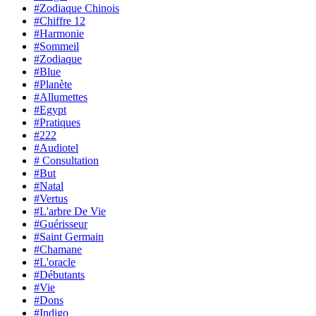
#Zodiaque Chinois
#Chiffre 12
#Harmonie
#Sommeil
#Zodiaque
#Blue
#Planète
#Allumettes
#Egypt
#Pratiques
#222
#Audiotel
# Consultation
#But
#Natal
#Vertus
#L'arbre De Vie
#Guérisseur
#Saint Germain
#Chamane
#L'oracle
#Débutants
#Vie
#Dons
#Indigo