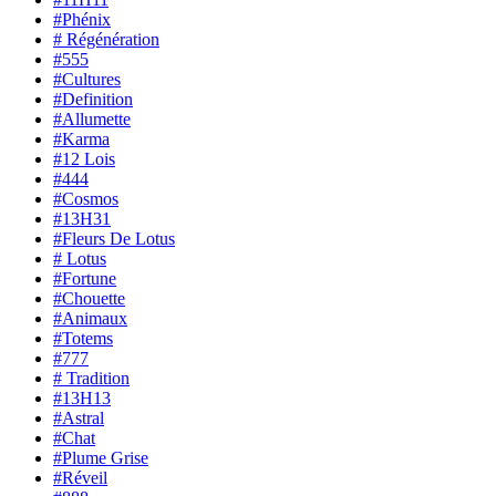
#Phénix
# Régénération
#555
#Cultures
#Definition
#Allumette
#Karma
#12 Lois
#444
#Cosmos
#13H31
#Fleurs De Lotus
# Lotus
#Fortune
#Chouette
#Animaux
#Totems
#777
# Tradition
#13H13
#Astral
#Chat
#Plume Grise
#Réveil