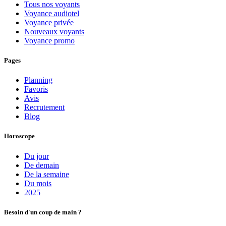
Tous nos voyants
Voyance audiotel
Voyance privée
Nouveaux voyants
Voyance promo
Pages
Planning
Favoris
Avis
Recrutement
Blog
Horoscope
Du jour
De demain
De la semaine
Du mois
2025
Besoin d'un coup de main ?