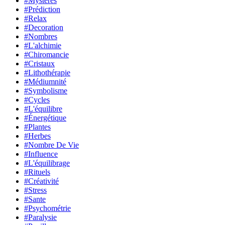
#Mystères
#Prédiction
#Relax
#Decoration
#Nombres
#L'alchimie
#Chiromancie
#Cristaux
#Lithothérapie
#Médiumnité
#Symbolisme
#Cycles
#L'équilibre
#Énergétique
#Plantes
#Herbes
#Nombre De Vie
#Influence
#L'équilibrage
#Rituels
#Créativité
#Stress
#Sante
#Psychométrie
#Paralysie