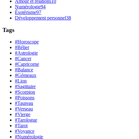
Amour et relations
10
Numérologie
94
Ésotérisme
97
Développement personnel
38
Tags
#Horoscope
#Bélier
#Astrologie
#Cancer
#Capricorne
#Balance
#Gémeaux
#Lion
#Sagittaire
#Scorpion
#Poissons
#Taureau
#Verseau
#Vierge
#Tarologue
#Tarot
#Voyance
#Numérologie