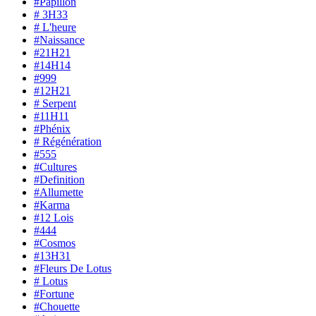
#Papillon
# 3H33
# L'heure
#Naissance
#21H21
#14H14
#999
#12H21
# Serpent
#11H11
#Phénix
# Régénération
#555
#Cultures
#Definition
#Allumette
#Karma
#12 Lois
#444
#Cosmos
#13H31
#Fleurs De Lotus
# Lotus
#Fortune
#Chouette