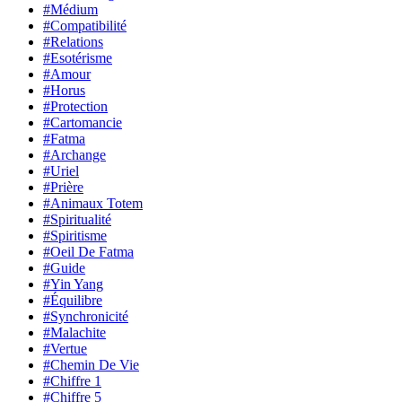
#Médium
#Compatibilité
#Relations
#Esotérisme
#Amour
#Horus
#Protection
#Cartomancie
#Fatma
#Archange
#Uriel
#Prière
#Animaux Totem
#Spiritualité
#Spiritisme
#Oeil De Fatma
#Guide
#Yin Yang
#Équilibre
#Synchronicité
#Malachite
#Vertue
#Chemin De Vie
#Chiffre 1
#Chiffre 5