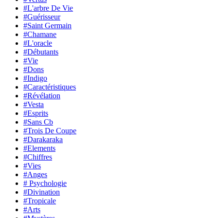
#L'arbre De Vie
#Guérisseur
#Saint Germain
#Chamane
#L'oracle
#Débutants
#Vie
#Dons
#Indigo
#Caractéristiques
#Révélation
#Vesta
#Esprits
#Sans Cb
#Trois De Coupe
#Darakaraka
#Elements
#Chiffres
#Vies
#Anges
# Psychologie
#Divination
#Tropicale
#Arts