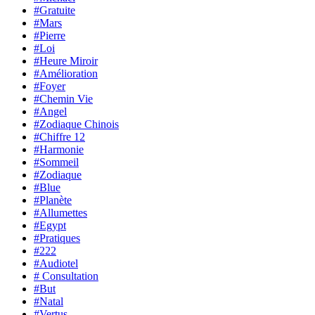
#Gratuite
#Mars
#Pierre
#Loi
#Heure Miroir
#Amélioration
#Foyer
#Chemin Vie
#Angel
#Zodiaque Chinois
#Chiffre 12
#Harmonie
#Sommeil
#Zodiaque
#Blue
#Planète
#Allumettes
#Egypt
#Pratiques
#222
#Audiotel
# Consultation
#But
#Natal
#Vertus