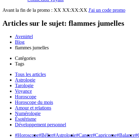
Avant la fin de la promo :
XX XX:XX:XX
J'ai un code promo
Articles sur le sujet: flammes jumelles
Avenirtel
Blog
flammes jumelles
Catégories
Tags
Tous les articles
Astrologie
Tarologie
Voyance
Horoscope
Horoscope du mois
Amour et relations
Numérologie
Ésotérisme
Développement personnel
#Horoscope
#Bélier
#Astrologie
#Cancer
#Capricorne
#Balance
#