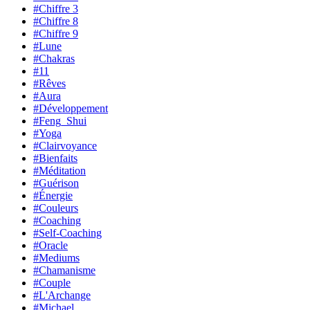
#Chiffre 3
#Chiffre 8
#Chiffre 9
#Lune
#Chakras
#11
#Rêves
#Aura
#Développement
#Feng_Shui
#Yoga
#Clairvoyance
#Bienfaits
#Méditation
#Guérison
#Énergie
#Couleurs
#Coaching
#Self-Coaching
#Oracle
#Mediums
#Chamanisme
#Couple
#L'Archange
#Michael