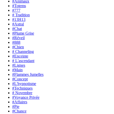
#Animaux
#Totems
#777
# Tradition
#13H13
#Astral
#Chat
#Plume Grise
#Réveil
#888
#Chien
# Channeling
#Enceinte
# L'ascendant
#Lignes
#Main
#Flammes Jumelles
#Concept
#L'hypnotisme
#Techniques
# Novembre
#Voyance Privée
#Affaires
#Pie
#Chance