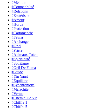
#Médium
#Compatibilité
#Relations
#Esotérisme
#Amour
#Horus
#Protection
#Cartomancie
#Fatma
#Archange
#Uriel
#Prière
#Animaux Totem
#Spiritualité
#Spiritisme
#Oeil De Fatma
#Guide
#Yin Yang
#Équilibre
#Synchronicité
#Malachite
#Vertue
#Chemin De Vie
#Chiffre 1
#Chiffre 5