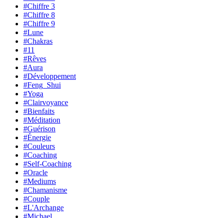
#Chiffre 3
#Chiffre 8
#Chiffre 9
#Lune
#Chakras
#11
#Rêves
#Aura
#Développement
#Feng_Shui
#Yoga
#Clairvoyance
#Bienfaits
#Méditation
#Guérison
#Énergie
#Couleurs
#Coaching
#Self-Coaching
#Oracle
#Mediums
#Chamanisme
#Couple
#L'Archange
#Michael