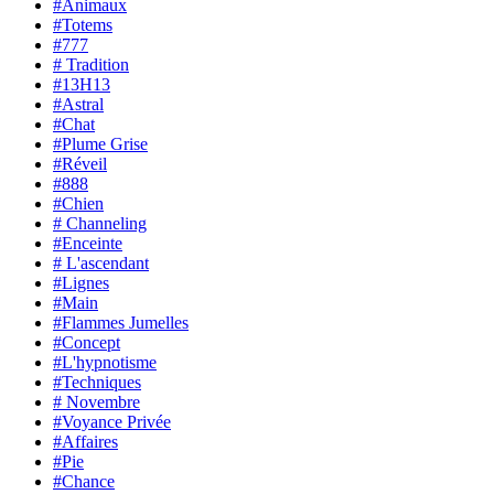
#Animaux
#Totems
#777
# Tradition
#13H13
#Astral
#Chat
#Plume Grise
#Réveil
#888
#Chien
# Channeling
#Enceinte
# L'ascendant
#Lignes
#Main
#Flammes Jumelles
#Concept
#L'hypnotisme
#Techniques
# Novembre
#Voyance Privée
#Affaires
#Pie
#Chance