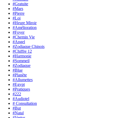
#Gratuite
#Mars
#Pierre
#Loi
#Heure Miroir
#Amélioration
#Foyer
#Chemin Vie
#Angel
#Zodiaque Chinois
#Chiffre 12
#Harmonie
#Sommeil
#Zodiaque
#Blue
#Planète
#Allumettes
#Egypt
#Pratiques
#222
#Audiotel
# Consultation
#But
#Natal
#Vertus