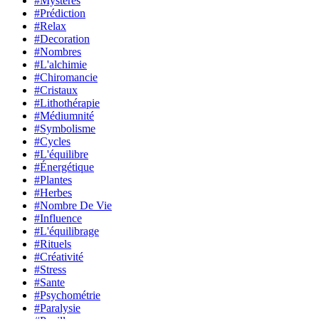
#Mystères
#Prédiction
#Relax
#Decoration
#Nombres
#L'alchimie
#Chiromancie
#Cristaux
#Lithothérapie
#Médiumnité
#Symbolisme
#Cycles
#L'équilibre
#Énergétique
#Plantes
#Herbes
#Nombre De Vie
#Influence
#L'équilibrage
#Rituels
#Créativité
#Stress
#Sante
#Psychométrie
#Paralysie