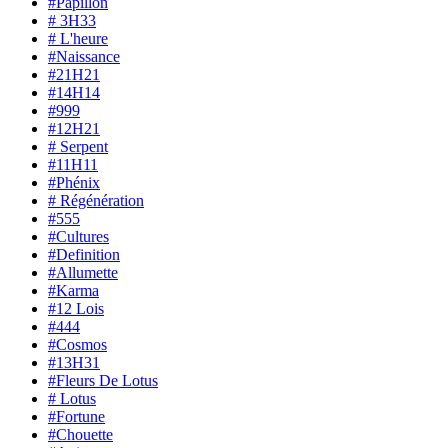
#Papillon
# 3H33
# L'heure
#Naissance
#21H21
#14H14
#999
#12H21
# Serpent
#11H11
#Phénix
# Régénération
#555
#Cultures
#Definition
#Allumette
#Karma
#12 Lois
#444
#Cosmos
#13H31
#Fleurs De Lotus
# Lotus
#Fortune
#Chouette