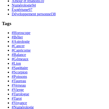
Amour et relations
10
Numérologie
94
Ésotérisme
97
Développement personnel
38
Tags
#Horoscope
#Bélier
#Astrologie
#Cancer
#Capricorne
#Balance
#Gémeaux
#Lion
#Sagittaire
#Scorpion
#Poissons
#Taureau
#Verseau
#Vierge
#Tarologue
#Tarot
#Voyance
#Numérologie