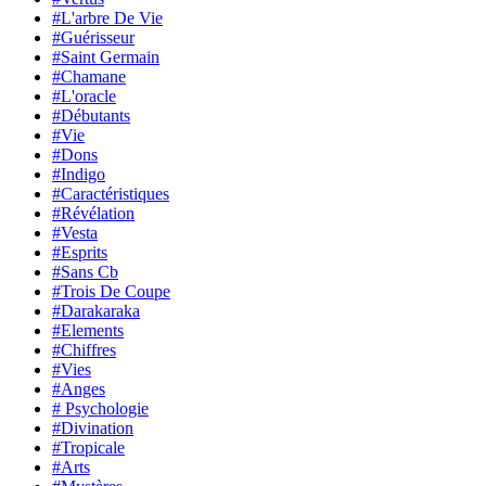
#L'arbre De Vie
#Guérisseur
#Saint Germain
#Chamane
#L'oracle
#Débutants
#Vie
#Dons
#Indigo
#Caractéristiques
#Révélation
#Vesta
#Esprits
#Sans Cb
#Trois De Coupe
#Darakaraka
#Elements
#Chiffres
#Vies
#Anges
# Psychologie
#Divination
#Tropicale
#Arts