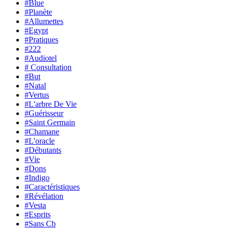
#Blue
#Planète
#Allumettes
#Egypt
#Pratiques
#222
#Audiotel
# Consultation
#But
#Natal
#Vertus
#L'arbre De Vie
#Guérisseur
#Saint Germain
#Chamane
#L'oracle
#Débutants
#Vie
#Dons
#Indigo
#Caractéristiques
#Révélation
#Vesta
#Esprits
#Sans Cb