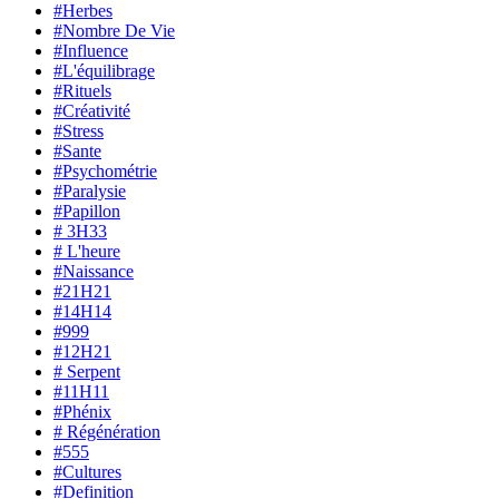
#Herbes
#Nombre De Vie
#Influence
#L'équilibrage
#Rituels
#Créativité
#Stress
#Sante
#Psychométrie
#Paralysie
#Papillon
# 3H33
# L'heure
#Naissance
#21H21
#14H14
#999
#12H21
# Serpent
#11H11
#Phénix
# Régénération
#555
#Cultures
#Definition