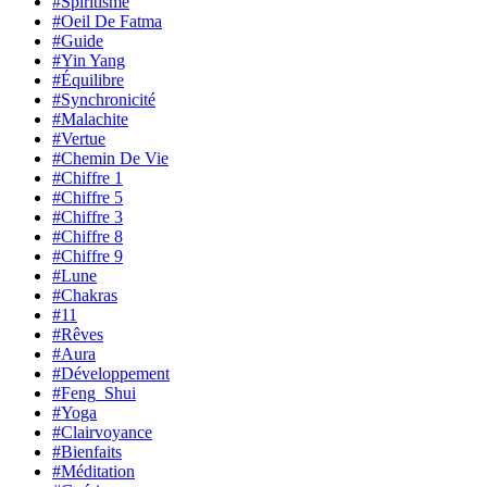
#Spiritisme
#Oeil De Fatma
#Guide
#Yin Yang
#Équilibre
#Synchronicité
#Malachite
#Vertue
#Chemin De Vie
#Chiffre 1
#Chiffre 5
#Chiffre 3
#Chiffre 8
#Chiffre 9
#Lune
#Chakras
#11
#Rêves
#Aura
#Développement
#Feng_Shui
#Yoga
#Clairvoyance
#Bienfaits
#Méditation