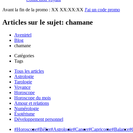
Avant la fin de la promo :
XX XX:XX:XX
J'ai un code promo
Articles sur le sujet: chamane
Avenirtel
Blog
chamane
Catégories
Tags
Tous les articles
Astrologie
Tarologie
Voyance
Horoscope
Horoscope du mois
Amour et relations
Numérologie
Ésotérisme
Développement personnel
#Horoscope
#Bélier
#Astrologie
#Cancer
#Capricorne
#Balance
#