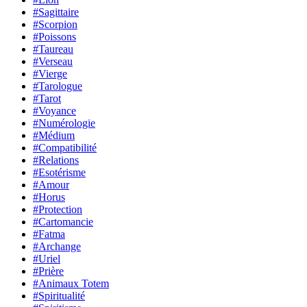
#Sagittaire
#Scorpion
#Poissons
#Taureau
#Verseau
#Vierge
#Tarologue
#Tarot
#Voyance
#Numérologie
#Médium
#Compatibilité
#Relations
#Esotérisme
#Amour
#Horus
#Protection
#Cartomancie
#Fatma
#Archange
#Uriel
#Prière
#Animaux Totem
#Spiritualité