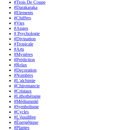
#Trois De Coupe
#Darakaraka
#Elements
#Chiffres
#Vies
#Anges
# Psychologie
#Divination
#Tropicale
#Arts
#Mystères
#Prédiction
#Relax
#Decoration
#Nombres
#L'alchimie
#Chiromancie
#Cristaux
#Lithothérapie
#Médiumnité
#Symbolisme
#Cycles
#L'équilibre
#Énergétique
#Plantes