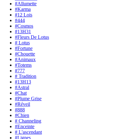
#Allumette
#Karma
#12 Lois
#444
#Cosmos
#13H31
#Fleurs De Lotus
# Lotus
#Fortune
#Chouette
#Animaux
#Totems
#777
# Tradition
#13H13
#Astral
#Chat
#Plume Grise
#Réveil
#888
#Chien
# Channeling
#Enceinte
# L'ascendant
#Lignes