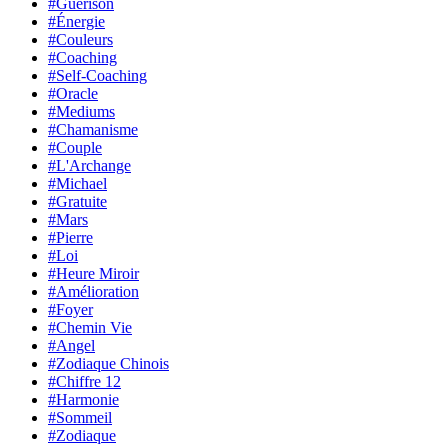
#Guérison
#Énergie
#Couleurs
#Coaching
#Self-Coaching
#Oracle
#Mediums
#Chamanisme
#Couple
#L'Archange
#Michael
#Gratuite
#Mars
#Pierre
#Loi
#Heure Miroir
#Amélioration
#Foyer
#Chemin Vie
#Angel
#Zodiaque Chinois
#Chiffre 12
#Harmonie
#Sommeil
#Zodiaque