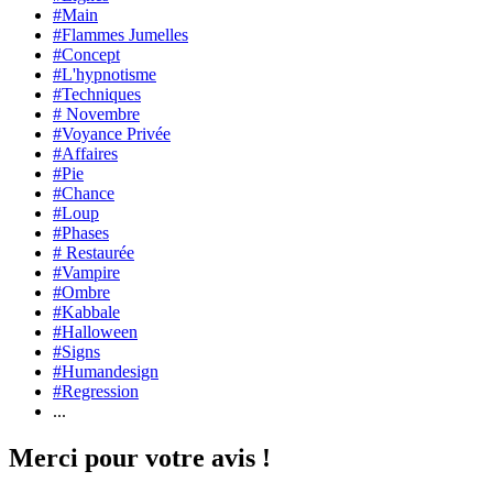
#Main
#Flammes Jumelles
#Concept
#L'hypnotisme
#Techniques
# Novembre
#Voyance Privée
#Affaires
#Pie
#Chance
#Loup
#Phases
# Restaurée
#Vampire
#Ombre
#Kabbale
#Halloween
#Signs
#Humandesign
#Regression
...
Merci pour votre avis !