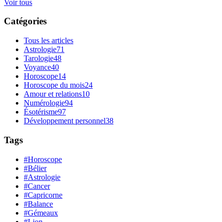
Voir tous
Catégories
Tous les articles
Astrologie
71
Tarologie
48
Voyance
40
Horoscope
14
Horoscope du mois
24
Amour et relations
10
Numérologie
94
Ésotérisme
97
Développement personnel
38
Tags
#Horoscope
#Bélier
#Astrologie
#Cancer
#Capricorne
#Balance
#Gémeaux
#Lion