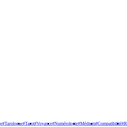
ge
#Tarologue
#Tarot
#Voyance
#Numérologie
#Médium
#Compatibilité
#R