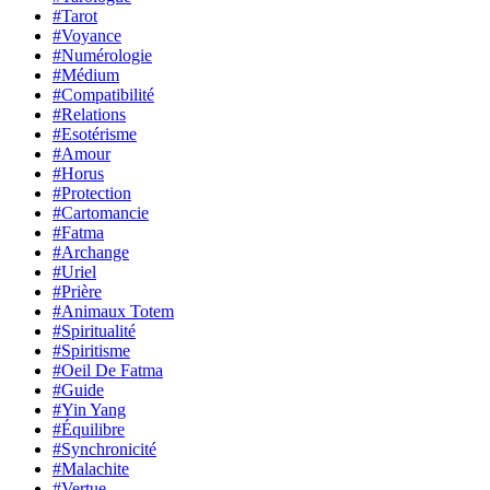
#Tarot
#Voyance
#Numérologie
#Médium
#Compatibilité
#Relations
#Esotérisme
#Amour
#Horus
#Protection
#Cartomancie
#Fatma
#Archange
#Uriel
#Prière
#Animaux Totem
#Spiritualité
#Spiritisme
#Oeil De Fatma
#Guide
#Yin Yang
#Équilibre
#Synchronicité
#Malachite
#Vertue