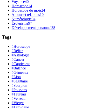
Voyance
40
Horoscope
14
Horoscope du mois
24
Amour et relations
10
Numérologie
94
Ésotérisme
97
Développement personnel
38
Tags
#Horoscope
#Bélier
#Astrologie
#Cancer
#Capricorne
#Balance
#Gémeaux
#Lion
#Sagittaire
#Scorpion
#Poissons
#Taureau
#Verseau
#Vierge
#Tarologue