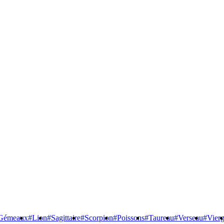
Gémeaux
#Lion
#Sagittaire
#Scorpion
#Poissons
#Taureau
#Verseau
#Vier