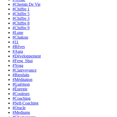
#Chemin De Vie
#Chiffre 1
#Chiffre 5
#Chiffre 3
#Chiffre 8
#Chiffre 9
#Lune
#Chakras
#11
#Rêves
#Aura
#Développement
#Feng_Shui
#Yoga
#Clairvoyance
#Bienfaits
#Méditation
#Guérison
#Énergie
#Couleurs
#Coaching
#Self-Coaching
#Oracle
#Mediums