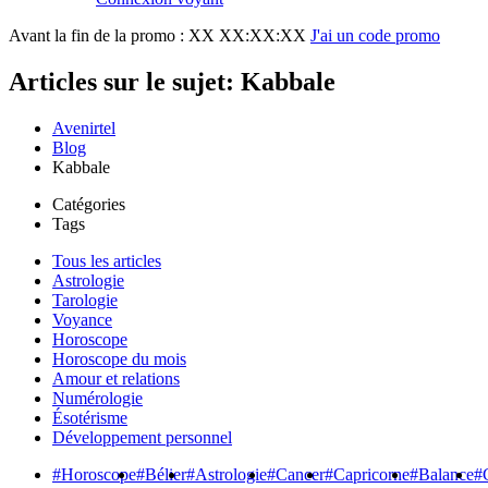
Avant la fin de la promo :
XX XX:XX:XX
J'ai un code promo
Articles sur le sujet: Kabbale
Avenirtel
Blog
Kabbale
Catégories
Tags
Tous les articles
Astrologie
Tarologie
Voyance
Horoscope
Horoscope du mois
Amour et relations
Numérologie
Ésotérisme
Développement personnel
#Horoscope
#Bélier
#Astrologie
#Cancer
#Capricorne
#Balance
#