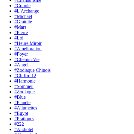
#Chamanisme
#Couple
#L'Archange
#Michael
#Gratuite
#Mars
#Pierre
#Loi
#Heure Miroir
#Amélioration
#Foyer
#Chemin Vie
#Angel
#Zodiaque Chinois
#Chiffre 12
#Harmonie
#Sommeil
#Zodiaque
#Blue
#Planète
#Allumettes
#Egypt
#Pratiques
#222
#Audiotel