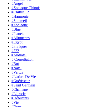
#Angel
#Zodiaque Chinois
#Chiffre 12
#Harmonie
#Sommeil
#Zodiaque
#Blue
#Planète
#Allumettes
#Egypt
#Pratiques
#222
#Audiotel
# Consultation
#But
#Natal
#Vertus
#L'arbre De Vie
#Guérisseur
#Saint Germain
#Chamane
#L'oracle
#Débutants
#Vie
#Dons