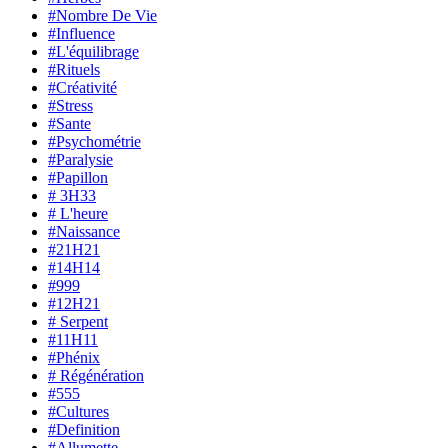
#Nombre De Vie
#Influence
#L'équilibrage
#Rituels
#Créativité
#Stress
#Sante
#Psychométrie
#Paralysie
#Papillon
# 3H33
# L'heure
#Naissance
#21H21
#14H14
#999
#12H21
# Serpent
#11H11
#Phénix
# Régénération
#555
#Cultures
#Definition
#Allumette