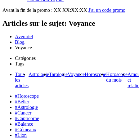
Avant la fin de la promo :
XX XX:XX:XX
J'ai un code promo
Articles sur le sujet: Voyance
Avenirtel
Blog
Voyance
Catégories
Tags
Tous
Astrologie
Tarologie
Voyance
Horoscope
Horoscope
Amou
les
du mois
et
articles
relati
#Horoscope
#Bélier
#Astrologie
#Cancer
#Capricorne
#Balance
#Gémeaux
#Lion