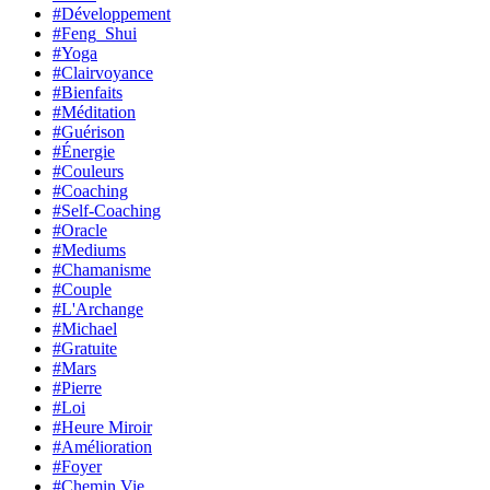
#Développement
#Feng_Shui
#Yoga
#Clairvoyance
#Bienfaits
#Méditation
#Guérison
#Énergie
#Couleurs
#Coaching
#Self-Coaching
#Oracle
#Mediums
#Chamanisme
#Couple
#L'Archange
#Michael
#Gratuite
#Mars
#Pierre
#Loi
#Heure Miroir
#Amélioration
#Foyer
#Chemin Vie