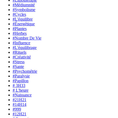
#Lithothérapie
#Médiumnité
#Symbolisme
#Cycles
#L'équilibre
#Énergétique
#Plantes
#Herbes
#Nombre De Vie
#Influence
#L'équilibrage
#Rituels
#Créativité
#Stress
#Sante
#Psychométrie
#Paralysie
#Papillon
# 3H33
# L'heure
#Naissance
#21H21
#14H14
#999
#12H21