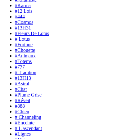
#Karma
#12 Lois
#444
#Cosmos
#13H31
#Fleurs De Lotus
# Lotus
#Fortune
#Chouette
#Animaux
#Totems
#777
# Tradition
#13H13
#Astral
#Chat
#Plume Grise
#Réveil
#888
#Chien
# Channeling
#Enceinte
# L'ascendant
#Lignes