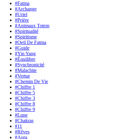
#Fatma
#Archange
#Uriel
#Prière
#Animaux Totem
#Spiritualité
#Spiritisme
#Oeil De Fatma
#Guide
#Yin Yang
#Équilibre
#Synchronicité
#Malachite
#Vertue
#Chemin De Vie
#Chiffre 1
#Chiffre 5
#Chiffre 3
#Chiffre 8
#Chiffre 9
#Lune
#Chakras
#11
#Rêves
#Aura