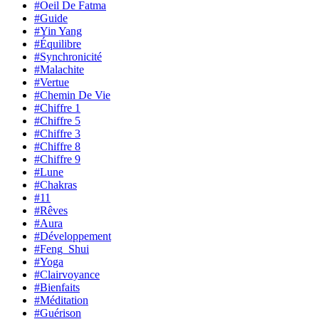
#Oeil De Fatma
#Guide
#Yin Yang
#Équilibre
#Synchronicité
#Malachite
#Vertue
#Chemin De Vie
#Chiffre 1
#Chiffre 5
#Chiffre 3
#Chiffre 8
#Chiffre 9
#Lune
#Chakras
#11
#Rêves
#Aura
#Développement
#Feng_Shui
#Yoga
#Clairvoyance
#Bienfaits
#Méditation
#Guérison