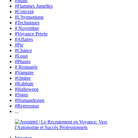
#Main
#Flammes Jumelles
#Concept
#L'hypnotisme
#Techniques
# Novembre
#Voyance Privée
#Affaires
#Pie
#Chance
#Loup
#Phases
# Restaurée
#Vampire
#Ombre
#Kabbale
#Halloween
#Signs
#Humandesign
#Regression
...
Voyance