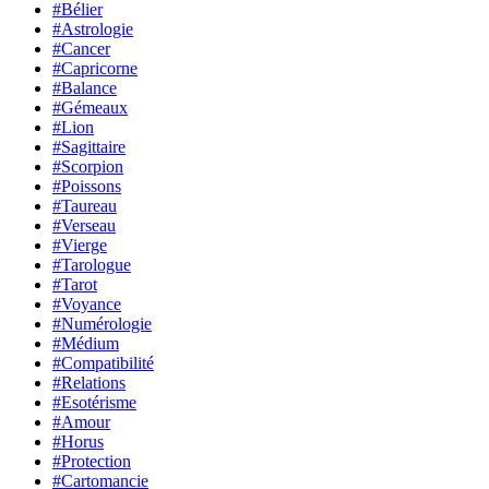
#Bélier
#Astrologie
#Cancer
#Capricorne
#Balance
#Gémeaux
#Lion
#Sagittaire
#Scorpion
#Poissons
#Taureau
#Verseau
#Vierge
#Tarologue
#Tarot
#Voyance
#Numérologie
#Médium
#Compatibilité
#Relations
#Esotérisme
#Amour
#Horus
#Protection
#Cartomancie