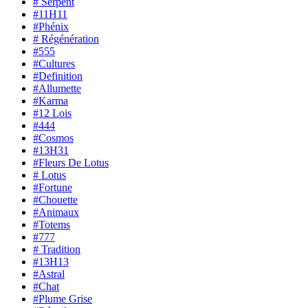
# Serpent
#11H11
#Phénix
# Régénération
#555
#Cultures
#Definition
#Allumette
#Karma
#12 Lois
#444
#Cosmos
#13H31
#Fleurs De Lotus
# Lotus
#Fortune
#Chouette
#Animaux
#Totems
#777
# Tradition
#13H13
#Astral
#Chat
#Plume Grise