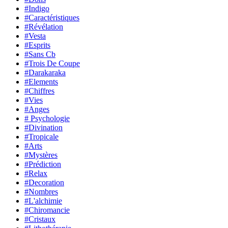
#Indigo
#Caractéristiques
#Révélation
#Vesta
#Esprits
#Sans Cb
#Trois De Coupe
#Darakaraka
#Elements
#Chiffres
#Vies
#Anges
# Psychologie
#Divination
#Tropicale
#Arts
#Mystères
#Prédiction
#Relax
#Decoration
#Nombres
#L'alchimie
#Chiromancie
#Cristaux