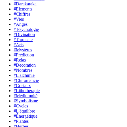
#Darakaraka
#Elements
#Chiffres
#Vies
#Anges
# Psychologie
#Divination
#Tropicale
#Arts
#Mystères
#Prédiction
#Relax
#Decoration
#Nombres
#L'alchimie
#Chiromancie
#Cristaux
#Lithothérapie
#Médiumnité
#Symbolisme
#Cycles
#L'équilibre
#Énergétique
#Plantes
#Herbes