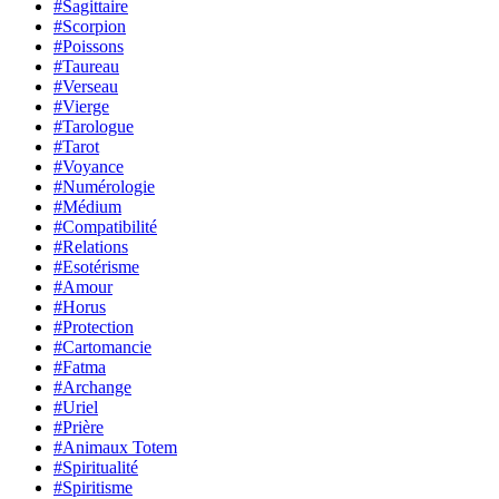
#Sagittaire
#Scorpion
#Poissons
#Taureau
#Verseau
#Vierge
#Tarologue
#Tarot
#Voyance
#Numérologie
#Médium
#Compatibilité
#Relations
#Esotérisme
#Amour
#Horus
#Protection
#Cartomancie
#Fatma
#Archange
#Uriel
#Prière
#Animaux Totem
#Spiritualité
#Spiritisme