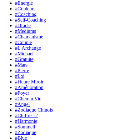
#Énergie
#Couleurs
#Coaching
#Self-Coaching
#Oracle
#Mediums
#Chamanisme
#Couple
#L'Archange
#Michael
#Gratuite
#Mars
#Pierre
#Loi
#Heure Miroir
#Amélioration
#Foyer
#Chemin Vie
#Angel
#Zodiaque Chinois
#Chiffre 12
#Harmonie
#Sommeil
#Zodiaque
#Blue