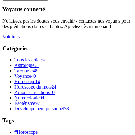
Voyants connecté
Ne laissez pas les doutes vous envahir - contactez nos voyants pour
des prédictions claires et fiables. Appelez dès maintenant!
Voir tous
Catégories
Tous les articles
Astrologie
71
Tarologie
48
Voyance
40
Horoscope
14
Horoscope du mois
24
Amour et relations
10
Numérologie
94
Ésotérisme
97
Développement personnel
38
Tags
#Horoscope