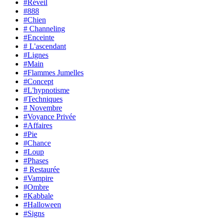
#Réveil
#888
#Chien
# Channeling
#Enceinte
# L'ascendant
#Lignes
#Main
#Flammes Jumelles
#Concept
#L'hypnotisme
#Techniques
# Novembre
#Voyance Privée
#Affaires
#Pie
#Chance
#Loup
#Phases
# Restaurée
#Vampire
#Ombre
#Kabbale
#Halloween
#Signs