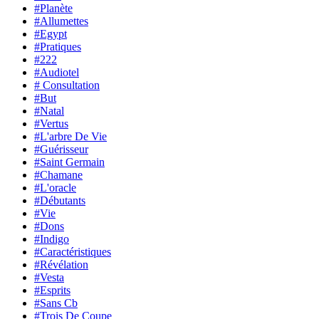
#Planète
#Allumettes
#Egypt
#Pratiques
#222
#Audiotel
# Consultation
#But
#Natal
#Vertus
#L'arbre De Vie
#Guérisseur
#Saint Germain
#Chamane
#L'oracle
#Débutants
#Vie
#Dons
#Indigo
#Caractéristiques
#Révélation
#Vesta
#Esprits
#Sans Cb
#Trois De Coupe