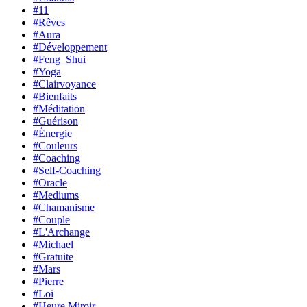
#11
#Rêves
#Aura
#Développement
#Feng_Shui
#Yoga
#Clairvoyance
#Bienfaits
#Méditation
#Guérison
#Énergie
#Couleurs
#Coaching
#Self-Coaching
#Oracle
#Mediums
#Chamanisme
#Couple
#L'Archange
#Michael
#Gratuite
#Mars
#Pierre
#Loi
#Heure Miroir