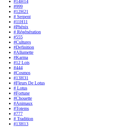
#14H14
#999
#12H21
# Serpent
#11H11
#Phénix
# Régénération
#555
#Cultures
#Definition
#Allumette
#Karma
#12 Lois
#444
#Cosmos
#13H31
#Fleurs De Lotus
# Lotus
#Fortune
#Chouette
#Animaux
#Totems
#777
# Tradition
#13H13