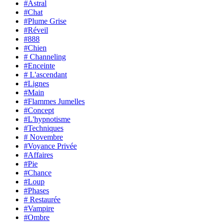
#Astral
#Chat
#Plume Grise
#Réveil
#888
#Chien
# Channeling
#Enceinte
# L'ascendant
#Lignes
#Main
#Flammes Jumelles
#Concept
#L'hypnotisme
#Techniques
# Novembre
#Voyance Privée
#Affaires
#Pie
#Chance
#Loup
#Phases
# Restaurée
#Vampire
#Ombre