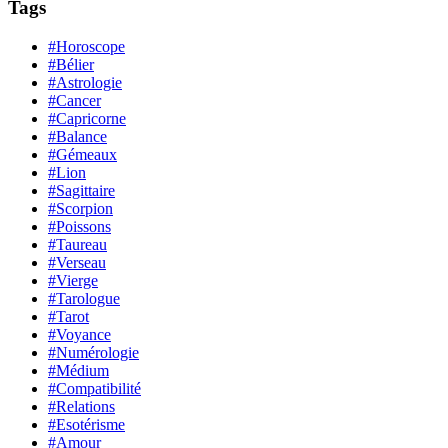
Tags
#Horoscope
#Bélier
#Astrologie
#Cancer
#Capricorne
#Balance
#Gémeaux
#Lion
#Sagittaire
#Scorpion
#Poissons
#Taureau
#Verseau
#Vierge
#Tarologue
#Tarot
#Voyance
#Numérologie
#Médium
#Compatibilité
#Relations
#Esotérisme
#Amour