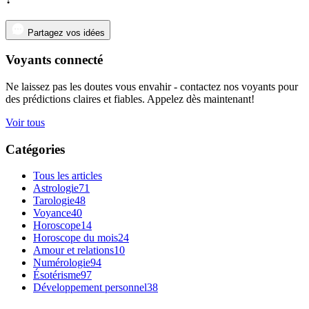
Partagez vos idées
Voyants connecté
Ne laissez pas les doutes vous envahir - contactez nos voyants pour
des prédictions claires et fiables. Appelez dès maintenant!
Voir tous
Catégories
Tous les articles
Astrologie
71
Tarologie
48
Voyance
40
Horoscope
14
Horoscope du mois
24
Amour et relations
10
Numérologie
94
Ésotérisme
97
Développement personnel
38