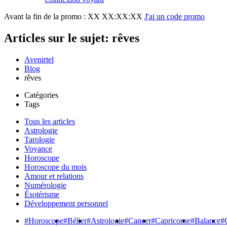
Avant la fin de la promo :
XX XX:XX:XX
J'ai un code promo
Articles sur le sujet: rêves
Avenirtel
Blog
rêves
Catégories
Tags
Tous les articles
Astrologie
Tarologie
Voyance
Horoscope
Horoscope du mois
Amour et relations
Numérologie
Ésotérisme
Développement personnel
#Horoscope
#Bélier
#Astrologie
#Cancer
#Capricorne
#Balance
#