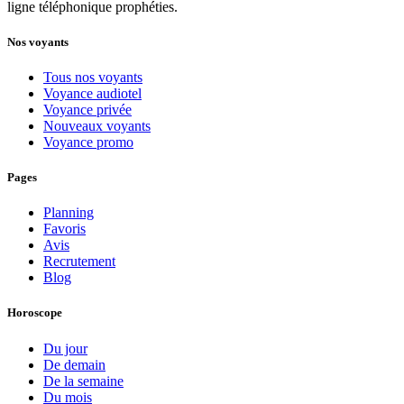
ligne téléphonique prophéties.
Nos voyants
Tous nos voyants
Voyance audiotel
Voyance privée
Nouveaux voyants
Voyance promo
Pages
Planning
Favoris
Avis
Recrutement
Blog
Horoscope
Du jour
De demain
De la semaine
Du mois