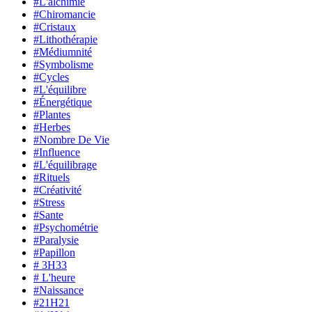
#L'alchimie
#Chiromancie
#Cristaux
#Lithothérapie
#Médiumnité
#Symbolisme
#Cycles
#L'équilibre
#Énergétique
#Plantes
#Herbes
#Nombre De Vie
#Influence
#L'équilibrage
#Rituels
#Créativité
#Stress
#Sante
#Psychométrie
#Paralysie
#Papillon
# 3H33
# L'heure
#Naissance
#21H21