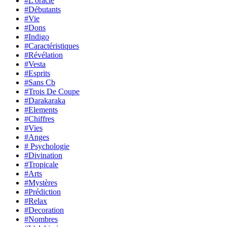
#L'oracle
#Débutants
#Vie
#Dons
#Indigo
#Caractéristiques
#Révélation
#Vesta
#Esprits
#Sans Cb
#Trois De Coupe
#Darakaraka
#Elements
#Chiffres
#Vies
#Anges
# Psychologie
#Divination
#Tropicale
#Arts
#Mystères
#Prédiction
#Relax
#Decoration
#Nombres