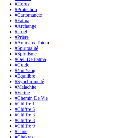
#Horus
#Protection
#Cartomancie
#Fatma
#Archange
#Uriel
#Prière
#Animaux Totem
#Spiritualité
#Spiritisme
#Oeil De Fatma
#Guide
#Yin Yang
#Équilibre
#Synchronicité
#Malachite
#Vertue
#Chemin De Vie
#Chiffre 1
#Chiffre 5
#Chiffre 3
#Chiffre 8
#Chiffre 9
#Lune
#Chakras