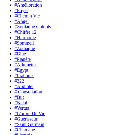
#Amélioration
#Foyer
#Chemin Vie
#Angel
#Zodiaque Chinois
#Chiffre 12
#Harmonie
#Sommeil
#Zodiaque
#Blue
#Planète
#Allumettes
#Egypt
#Pratiques
#222
#Audiotel
# Consultation
#But
#Natal
#Vertus
#L'arbre De Vie
#Guérisseur
#Saint Germain
#Chamane