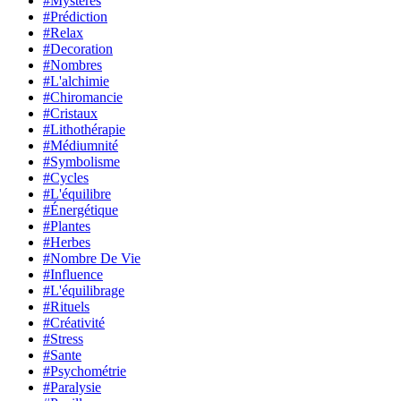
#Mystères
#Prédiction
#Relax
#Decoration
#Nombres
#L'alchimie
#Chiromancie
#Cristaux
#Lithothérapie
#Médiumnité
#Symbolisme
#Cycles
#L'équilibre
#Énergétique
#Plantes
#Herbes
#Nombre De Vie
#Influence
#L'équilibrage
#Rituels
#Créativité
#Stress
#Sante
#Psychométrie
#Paralysie