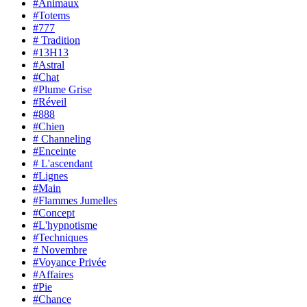
#Animaux
#Totems
#777
# Tradition
#13H13
#Astral
#Chat
#Plume Grise
#Réveil
#888
#Chien
# Channeling
#Enceinte
# L'ascendant
#Lignes
#Main
#Flammes Jumelles
#Concept
#L'hypnotisme
#Techniques
# Novembre
#Voyance Privée
#Affaires
#Pie
#Chance