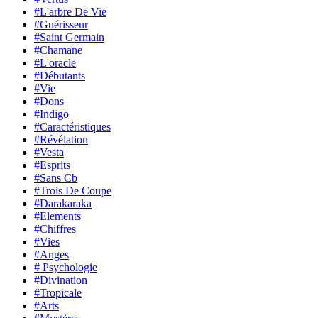
#L'arbre De Vie
#Guérisseur
#Saint Germain
#Chamane
#L'oracle
#Débutants
#Vie
#Dons
#Indigo
#Caractéristiques
#Révélation
#Vesta
#Esprits
#Sans Cb
#Trois De Coupe
#Darakaraka
#Elements
#Chiffres
#Vies
#Anges
# Psychologie
#Divination
#Tropicale
#Arts