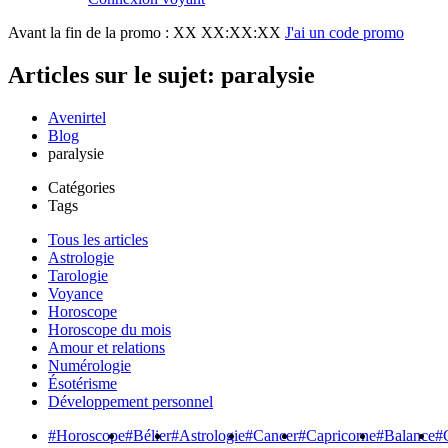
Avant la fin de la promo :
XX XX:XX:XX
J'ai un code promo
Articles sur le sujet: paralysie
Avenirtel
Blog
paralysie
Catégories
Tags
Tous les articles
Astrologie
Tarologie
Voyance
Horoscope
Horoscope du mois
Amour et relations
Numérologie
Ésotérisme
Développement personnel
#Horoscope
#Bélier
#Astrologie
#Cancer
#Capricorne
#Balance
#