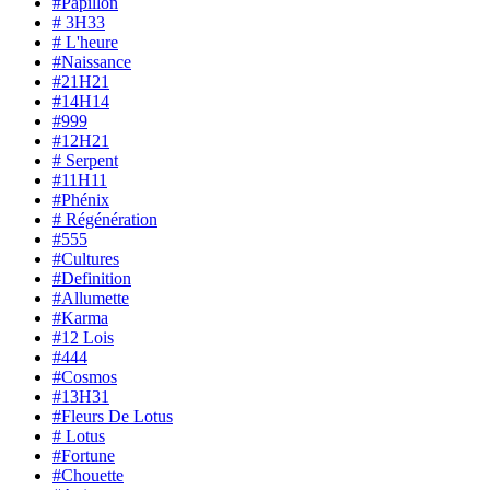
#Papillon
# 3H33
# L'heure
#Naissance
#21H21
#14H14
#999
#12H21
# Serpent
#11H11
#Phénix
# Régénération
#555
#Cultures
#Definition
#Allumette
#Karma
#12 Lois
#444
#Cosmos
#13H31
#Fleurs De Lotus
# Lotus
#Fortune
#Chouette