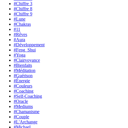
#Chiffre 3
#Chiffre 8
#Chiffre 9
#Lune
#Chakras
#11
#Rêves
#Aura
#Développement
#Feng_Shui
#Yoga
#Clairvoyance
#Bienfaits
#Méditation
#Guérison
#Énergie
#Couleurs
#Coaching
#Self-Coaching
#Oracle
#Mediums
#Chamanisme
#Couple
#L'Archange
#Michael