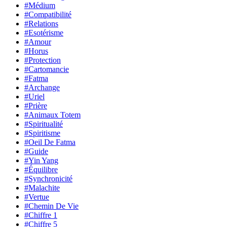
#Médium
#Compatibilité
#Relations
#Esotérisme
#Amour
#Horus
#Protection
#Cartomancie
#Fatma
#Archange
#Uriel
#Prière
#Animaux Totem
#Spiritualité
#Spiritisme
#Oeil De Fatma
#Guide
#Yin Yang
#Équilibre
#Synchronicité
#Malachite
#Vertue
#Chemin De Vie
#Chiffre 1
#Chiffre 5