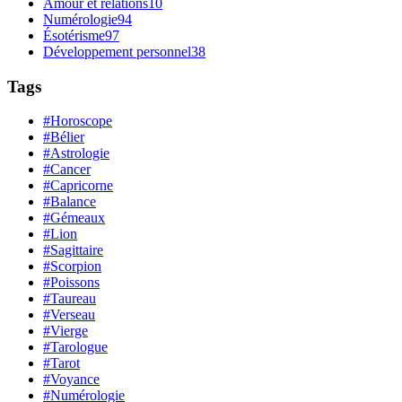
Amour et relations
10
Numérologie
94
Ésotérisme
97
Développement personnel
38
Tags
#Horoscope
#Bélier
#Astrologie
#Cancer
#Capricorne
#Balance
#Gémeaux
#Lion
#Sagittaire
#Scorpion
#Poissons
#Taureau
#Verseau
#Vierge
#Tarologue
#Tarot
#Voyance
#Numérologie