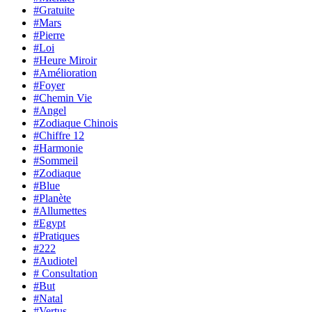
#Gratuite
#Mars
#Pierre
#Loi
#Heure Miroir
#Amélioration
#Foyer
#Chemin Vie
#Angel
#Zodiaque Chinois
#Chiffre 12
#Harmonie
#Sommeil
#Zodiaque
#Blue
#Planète
#Allumettes
#Egypt
#Pratiques
#222
#Audiotel
# Consultation
#But
#Natal
#Vertus