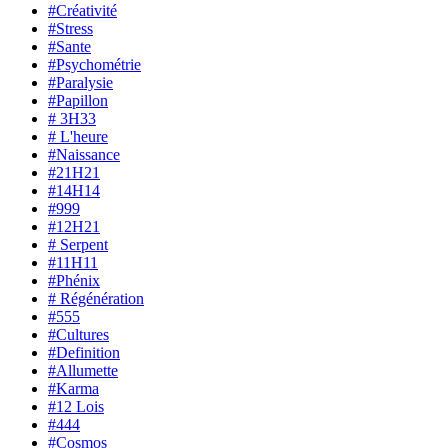
#Créativité
#Stress
#Sante
#Psychométrie
#Paralysie
#Papillon
# 3H33
# L'heure
#Naissance
#21H21
#14H14
#999
#12H21
# Serpent
#11H11
#Phénix
# Régénération
#555
#Cultures
#Definition
#Allumette
#Karma
#12 Lois
#444
#Cosmos