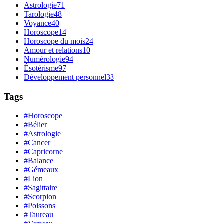
Astrologie
71
Tarologie
48
Voyance
40
Horoscope
14
Horoscope du mois
24
Amour et relations
10
Numérologie
94
Ésotérisme
97
Développement personnel
38
Tags
#Horoscope
#Bélier
#Astrologie
#Cancer
#Capricorne
#Balance
#Gémeaux
#Lion
#Sagittaire
#Scorpion
#Poissons
#Taureau