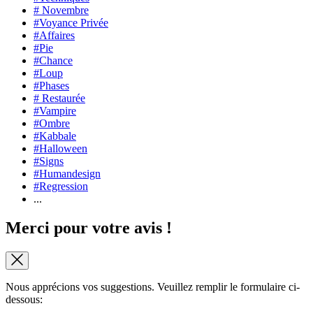
# Novembre
#Voyance Privée
#Affaires
#Pie
#Chance
#Loup
#Phases
# Restaurée
#Vampire
#Ombre
#Kabbale
#Halloween
#Signs
#Humandesign
#Regression
...
Merci pour votre avis !
Nous apprécions vos suggestions. Veuillez remplir le formulaire ci-
dessous: