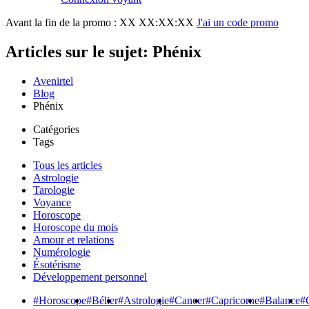
Avant la fin de la promo :
XX XX:XX:XX
J'ai un code promo
Articles sur le sujet: Phénix
Avenirtel
Blog
Phénix
Catégories
Tags
Tous les articles
Astrologie
Tarologie
Voyance
Horoscope
Horoscope du mois
Amour et relations
Numérologie
Ésotérisme
Développement personnel
#Horoscope
#Bélier
#Astrologie
#Cancer
#Capricorne
#Balance
#