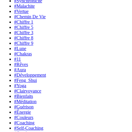
#Synchronicité
#Malachite
#Vertue
#Chemin De Vie
#Chiffre 1
#Chiffre 5
#Chiffre 3
#Chiffre 8
#Chiffre 9
#Lune
#Chakras
#11
#Rêves
#Aura
#Développement
#Feng_Shui
#Yoga
#Clairvoyance
#Bienfaits
#Méditation
#Guérison
#Énergie
#Couleurs
#Coaching
#Self-Coaching