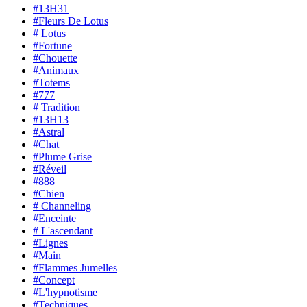
#13H31
#Fleurs De Lotus
# Lotus
#Fortune
#Chouette
#Animaux
#Totems
#777
# Tradition
#13H13
#Astral
#Chat
#Plume Grise
#Réveil
#888
#Chien
# Channeling
#Enceinte
# L'ascendant
#Lignes
#Main
#Flammes Jumelles
#Concept
#L'hypnotisme
#Techniques