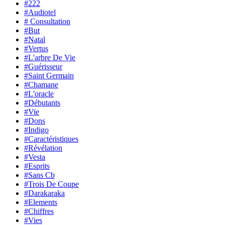
#222
#Audiotel
# Consultation
#But
#Natal
#Vertus
#L'arbre De Vie
#Guérisseur
#Saint Germain
#Chamane
#L'oracle
#Débutants
#Vie
#Dons
#Indigo
#Caractéristiques
#Révélation
#Vesta
#Esprits
#Sans Cb
#Trois De Coupe
#Darakaraka
#Elements
#Chiffres
#Vies