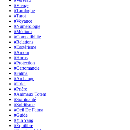
#Verseau
#Vierge
#Tarologue
#Tarot
#Voyance
#Numérologie
#Médium
#Compatibilité
#Relations
#Esotérisme
#Amour
#Horus
#Protection
#Cartomancie
#Fatma
#Archange
#Uriel
#Prière
#Animaux Totem
#Spiritualité
#Spiritisme
#Oeil De Fatma
#Guide
#Yin Yang
#Équilibre