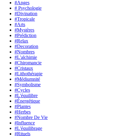
#Anges
# Psychologie
#Divination
#Tropicale
#Arts
#Mystères
#Prédiction
#Relax
#Decoration
#Nombres
#L'alchimie
#Chiromancie
#Cristaux
#Lithothérapie
#Médiumnité
#Symbolisme
#Cycles
#L'équilibre
#Énergétique
#Plantes
#Herbes
#Nombre De Vie
#Influence
#L'équilibrage
#Rituels