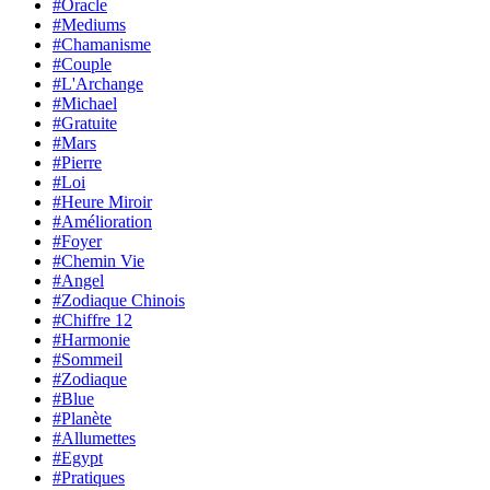
#Oracle
#Mediums
#Chamanisme
#Couple
#L'Archange
#Michael
#Gratuite
#Mars
#Pierre
#Loi
#Heure Miroir
#Amélioration
#Foyer
#Chemin Vie
#Angel
#Zodiaque Chinois
#Chiffre 12
#Harmonie
#Sommeil
#Zodiaque
#Blue
#Planète
#Allumettes
#Egypt
#Pratiques