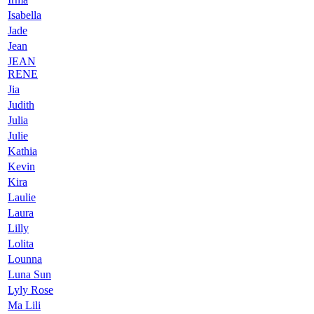
Isabella
Jade
Jean
JEAN
RENE
Jia
Judith
Julia
Julie
Kathia
Kevin
Kira
Laulie
Laura
Lilly
Lolita
Lounna
Luna Sun
Lyly Rose
Ma Lili