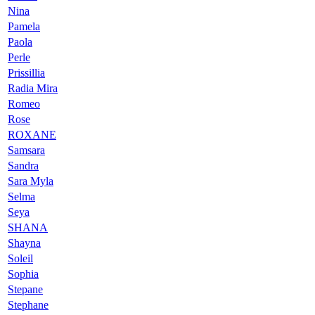
Nina
Pamela
Paola
Perle
Prissillia
Radia Mira
Romeo
Rose
ROXANE
Samsara
Sandra
Sara Myla
Selma
Seya
SHANA
Shayna
Soleil
Sophia
Stepane
Stephane