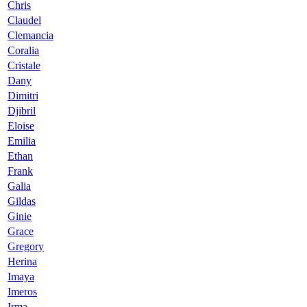
Chris
Claudel
Clemancia
Coralia
Cristale
Dany
Dimitri
Djibril
Eloise
Emilia
Ethan
Frank
Galia
Gildas
Ginie
Grace
Gregory
Herina
Imaya
Imeros
Irma