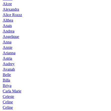
Alcee
Alexandra
Alice Rozzz
Althea
Anais
Andrea
Angelique
Anna
Annie
Arianna
Astria
Audrey
Avanah
Belle
Billa
Briya
Carla Marie
Celeste
Celine
Celine