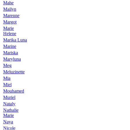
Mahe
Mailyn
Marenne
Margot
Marie
Helene
Marika Luna
Marine
Mariska
Maryluna
Meg
Meluzinette
Mia
Miel
Mouhamed
Muriel
Nataly
Nathalie
Marie
Naya
Nicole