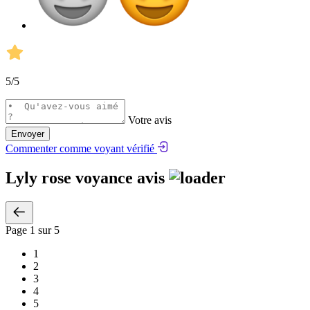
5
/5
Votre avis
Envoyer
Commenter comme voyant vérifié
Lyly rose voyance avis
Page
1
sur 5
1
2
3
4
5