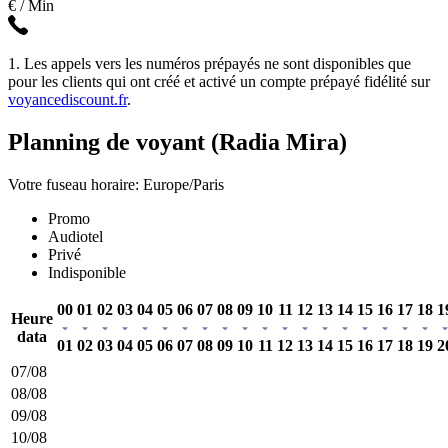
€ / Min
1. Les appels vers les numéros prépayés ne sont disponibles que
pour les clients qui ont créé et activé un compte prépayé fidélité sur
voyancediscount.fr
.
Planning de voyant (Radia Mira)
Votre fuseau horaire: Europe/Paris
Promo
Audiotel
Privé
Indisponible
00
01
02
03
04
05
06
07
08
09
10
11
12
13
14
15
16
17
18
1
Heure
data
01
02
03
04
05
06
07
08
09
10
11
12
13
14
15
16
17
18
19
2
07/08
08/08
09/08
10/08