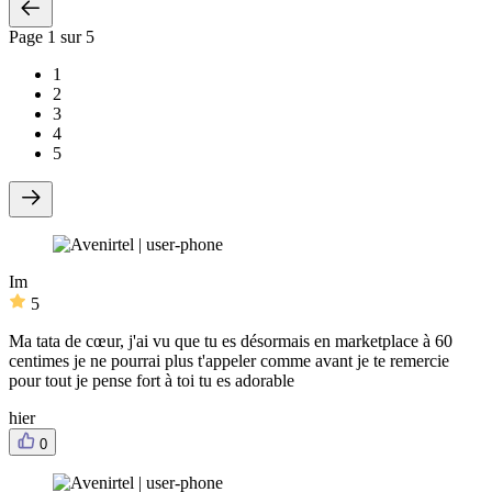
Page
1
sur 5
1
2
3
4
5
Im
5
Ma tata de cœur, j'ai vu que tu es désormais en marketplace à 60
centimes je ne pourrai plus t'appeler comme avant je te remercie
pour tout je pense fort à toi tu es adorable
hier
0