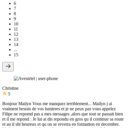
6
7
8
9
10
11
12
13
14
...
15
Christine
5
Bonjour Mailyn Vous me manquez terriblement... Mailyn j ai
vraiment besoin de vos lumieres et je ne peux pas vous appelez
Filipe ne repomd pas a mes messages ,alors que tout se passait bien
et il me repond :
Je lui ai dis repondu en gros qu il continue sa route
et au il slit heureux et qu on se reverra en formation en decembre.