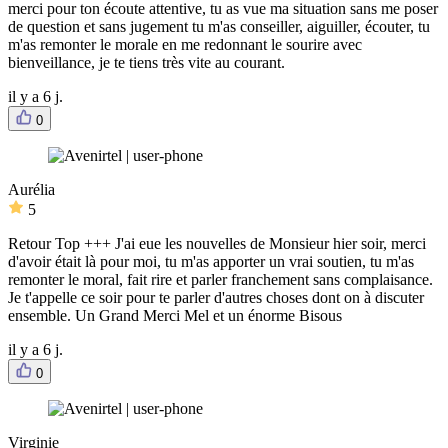
merci pour ton écoute attentive, tu as vue ma situation sans me poser
de question et sans jugement tu m'as conseiller, aiguiller, écouter, tu
m'as remonter le morale en me redonnant le sourire avec
bienveillance, je te tiens très vite au courant.
il y a 6 j.
0
Aurélia
5
Retour Top +++ J'ai eue les nouvelles de Monsieur hier soir, merci
d'avoir était là pour moi, tu m'as apporter un vrai soutien, tu m'as
remonter le moral, fait rire et parler franchement sans complaisance.
Je t'appelle ce soir pour te parler d'autres choses dont on à discuter
ensemble. Un Grand Merci Mel et un énorme Bisous
il y a 6 j.
0
Virginie