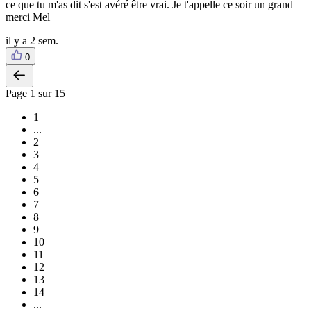
ce que tu m'as dit s'est avéré être vrai. Je t'appelle ce soir un grand
merci Mel
il y a 2 sem.
0
Page
1
sur 15
1
...
2
3
4
5
6
7
8
9
10
11
12
13
14
...