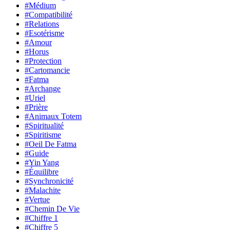
#Médium
#Compatibilité
#Relations
#Esotérisme
#Amour
#Horus
#Protection
#Cartomancie
#Fatma
#Archange
#Uriel
#Prière
#Animaux Totem
#Spiritualité
#Spiritisme
#Oeil De Fatma
#Guide
#Yin Yang
#Équilibre
#Synchronicité
#Malachite
#Vertue
#Chemin De Vie
#Chiffre 1
#Chiffre 5