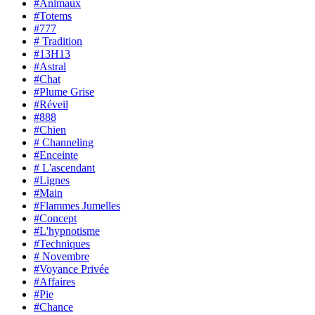
#Animaux
#Totems
#777
# Tradition
#13H13
#Astral
#Chat
#Plume Grise
#Réveil
#888
#Chien
# Channeling
#Enceinte
# L'ascendant
#Lignes
#Main
#Flammes Jumelles
#Concept
#L'hypnotisme
#Techniques
# Novembre
#Voyance Privée
#Affaires
#Pie
#Chance