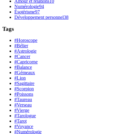
Amour et relations
10
Numérologie
94
Ésotérisme
97
Développement personnel
38
Tags
#Horoscope
#Bélier
#Astrologie
#Cancer
#Capricorne
#Balance
#Gémeaux
#Lion
#Sagittaire
#Scorpion
#Poissons
#Taureau
#Verseau
#Vierge
#Tarologue
#Tarot
#Voyance
#Numérologie