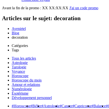
Avant la fin de la promo :
XX XX:XX:XX
J'ai un code promo
Articles sur le sujet: decoration
Avenirtel
Blog
decoration
Catégories
Tags
Tous les articles
Astrologie
Tarologie
Voyance
Horoscope
Horoscope du mois
Amour et relations
Numérologie
Ésotérisme
Développement personnel
#Horoscope
#Bélier
#Astrologie
#Cancer
#Capricorne
#Balance
#