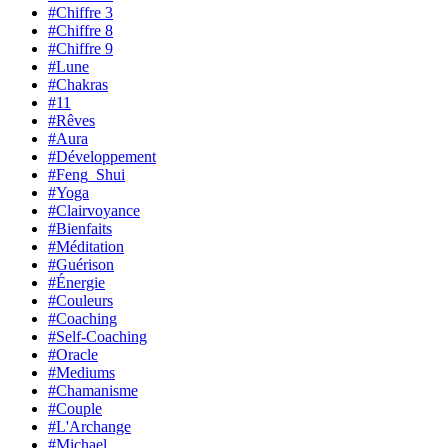
#Chiffre 3
#Chiffre 8
#Chiffre 9
#Lune
#Chakras
#11
#Rêves
#Aura
#Développement
#Feng_Shui
#Yoga
#Clairvoyance
#Bienfaits
#Méditation
#Guérison
#Énergie
#Couleurs
#Coaching
#Self-Coaching
#Oracle
#Mediums
#Chamanisme
#Couple
#L'Archange
#Michael