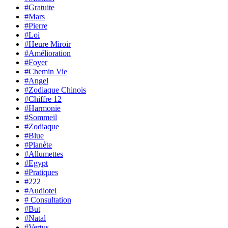
#Gratuite
#Mars
#Pierre
#Loi
#Heure Miroir
#Amélioration
#Foyer
#Chemin Vie
#Angel
#Zodiaque Chinois
#Chiffre 12
#Harmonie
#Sommeil
#Zodiaque
#Blue
#Planète
#Allumettes
#Egypt
#Pratiques
#222
#Audiotel
# Consultation
#But
#Natal
#Vertus