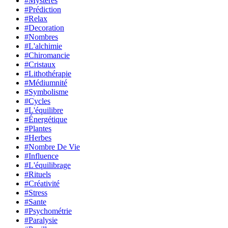
#Mystères
#Prédiction
#Relax
#Decoration
#Nombres
#L'alchimie
#Chiromancie
#Cristaux
#Lithothérapie
#Médiumnité
#Symbolisme
#Cycles
#L'équilibre
#Énergétique
#Plantes
#Herbes
#Nombre De Vie
#Influence
#L'équilibrage
#Rituels
#Créativité
#Stress
#Sante
#Psychométrie
#Paralysie