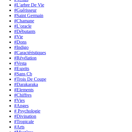
#L'arbre De Vie
#Guérisseur
#Saint Germain
#Chamane
#L'oracle
#Débutants
#Vie
#Dons
#Indigo
#Caractéristiques
#Révélation
#Vesta
#Esprits
#Sans Cb
#Trois De Coupe
#Darakaraka
#Elements
#Chiffres
#Vies
#Anges
# Psychologie
#Divination
#Tropicale
#Arts