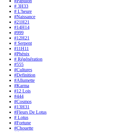
#Papillon
# 3H33
# L'heure
#Naissance
#21H21
#14H14
#999
#12H21
# Serpent
#11H11
#Phénix
# Régénération
#555
#Cultures
#Definition
#Allumette
#Karma
#12 Lois
#444
#Cosmos
#13H31
#Fleurs De Lotus
# Lotus
#Fortune
#Chouette