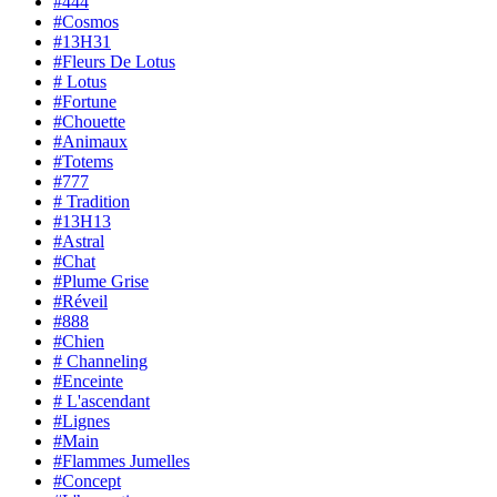
#444
#Cosmos
#13H31
#Fleurs De Lotus
# Lotus
#Fortune
#Chouette
#Animaux
#Totems
#777
# Tradition
#13H13
#Astral
#Chat
#Plume Grise
#Réveil
#888
#Chien
# Channeling
#Enceinte
# L'ascendant
#Lignes
#Main
#Flammes Jumelles
#Concept