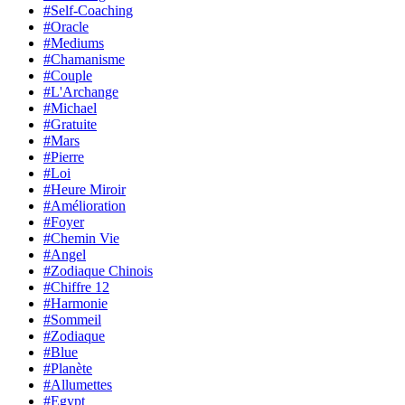
#Self-Coaching
#Oracle
#Mediums
#Chamanisme
#Couple
#L'Archange
#Michael
#Gratuite
#Mars
#Pierre
#Loi
#Heure Miroir
#Amélioration
#Foyer
#Chemin Vie
#Angel
#Zodiaque Chinois
#Chiffre 12
#Harmonie
#Sommeil
#Zodiaque
#Blue
#Planète
#Allumettes
#Egypt