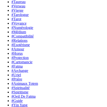
#Taureau
#Verseau
#Vierge
#Tarologue
#Tarot
#Voyance
#Numérologie
#Médium
#Compatibilité
#Relations
#Esotérisme
#Amour
#Horus
#Protection
#Cartomancie
#Fatma
#Archange
#Uriel
#Prière
#Animaux Totem
#Spiritualité
#Spiritisme
#Oeil De Fatma
#Guide
#Yin Yang