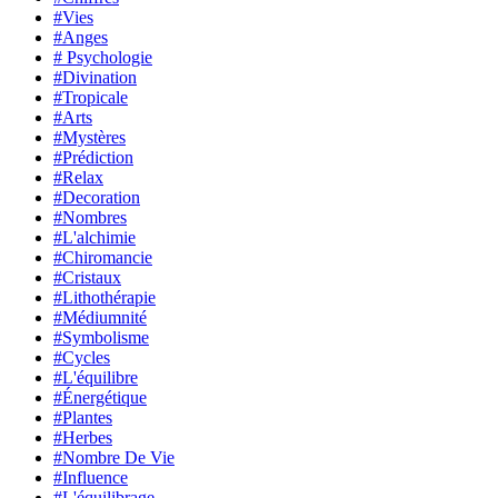
#Vies
#Anges
# Psychologie
#Divination
#Tropicale
#Arts
#Mystères
#Prédiction
#Relax
#Decoration
#Nombres
#L'alchimie
#Chiromancie
#Cristaux
#Lithothérapie
#Médiumnité
#Symbolisme
#Cycles
#L'équilibre
#Énergétique
#Plantes
#Herbes
#Nombre De Vie
#Influence
#L'équilibrage