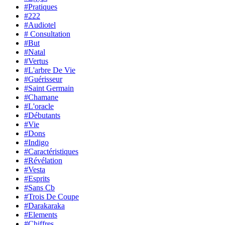
#Pratiques
#222
#Audiotel
# Consultation
#But
#Natal
#Vertus
#L'arbre De Vie
#Guérisseur
#Saint Germain
#Chamane
#L'oracle
#Débutants
#Vie
#Dons
#Indigo
#Caractéristiques
#Révélation
#Vesta
#Esprits
#Sans Cb
#Trois De Coupe
#Darakaraka
#Elements
#Chiffres