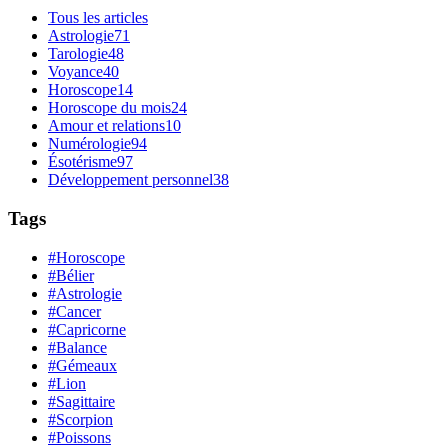
Tous les articles
Astrologie
71
Tarologie
48
Voyance
40
Horoscope
14
Horoscope du mois
24
Amour et relations
10
Numérologie
94
Ésotérisme
97
Développement personnel
38
Tags
#Horoscope
#Bélier
#Astrologie
#Cancer
#Capricorne
#Balance
#Gémeaux
#Lion
#Sagittaire
#Scorpion
#Poissons