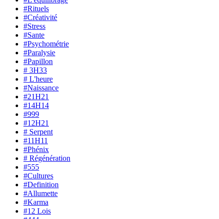
#Rituels
#Créativité
#Stress
#Sante
#Psychométrie
#Paralysie
#Papillon
# 3H33
# L'heure
#Naissance
#21H21
#14H14
#999
#12H21
# Serpent
#11H11
#Phénix
# Régénération
#555
#Cultures
#Definition
#Allumette
#Karma
#12 Lois