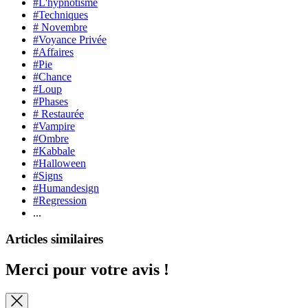
#L'hypnotisme
#Techniques
# Novembre
#Voyance Privée
#Affaires
#Pie
#Chance
#Loup
#Phases
# Restaurée
#Vampire
#Ombre
#Kabbale
#Halloween
#Signs
#Humandesign
#Regression
...
Articles similaires
Merci pour votre avis !