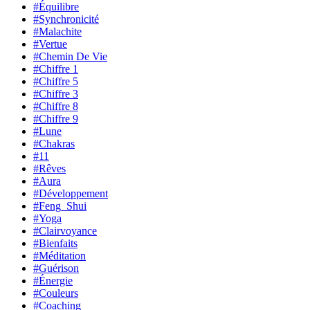
#Équilibre
#Synchronicité
#Malachite
#Vertue
#Chemin De Vie
#Chiffre 1
#Chiffre 5
#Chiffre 3
#Chiffre 8
#Chiffre 9
#Lune
#Chakras
#11
#Rêves
#Aura
#Développement
#Feng_Shui
#Yoga
#Clairvoyance
#Bienfaits
#Méditation
#Guérison
#Énergie
#Couleurs
#Coaching