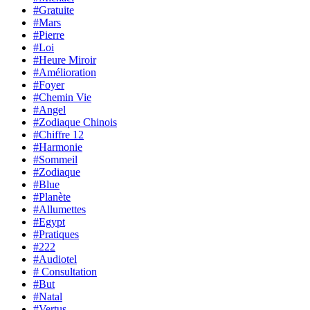
#Gratuite
#Mars
#Pierre
#Loi
#Heure Miroir
#Amélioration
#Foyer
#Chemin Vie
#Angel
#Zodiaque Chinois
#Chiffre 12
#Harmonie
#Sommeil
#Zodiaque
#Blue
#Planète
#Allumettes
#Egypt
#Pratiques
#222
#Audiotel
# Consultation
#But
#Natal
#Vertus