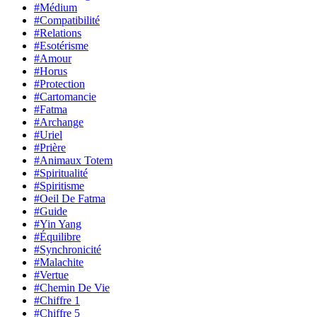
#Médium
#Compatibilité
#Relations
#Esotérisme
#Amour
#Horus
#Protection
#Cartomancie
#Fatma
#Archange
#Uriel
#Prière
#Animaux Totem
#Spiritualité
#Spiritisme
#Oeil De Fatma
#Guide
#Yin Yang
#Équilibre
#Synchronicité
#Malachite
#Vertue
#Chemin De Vie
#Chiffre 1
#Chiffre 5