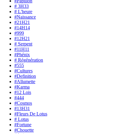
#Papillon
# 3H33
# L'heure
#Naissance
#21H21
#14H14
#999
#12H21
# Serpent
#11H11
#Phénix
# Régénération
#555
#Cultures
#Definition
#Allumette
#Karma
#12 Lois
#444
#Cosmos
#13H31
#Fleurs De Lotus
# Lotus
#Fortune
#Chouette