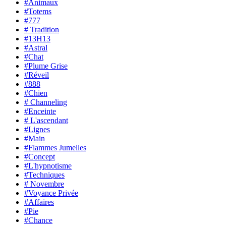
#Animaux
#Totems
#777
# Tradition
#13H13
#Astral
#Chat
#Plume Grise
#Réveil
#888
#Chien
# Channeling
#Enceinte
# L'ascendant
#Lignes
#Main
#Flammes Jumelles
#Concept
#L'hypnotisme
#Techniques
# Novembre
#Voyance Privée
#Affaires
#Pie
#Chance