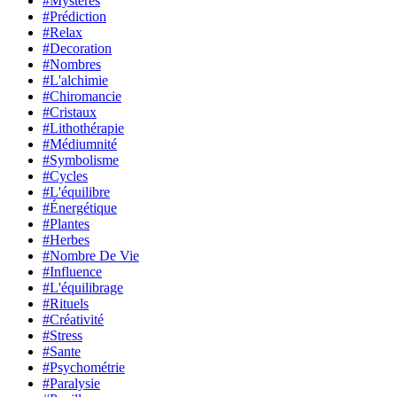
#Mystères
#Prédiction
#Relax
#Decoration
#Nombres
#L'alchimie
#Chiromancie
#Cristaux
#Lithothérapie
#Médiumnité
#Symbolisme
#Cycles
#L'équilibre
#Énergétique
#Plantes
#Herbes
#Nombre De Vie
#Influence
#L'équilibrage
#Rituels
#Créativité
#Stress
#Sante
#Psychométrie
#Paralysie