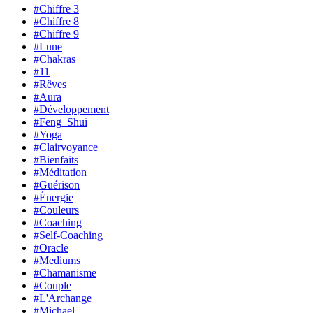
#Chiffre 3
#Chiffre 8
#Chiffre 9
#Lune
#Chakras
#11
#Rêves
#Aura
#Développement
#Feng_Shui
#Yoga
#Clairvoyance
#Bienfaits
#Méditation
#Guérison
#Énergie
#Couleurs
#Coaching
#Self-Coaching
#Oracle
#Mediums
#Chamanisme
#Couple
#L'Archange
#Michael