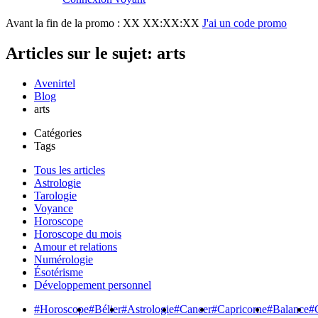
Avant la fin de la promo :
XX XX:XX:XX
J'ai un code promo
Articles sur le sujet: arts
Avenirtel
Blog
arts
Catégories
Tags
Tous les articles
Astrologie
Tarologie
Voyance
Horoscope
Horoscope du mois
Amour et relations
Numérologie
Ésotérisme
Développement personnel
#Horoscope
#Bélier
#Astrologie
#Cancer
#Capricorne
#Balance
#