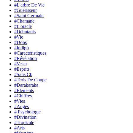
#L'arbre De Vie
#Guérisseur
#Saint Germain
#Chamane
#L'oracle
#Débutants
#Vie
#Dons
#Indigo
#Caractéristiques
#Révélation
#Vesta
#Esprits
#Sans Cb
#Trois De Coupe
#Darakaraka
#Elements
#Chiffres
#Vies
#Anges
# Psychologie
#Divination
#Tropicale
#Arts