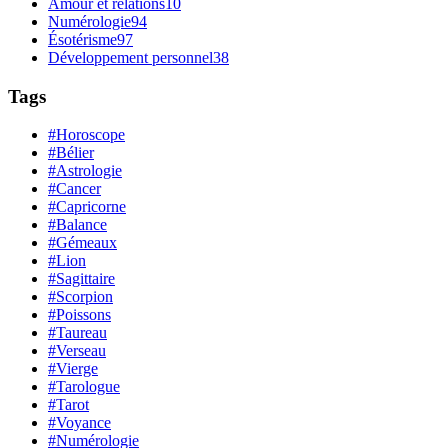
Amour et relations
10
Numérologie
94
Ésotérisme
97
Développement personnel
38
Tags
#Horoscope
#Bélier
#Astrologie
#Cancer
#Capricorne
#Balance
#Gémeaux
#Lion
#Sagittaire
#Scorpion
#Poissons
#Taureau
#Verseau
#Vierge
#Tarologue
#Tarot
#Voyance
#Numérologie