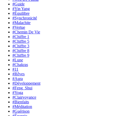
#Guide
#Yin Yang
#Équilibre
#Synchronicité
#Malachite
#Vertue
#Chemin De Vie
#Chiffre 1
#Chiffre 5
#Chiffre 3
#Chiffre 8
#Chiffre 9
#Lune
#Chakras
#11
#Rêves
#Aura
#Développement
#Feng_Shui
#Yoga
#Clairvoyance
#Bienfaits
#Méditation
#Guérison
#Énergie