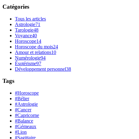
Catégories
Tous les articles
Astrologie
71
Tarologie
48
Voyance
40
Horoscope
14
Horoscope du mois
24
Amour et relations
10
Numérologie
94
Ésotérisme
97
Développement personnel
38
Tags
#Horoscope
#Bélier
#Astrologie
#Cancer
#Capricorne
#Balance
#Gémeaux
#Lion
#Sagittaire