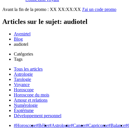
Avant la fin de la promo :
XX XX:XX:XX
J'ai un code promo
Articles sur le sujet: audiotel
Avenirtel
Blog
audiotel
Catégories
Tags
Tous les articles
Astrologie
Tarologie
Voyance
Horoscope
Horoscope du mois
Amour et relations
Numérologie
Ésotérisme
Développement personnel
#Horoscope
#Bélier
#Astrologie
#Cancer
#Capricorne
#Balance
#