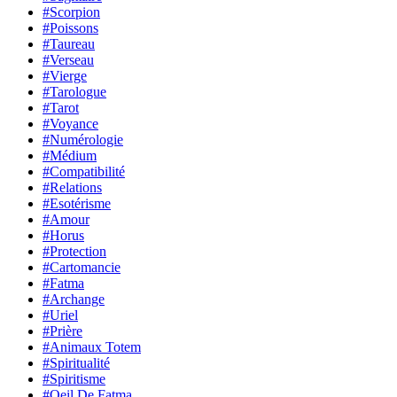
#Scorpion
#Poissons
#Taureau
#Verseau
#Vierge
#Tarologue
#Tarot
#Voyance
#Numérologie
#Médium
#Compatibilité
#Relations
#Esotérisme
#Amour
#Horus
#Protection
#Cartomancie
#Fatma
#Archange
#Uriel
#Prière
#Animaux Totem
#Spiritualité
#Spiritisme
#Oeil De Fatma