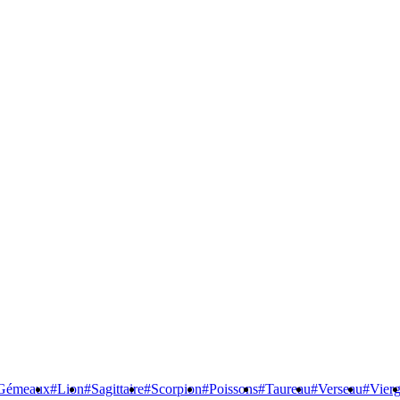
Gémeaux
#Lion
#Sagittaire
#Scorpion
#Poissons
#Taureau
#Verseau
#Vier