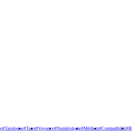
ge
#Tarologue
#Tarot
#Voyance
#Numérologie
#Médium
#Compatibilité
#R