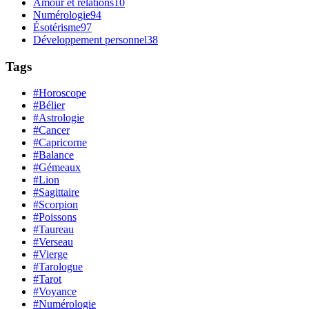
Amour et relations
10
Numérologie
94
Ésotérisme
97
Développement personnel
38
Tags
#Horoscope
#Bélier
#Astrologie
#Cancer
#Capricorne
#Balance
#Gémeaux
#Lion
#Sagittaire
#Scorpion
#Poissons
#Taureau
#Verseau
#Vierge
#Tarologue
#Tarot
#Voyance
#Numérologie