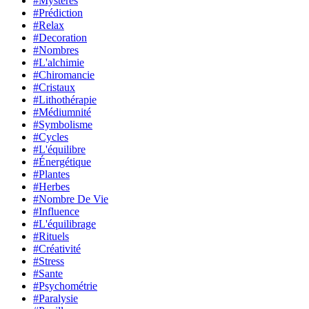
#Mystères
#Prédiction
#Relax
#Decoration
#Nombres
#L'alchimie
#Chiromancie
#Cristaux
#Lithothérapie
#Médiumnité
#Symbolisme
#Cycles
#L'équilibre
#Énergétique
#Plantes
#Herbes
#Nombre De Vie
#Influence
#L'équilibrage
#Rituels
#Créativité
#Stress
#Sante
#Psychométrie
#Paralysie