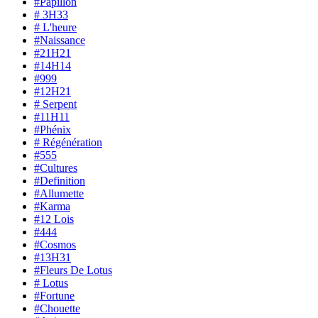
#Papillon
# 3H33
# L'heure
#Naissance
#21H21
#14H14
#999
#12H21
# Serpent
#11H11
#Phénix
# Régénération
#555
#Cultures
#Definition
#Allumette
#Karma
#12 Lois
#444
#Cosmos
#13H31
#Fleurs De Lotus
# Lotus
#Fortune
#Chouette