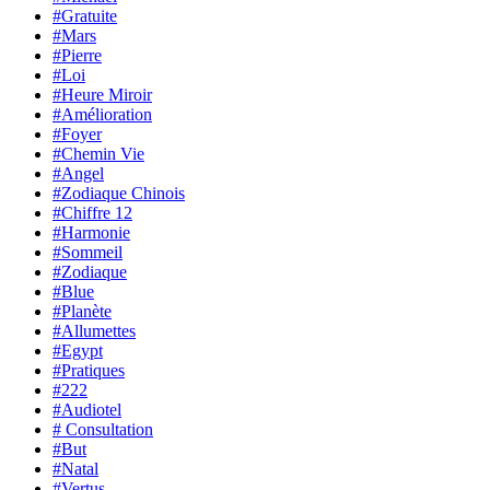
#Gratuite
#Mars
#Pierre
#Loi
#Heure Miroir
#Amélioration
#Foyer
#Chemin Vie
#Angel
#Zodiaque Chinois
#Chiffre 12
#Harmonie
#Sommeil
#Zodiaque
#Blue
#Planète
#Allumettes
#Egypt
#Pratiques
#222
#Audiotel
# Consultation
#But
#Natal
#Vertus