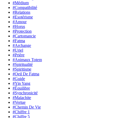
#Médium
#Compatibilité
#Relations
#Esotérisme
#Amour
#Horus
#Protection
#Cartomancie
#Fatma
#Archange
#Uriel
#Prière
#Animaux Totem
#Spiritualité
#Spiritisme
#Oeil De Fatma
#Guide
#Yin Yang
#Équilibre
#Synchronicité
#Malachite
#Vertue
#Chemin De Vie
#Chiffre 1
#Chiffre 5