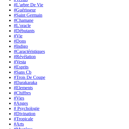
#L'arbre De Vie
#Guérisseur
#Saint Germain
#Chamane
#L'oracle
#Débutants
#Vie
#Dons
#Indigo
#Caractéristiques
#Révélation
#Vesta
#Esprits
#Sans Cb
#Trois De Coupe
#Darakaraka
#Elements
#Chiffres
#Vies
#Anges
# Psychologie
#Divination
#Tropicale
#Arts