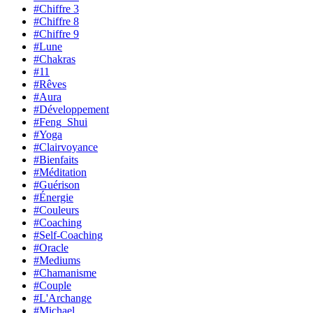
#Chiffre 3
#Chiffre 8
#Chiffre 9
#Lune
#Chakras
#11
#Rêves
#Aura
#Développement
#Feng_Shui
#Yoga
#Clairvoyance
#Bienfaits
#Méditation
#Guérison
#Énergie
#Couleurs
#Coaching
#Self-Coaching
#Oracle
#Mediums
#Chamanisme
#Couple
#L'Archange
#Michael