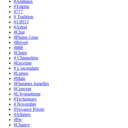
#Animaux
#Totems
#777
# Tradition
#13H13
#Astral
#Chat
#Plume Grise
#Réveil
#888
#Chien
# Channeling
#Enceinte
# L'ascendant
#Lignes
#Main
#Flammes Jumelles
#Concept
#L'hypnotisme
#Techniques
# Novembre
#Voyance Privée
#Affaires
#Pie
#Chance