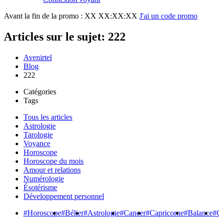
Avant la fin de la promo :
XX XX:XX:XX
J'ai un code promo
Articles sur le sujet: 222
Avenirtel
Blog
222
Catégories
Tags
Tous les articles
Astrologie
Tarologie
Voyance
Horoscope
Horoscope du mois
Amour et relations
Numérologie
Ésotérisme
Développement personnel
#Horoscope
#Bélier
#Astrologie
#Cancer
#Capricorne
#Balance
#