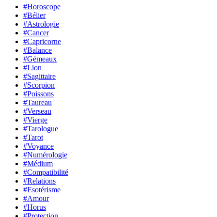
#Horoscope
#Bélier
#Astrologie
#Cancer
#Capricorne
#Balance
#Gémeaux
#Lion
#Sagittaire
#Scorpion
#Poissons
#Taureau
#Verseau
#Vierge
#Tarologue
#Tarot
#Voyance
#Numérologie
#Médium
#Compatibilité
#Relations
#Esotérisme
#Amour
#Horus
#Protection