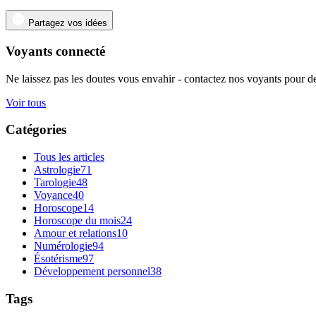
Partagez vos idées
Voyants connecté
Ne laissez pas les doutes vous envahir - contactez nos voyants pour de
Voir tous
Catégories
Tous les articles
Astrologie
71
Tarologie
48
Voyance
40
Horoscope
14
Horoscope du mois
24
Amour et relations
10
Numérologie
94
Ésotérisme
97
Développement personnel
38
Tags