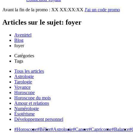
Avant la fin de la promo :
XX XX:XX:XX
J'ai un code promo
Articles sur le sujet: foyer
Avenirtel
Blog
foyer
Catégories
Tags
Tous les articles
Astrologie
Tarologie
Voyance
Horoscope
Horoscope du mois
Amour et relations
Numérologie
Ésotérisme
Développement personnel
#Horoscope
#Bélier
#Astrologie
#Cancer
#Capricorne
#Balance
#