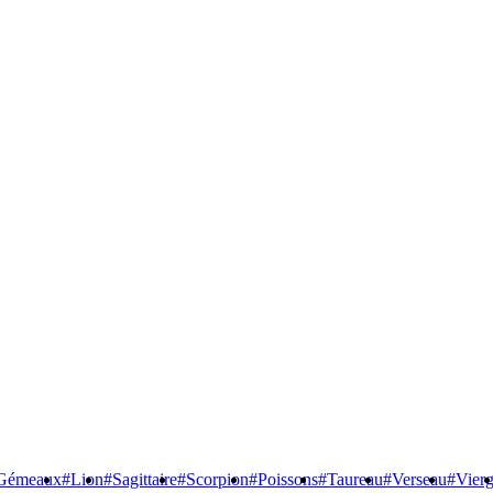
Gémeaux
#Lion
#Sagittaire
#Scorpion
#Poissons
#Taureau
#Verseau
#Vier