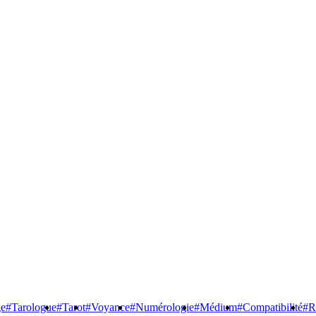
ge
#Tarologue
#Tarot
#Voyance
#Numérologie
#Médium
#Compatibilité
#R