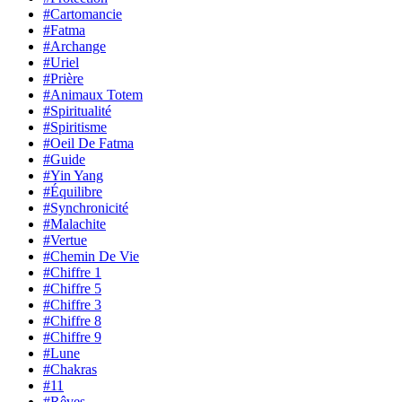
#Cartomancie
#Fatma
#Archange
#Uriel
#Prière
#Animaux Totem
#Spiritualité
#Spiritisme
#Oeil De Fatma
#Guide
#Yin Yang
#Équilibre
#Synchronicité
#Malachite
#Vertue
#Chemin De Vie
#Chiffre 1
#Chiffre 5
#Chiffre 3
#Chiffre 8
#Chiffre 9
#Lune
#Chakras
#11
#Rêves