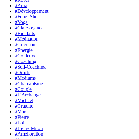
#Aura
#Développement
#Feng_Shui
#Yoga
#Clairvoyance
#Bienfaits
#Méditation
#Guérison
#Énergie
#Couleurs
#Coaching
#Self-Coaching
#Oracle
#Mediums
#Chamanisme
#Couple
#L'Archange
#Michael
#Gratuite
#Mars
#Pierre
#Loi
#Heure Miroir
#Amélioration