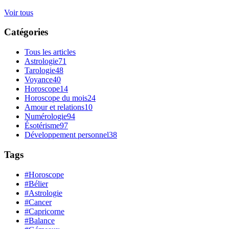
Voir tous
Catégories
Tous les articles
Astrologie
71
Tarologie
48
Voyance
40
Horoscope
14
Horoscope du mois
24
Amour et relations
10
Numérologie
94
Ésotérisme
97
Développement personnel
38
Tags
#Horoscope
#Bélier
#Astrologie
#Cancer
#Capricorne
#Balance