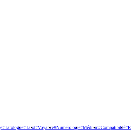
ge
#Tarologue
#Tarot
#Voyance
#Numérologie
#Médium
#Compatibilité
#R