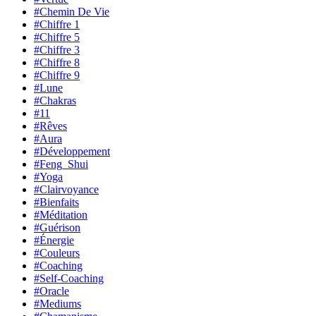
#Chemin De Vie
#Chiffre 1
#Chiffre 5
#Chiffre 3
#Chiffre 8
#Chiffre 9
#Lune
#Chakras
#11
#Rêves
#Aura
#Développement
#Feng_Shui
#Yoga
#Clairvoyance
#Bienfaits
#Méditation
#Guérison
#Énergie
#Couleurs
#Coaching
#Self-Coaching
#Oracle
#Mediums