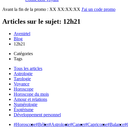
Avant la fin de la promo :
XX XX:XX:XX
J'ai un code promo
Articles sur le sujet: 12h21
Avenirtel
Blog
12h21
Catégories
Tags
Tous les articles
Astrologie
Tarologie
Voyance
Horoscope
Horoscope du mois
Amour et relations
Numérologie
Ésotérisme
Développement personnel
#Horoscope
#Bélier
#Astrologie
#Cancer
#Capricorne
#Balance
#