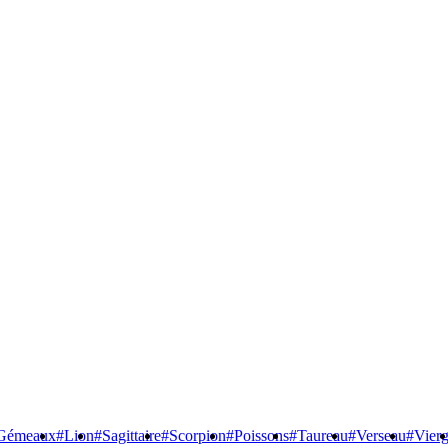
Gémeaux
#Lion
#Sagittaire
#Scorpion
#Poissons
#Taureau
#Verseau
#Vier