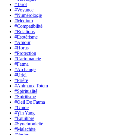
#Tarot
#Voyance
#Numérologie
#Médium
#Compatibilité
#Relations
#Esotérisme
#Amour
#Horus
#Protection
#Cartomancie
#Fatma
#Archange
#Uriel
#Prière
#Animaux Totem
#Spiritualité
#Spiritisme
#Oeil De Fatma
#Guide
#Yin Yang
#Équilibre
#Synchronicité
#Malachite
#Vertue