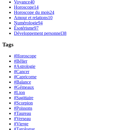
Voyance
40
Horoscope
14
Horoscope du mois
24
Amour et relations
10
Numérologie
94
Ésotérisme
97
Développement personnel
38
Tags
#Horoscope
#Bélier
#Astrologie
#Cancer
#Capricorne
#Balance
#Gémeaux
#Lion
#Sagittaire
#Scorpion
#Poissons
#Taureau
#Verseau
#Vierge
#Tarologue