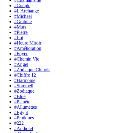
#Chamanisme
#Couple
#L'Archange
#Michael
#Gratuite
#Mars
#Pierre
#Loi
#Heure Miroir
#Amélioration
#Foyer
#Chemin Vie
#Angel
#Zodiaque Chinois
#Chiffre 12
#Harmonie
#Sommeil
#Zodiaque
#Blue
#Planète
#Allumettes
#Egypt
#Pratiques
#222
#Audiotel