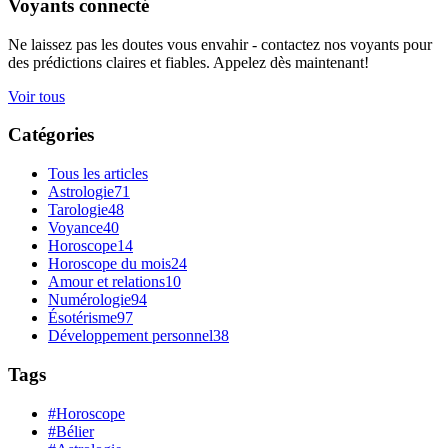
Voyants connecté
Ne laissez pas les doutes vous envahir - contactez nos voyants pour
des prédictions claires et fiables. Appelez dès maintenant!
Voir tous
Catégories
Tous les articles
Astrologie
71
Tarologie
48
Voyance
40
Horoscope
14
Horoscope du mois
24
Amour et relations
10
Numérologie
94
Ésotérisme
97
Développement personnel
38
Tags
#Horoscope
#Bélier