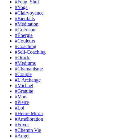
#Feng_Shui
#Yoga
#Clairvoyance
#Bienfaits
#Méditation
#Guérison
#Énergie
#Couleurs
#Coaching
#Self-Coaching
#Oracle
#Mediums
#Chamanisme
#Couple
#L'Archange
#Michael
#Gratuite
#Mars
#Pierre
#Loi
#Heure Miroir
#Amélioration
#Foyer
#Chemin Vie
#Angel