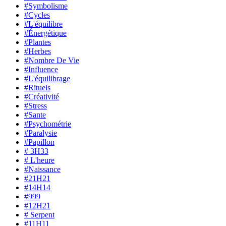
#Symbolisme
#Cycles
#L'équilibre
#Énergétique
#Plantes
#Herbes
#Nombre De Vie
#Influence
#L'équilibrage
#Rituels
#Créativité
#Stress
#Sante
#Psychométrie
#Paralysie
#Papillon
# 3H33
# L'heure
#Naissance
#21H21
#14H14
#999
#12H21
# Serpent
#11H11