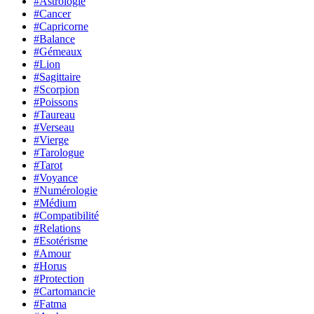
#Astrologie
#Cancer
#Capricorne
#Balance
#Gémeaux
#Lion
#Sagittaire
#Scorpion
#Poissons
#Taureau
#Verseau
#Vierge
#Tarologue
#Tarot
#Voyance
#Numérologie
#Médium
#Compatibilité
#Relations
#Esotérisme
#Amour
#Horus
#Protection
#Cartomancie
#Fatma