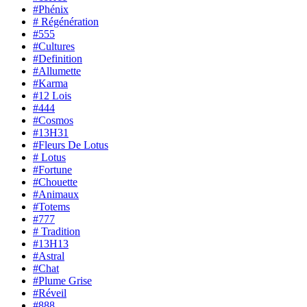
#Phénix
# Régénération
#555
#Cultures
#Definition
#Allumette
#Karma
#12 Lois
#444
#Cosmos
#13H31
#Fleurs De Lotus
# Lotus
#Fortune
#Chouette
#Animaux
#Totems
#777
# Tradition
#13H13
#Astral
#Chat
#Plume Grise
#Réveil
#888