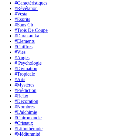
#Caractéristiques
#Révélation
#Vesta
#Esprits
#Sans Cb
#Trois De Coupe
#Darakaraka
#Elements
#Chiffres
#Vies
#Anges
# Psychologie
#Divination
#Tropicale
#Arts
#Mystères
#Prédiction
#Relax
#Decoration
#Nombres
#L'alchimie
#Chiromancie
#Cristaux
#Lithothérapie
#Médiumnité