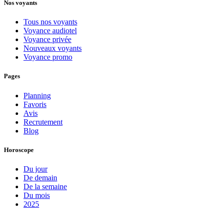
Nos voyants
Tous nos voyants
Voyance audiotel
Voyance privée
Nouveaux voyants
Voyance promo
Pages
Planning
Favoris
Avis
Recrutement
Blog
Horoscope
Du jour
De demain
De la semaine
Du mois
2025