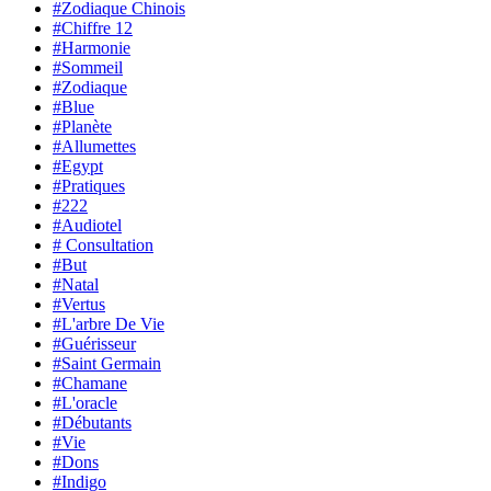
#Zodiaque Chinois
#Chiffre 12
#Harmonie
#Sommeil
#Zodiaque
#Blue
#Planète
#Allumettes
#Egypt
#Pratiques
#222
#Audiotel
# Consultation
#But
#Natal
#Vertus
#L'arbre De Vie
#Guérisseur
#Saint Germain
#Chamane
#L'oracle
#Débutants
#Vie
#Dons
#Indigo