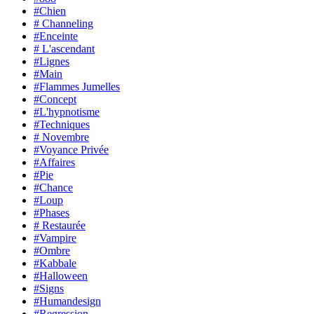
#Chien
# Channeling
#Enceinte
# L'ascendant
#Lignes
#Main
#Flammes Jumelles
#Concept
#L'hypnotisme
#Techniques
# Novembre
#Voyance Privée
#Affaires
#Pie
#Chance
#Loup
#Phases
# Restaurée
#Vampire
#Ombre
#Kabbale
#Halloween
#Signs
#Humandesign
#Regression