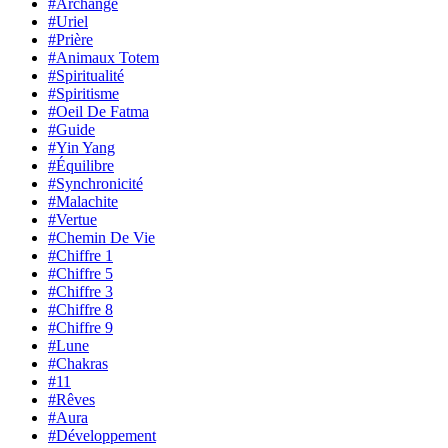
#Archange
#Uriel
#Prière
#Animaux Totem
#Spiritualité
#Spiritisme
#Oeil De Fatma
#Guide
#Yin Yang
#Équilibre
#Synchronicité
#Malachite
#Vertue
#Chemin De Vie
#Chiffre 1
#Chiffre 5
#Chiffre 3
#Chiffre 8
#Chiffre 9
#Lune
#Chakras
#11
#Rêves
#Aura
#Développement