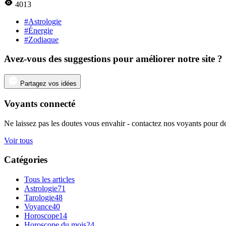
4013
#Astrologie
#Énergie
#Zodiaque
Avez-vous des suggestions pour améliorer notre site ?
Partagez vos idées
Voyants connecté
Ne laissez pas les doutes vous envahir - contactez nos voyants pour de
Voir tous
Catégories
Tous les articles
Astrologie
71
Tarologie
48
Voyance
40
Horoscope
14
Horoscope du mois
24