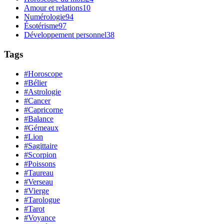
Amour et relations
10
Numérologie
94
Ésotérisme
97
Développement personnel
38
Tags
#Horoscope
#Bélier
#Astrologie
#Cancer
#Capricorne
#Balance
#Gémeaux
#Lion
#Sagittaire
#Scorpion
#Poissons
#Taureau
#Verseau
#Vierge
#Tarologue
#Tarot
#Voyance