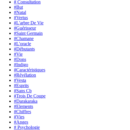
# Consultation
#But
#Natal
#Vertus
#L'arbre De Vie
#Guérisseur
#Saint Germain
#Chamane
#L'oracle
#Débutants
#Vie
#Dons
#Indigo
#Caractéristiques
#Révélation
#Vesta
#Esprits
#Sans Cb
#Trois De Coupe
#Darakaraka
#Elements
#Chiffres
#Vies
#Anges
# Psychologie