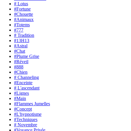
# Lotus
#Fortune
#Chouette
#Animaux
#Totems
#777
# Tradition
#13H13
#Astral
#Chat
#Plume Grise
#Réveil
#888
#Chien
# Channeling
#Enceinte
# L'ascendant
#Lignes
#Main
#Flammes Jumelles
#Concept
#L'hypnotisme
#Techniques
# Novembre
#Voyance Privée