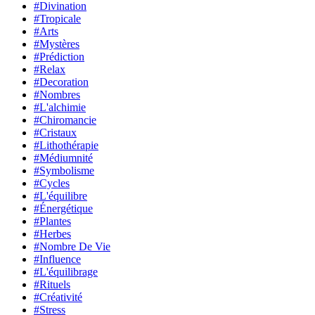
#Divination
#Tropicale
#Arts
#Mystères
#Prédiction
#Relax
#Decoration
#Nombres
#L'alchimie
#Chiromancie
#Cristaux
#Lithothérapie
#Médiumnité
#Symbolisme
#Cycles
#L'équilibre
#Énergétique
#Plantes
#Herbes
#Nombre De Vie
#Influence
#L'équilibrage
#Rituels
#Créativité
#Stress