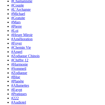
#Chamanisme
#Couple
#L'Archange
#Michael
#Gratuite
#Mars
#Pierre
#Loi
#Heure Miroir
#Amélioration
#Foyer
#Chemin Vie
#Angel
#Zodiaque Chinois
#Chiffre 12
#Harmonie
#Sommeil
#Zodiaque
#Blue
#Planète
#Allumettes
#Egypt
#Pratiques
#222
#Audiotel