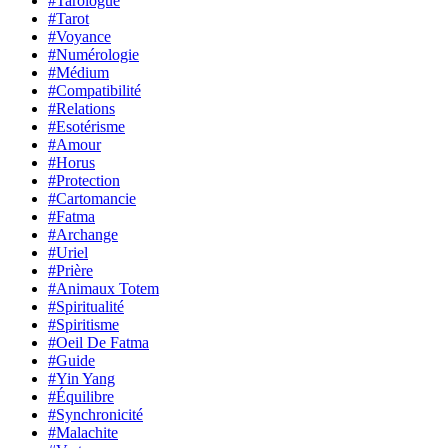
#Tarologue
#Tarot
#Voyance
#Numérologie
#Médium
#Compatibilité
#Relations
#Esotérisme
#Amour
#Horus
#Protection
#Cartomancie
#Fatma
#Archange
#Uriel
#Prière
#Animaux Totem
#Spiritualité
#Spiritisme
#Oeil De Fatma
#Guide
#Yin Yang
#Équilibre
#Synchronicité
#Malachite