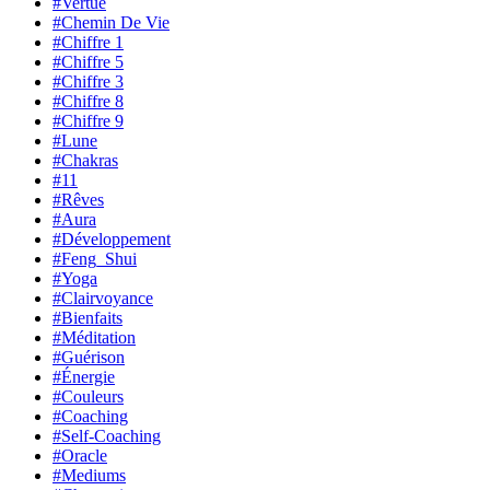
#Vertue
#Chemin De Vie
#Chiffre 1
#Chiffre 5
#Chiffre 3
#Chiffre 8
#Chiffre 9
#Lune
#Chakras
#11
#Rêves
#Aura
#Développement
#Feng_Shui
#Yoga
#Clairvoyance
#Bienfaits
#Méditation
#Guérison
#Énergie
#Couleurs
#Coaching
#Self-Coaching
#Oracle
#Mediums