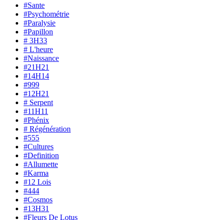
#Sante
#Psychométrie
#Paralysie
#Papillon
# 3H33
# L'heure
#Naissance
#21H21
#14H14
#999
#12H21
# Serpent
#11H11
#Phénix
# Régénération
#555
#Cultures
#Definition
#Allumette
#Karma
#12 Lois
#444
#Cosmos
#13H31
#Fleurs De Lotus