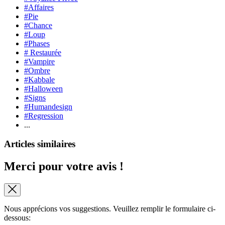
#Affaires
#Pie
#Chance
#Loup
#Phases
# Restaurée
#Vampire
#Ombre
#Kabbale
#Halloween
#Signs
#Humandesign
#Regression
...
Articles similaires
Merci pour votre avis !
Nous apprécions vos suggestions. Veuillez remplir le formulaire ci-
dessous: