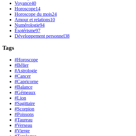
Voyance
40
Horoscope
14
Horoscope du mois
24
Amour et relations
10
Numérologie
94
Ésotérisme
97
Développement personnel
38
Tags
#Horoscope
#Bélier
#Astrologie
#Cancer
#Capricorne
#Balance
#Gémeaux
#Lion
#Sagittaire
#Scorpion
#Poissons
#Taureau
#Verseau
#Vierge