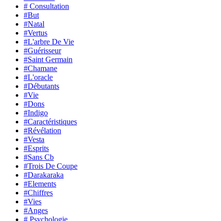
# Consultation
#But
#Natal
#Vertus
#L'arbre De Vie
#Guérisseur
#Saint Germain
#Chamane
#L'oracle
#Débutants
#Vie
#Dons
#Indigo
#Caractéristiques
#Révélation
#Vesta
#Esprits
#Sans Cb
#Trois De Coupe
#Darakaraka
#Elements
#Chiffres
#Vies
#Anges
# Psychologie