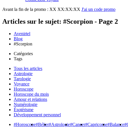
Avant la fin de la promo :
XX XX:XX:XX
J'ai un code promo
Articles sur le sujet: #Scorpion - Page 2
Avenirtel
Blog
#Scorpion
Catégories
Tags
Tous les articles
Astrologie
Tarologie
Voyance
Horoscope
Horoscope du mois
Amour et relations
Numérologie
Ésotérisme
Développement personnel
#Horoscope
#Bélier
#Astrologie
#Cancer
#Capricorne
#Balance
#