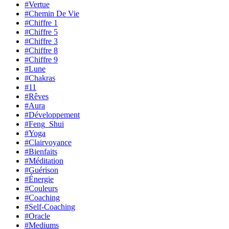
#Vertue
#Chemin De Vie
#Chiffre 1
#Chiffre 5
#Chiffre 3
#Chiffre 8
#Chiffre 9
#Lune
#Chakras
#11
#Rêves
#Aura
#Développement
#Feng_Shui
#Yoga
#Clairvoyance
#Bienfaits
#Méditation
#Guérison
#Énergie
#Couleurs
#Coaching
#Self-Coaching
#Oracle
#Mediums