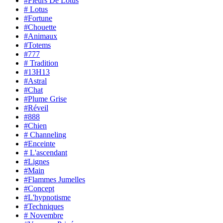
#Fleurs De Lotus
# Lotus
#Fortune
#Chouette
#Animaux
#Totems
#777
# Tradition
#13H13
#Astral
#Chat
#Plume Grise
#Réveil
#888
#Chien
# Channeling
#Enceinte
# L'ascendant
#Lignes
#Main
#Flammes Jumelles
#Concept
#L'hypnotisme
#Techniques
# Novembre