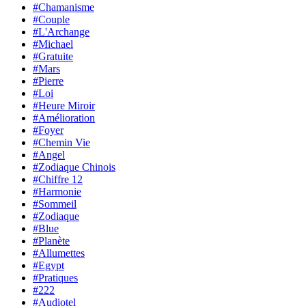
#Chamanisme
#Couple
#L'Archange
#Michael
#Gratuite
#Mars
#Pierre
#Loi
#Heure Miroir
#Amélioration
#Foyer
#Chemin Vie
#Angel
#Zodiaque Chinois
#Chiffre 12
#Harmonie
#Sommeil
#Zodiaque
#Blue
#Planète
#Allumettes
#Egypt
#Pratiques
#222
#Audiotel