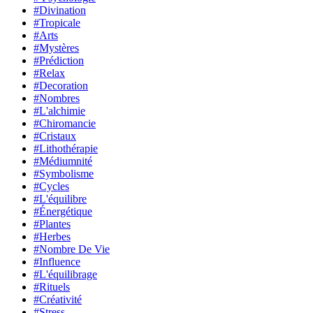
#Divination
#Tropicale
#Arts
#Mystères
#Prédiction
#Relax
#Decoration
#Nombres
#L'alchimie
#Chiromancie
#Cristaux
#Lithothérapie
#Médiumnité
#Symbolisme
#Cycles
#L'équilibre
#Énergétique
#Plantes
#Herbes
#Nombre De Vie
#Influence
#L'équilibrage
#Rituels
#Créativité
#Stress