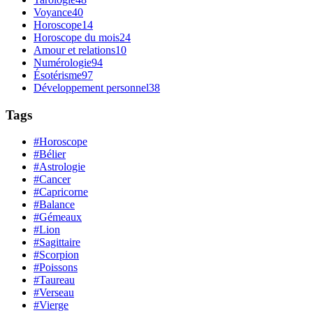
Voyance
40
Horoscope
14
Horoscope du mois
24
Amour et relations
10
Numérologie
94
Ésotérisme
97
Développement personnel
38
Tags
#Horoscope
#Bélier
#Astrologie
#Cancer
#Capricorne
#Balance
#Gémeaux
#Lion
#Sagittaire
#Scorpion
#Poissons
#Taureau
#Verseau
#Vierge