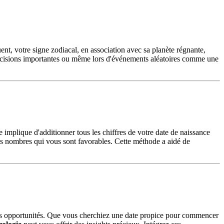
ent, votre signe zodiacal, en association avec sa planète régnante,
décisions importantes ou même lors d'événements aléatoires comme une
implique d'additionner tous les chiffres de votre date de naissance
les nombres qui vous sont favorables. Cette méthode a aidé de
t les opportunités. Que vous cherchiez une date propice pour commencer