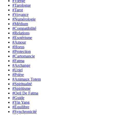
#Vierge
#Tarologue
#Tarot
#Voyance
#Numérologie
#Médium
#Compatibilité
#Relations
#Esotérisme
#Amour
#Horus
#Protection
#Cartomancie
#Fatma
#Archange
#Uriel
#Prière
#Animaux Totem
#Spiritualité
#Spiritisme
#Oeil De Fatma
#Guide
#Yin Yang
#Équilibre
#Synchronicité