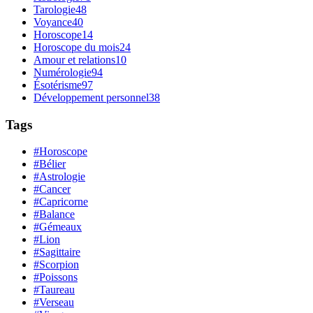
Tarologie
48
Voyance
40
Horoscope
14
Horoscope du mois
24
Amour et relations
10
Numérologie
94
Ésotérisme
97
Développement personnel
38
Tags
#Horoscope
#Bélier
#Astrologie
#Cancer
#Capricorne
#Balance
#Gémeaux
#Lion
#Sagittaire
#Scorpion
#Poissons
#Taureau
#Verseau