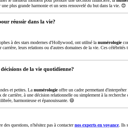
iner le meilleur moment pour prendre une décision financière, la
numér
r une plus grande harmonie et un sens renouvelé du but dans la vie. 😍
our réussir dans la vie?
phes à des stars modernes d'Hollywood, ont utilisé la
numérologie
com
 carrière, leurs relations ou d'autres domaines de la vie. Ces célébrités
 décisions de la vie quotidienne?
ndes et petites. La
numérologie
offre un cadre permettant d'interpréter
de carrière, à une décision relationnelle ou simplement à la recherche d
uilibrée, harmonieuse et épanouissante. 😄
e des questions, n'hésitez pas à contacter
nos experts en voyance
. Ils