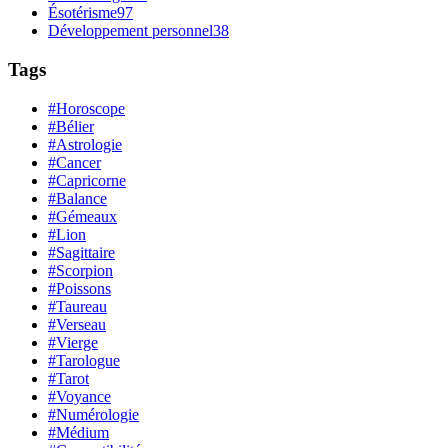
Ésotérisme
97
Développement personnel
38
Tags
#Horoscope
#Bélier
#Astrologie
#Cancer
#Capricorne
#Balance
#Gémeaux
#Lion
#Sagittaire
#Scorpion
#Poissons
#Taureau
#Verseau
#Vierge
#Tarologue
#Tarot
#Voyance
#Numérologie
#Médium