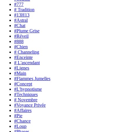
#777
# Tradition
#13H13
#Astral
#Chat
#Plume Grise
#Réveil
#888
#Chien
# Channeling
#Enceinte
# L'ascendant
#Lignes
#Main
#Flammes Jumelles
#Concept
#L'hypnotisme
#Techniques
# Novembre
#Voyance Privée
#Affaires
#Pie
#Chance
#Loup
#Phases