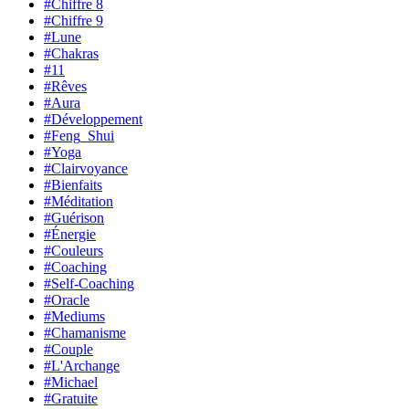
#Chiffre 8
#Chiffre 9
#Lune
#Chakras
#11
#Rêves
#Aura
#Développement
#Feng_Shui
#Yoga
#Clairvoyance
#Bienfaits
#Méditation
#Guérison
#Énergie
#Couleurs
#Coaching
#Self-Coaching
#Oracle
#Mediums
#Chamanisme
#Couple
#L'Archange
#Michael
#Gratuite