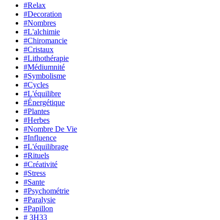
#Relax
#Decoration
#Nombres
#L'alchimie
#Chiromancie
#Cristaux
#Lithothérapie
#Médiumnité
#Symbolisme
#Cycles
#L'équilibre
#Énergétique
#Plantes
#Herbes
#Nombre De Vie
#Influence
#L'équilibrage
#Rituels
#Créativité
#Stress
#Sante
#Psychométrie
#Paralysie
#Papillon
# 3H33