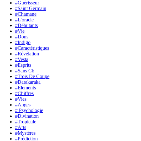
#Guérisseur
#Saint Germain
#Chamane
#L'oracle
#Débutants
#Vie
#Dons
#Indigo
#Caractéristiques
#Révélation
#Vesta
#Esprits
#Sans Cb
#Trois De Coupe
#Darakaraka
#Elements
#Chiffres
#Vies
#Anges
# Psychologie
#Divination
#Tropicale
#Arts
#Mystères
#Prédiction