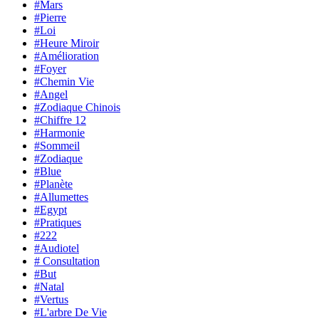
#Mars
#Pierre
#Loi
#Heure Miroir
#Amélioration
#Foyer
#Chemin Vie
#Angel
#Zodiaque Chinois
#Chiffre 12
#Harmonie
#Sommeil
#Zodiaque
#Blue
#Planète
#Allumettes
#Egypt
#Pratiques
#222
#Audiotel
# Consultation
#But
#Natal
#Vertus
#L'arbre De Vie