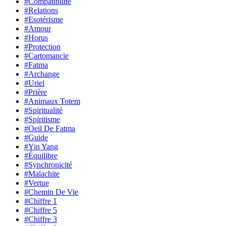
#Compatibilité
#Relations
#Esotérisme
#Amour
#Horus
#Protection
#Cartomancie
#Fatma
#Archange
#Uriel
#Prière
#Animaux Totem
#Spiritualité
#Spiritisme
#Oeil De Fatma
#Guide
#Yin Yang
#Équilibre
#Synchronicité
#Malachite
#Vertue
#Chemin De Vie
#Chiffre 1
#Chiffre 5
#Chiffre 3