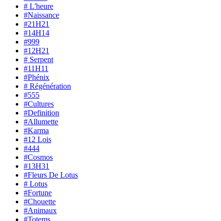
# L'heure
#Naissance
#21H21
#14H14
#999
#12H21
# Serpent
#11H11
#Phénix
# Régénération
#555
#Cultures
#Definition
#Allumette
#Karma
#12 Lois
#444
#Cosmos
#13H31
#Fleurs De Lotus
# Lotus
#Fortune
#Chouette
#Animaux
#Totems