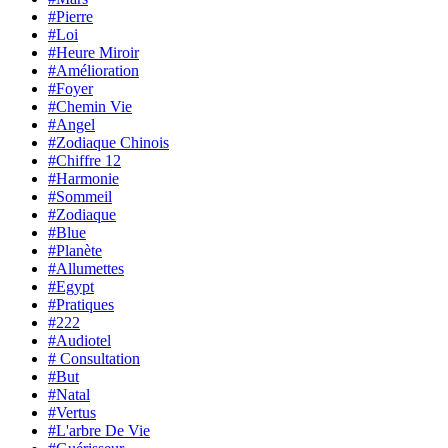
#Pierre
#Loi
#Heure Miroir
#Amélioration
#Foyer
#Chemin Vie
#Angel
#Zodiaque Chinois
#Chiffre 12
#Harmonie
#Sommeil
#Zodiaque
#Blue
#Planète
#Allumettes
#Egypt
#Pratiques
#222
#Audiotel
# Consultation
#But
#Natal
#Vertus
#L'arbre De Vie