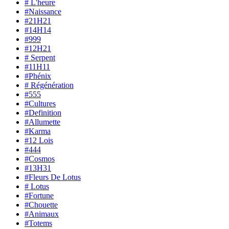
# L'heure
#Naissance
#21H21
#14H14
#999
#12H21
# Serpent
#11H11
#Phénix
# Régénération
#555
#Cultures
#Definition
#Allumette
#Karma
#12 Lois
#444
#Cosmos
#13H31
#Fleurs De Lotus
# Lotus
#Fortune
#Chouette
#Animaux
#Totems