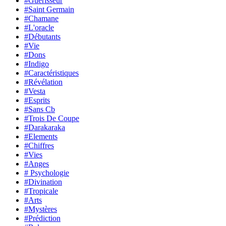
#Guérisseur
#Saint Germain
#Chamane
#L'oracle
#Débutants
#Vie
#Dons
#Indigo
#Caractéristiques
#Révélation
#Vesta
#Esprits
#Sans Cb
#Trois De Coupe
#Darakaraka
#Elements
#Chiffres
#Vies
#Anges
# Psychologie
#Divination
#Tropicale
#Arts
#Mystères
#Prédiction