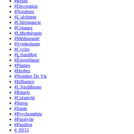
#Relax
#Decoration
#Nombres
#L'alchimie
#Chiromancie
#Cristaux
#Lithothérapie
#Médiumnité
#Symbolisme
#Cycles
#L'équilibre
#Énergétique
#Plantes
#Herbes
#Nombre De Vie
#Influence
#L'équilibrage
#Rituels
#Créativité
#Stress
#Sante
#Psychométrie
#Paralysie
#Papillon
# 3H33