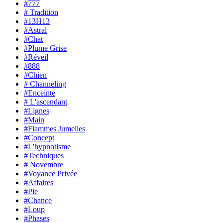
#777
# Tradition
#13H13
#Astral
#Chat
#Plume Grise
#Réveil
#888
#Chien
# Channeling
#Enceinte
# L'ascendant
#Lignes
#Main
#Flammes Jumelles
#Concept
#L'hypnotisme
#Techniques
# Novembre
#Voyance Privée
#Affaires
#Pie
#Chance
#Loup
#Phases