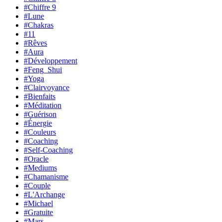
#Chiffre 9
#Lune
#Chakras
#11
#Rêves
#Aura
#Développement
#Feng_Shui
#Yoga
#Clairvoyance
#Bienfaits
#Méditation
#Guérison
#Énergie
#Couleurs
#Coaching
#Self-Coaching
#Oracle
#Mediums
#Chamanisme
#Couple
#L'Archange
#Michael
#Gratuite
#Mars