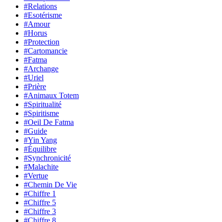
#Relations
#Esotérisme
#Amour
#Horus
#Protection
#Cartomancie
#Fatma
#Archange
#Uriel
#Prière
#Animaux Totem
#Spiritualité
#Spiritisme
#Oeil De Fatma
#Guide
#Yin Yang
#Équilibre
#Synchronicité
#Malachite
#Vertue
#Chemin De Vie
#Chiffre 1
#Chiffre 5
#Chiffre 3
#Chiffre 8