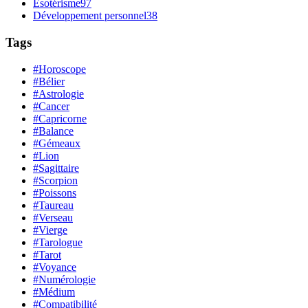
Ésotérisme
97
Développement personnel
38
Tags
#Horoscope
#Bélier
#Astrologie
#Cancer
#Capricorne
#Balance
#Gémeaux
#Lion
#Sagittaire
#Scorpion
#Poissons
#Taureau
#Verseau
#Vierge
#Tarologue
#Tarot
#Voyance
#Numérologie
#Médium
#Compatibilité