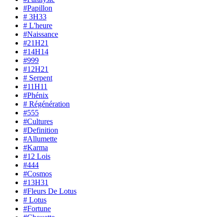
#Papillon
# 3H33
# L'heure
#Naissance
#21H21
#14H14
#999
#12H21
# Serpent
#11H11
#Phénix
# Régénération
#555
#Cultures
#Definition
#Allumette
#Karma
#12 Lois
#444
#Cosmos
#13H31
#Fleurs De Lotus
# Lotus
#Fortune