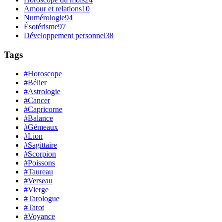
Amour et relations
10
Numérologie
94
Ésotérisme
97
Développement personnel
38
Tags
#Horoscope
#Bélier
#Astrologie
#Cancer
#Capricorne
#Balance
#Gémeaux
#Lion
#Sagittaire
#Scorpion
#Poissons
#Taureau
#Verseau
#Vierge
#Tarologue
#Tarot
#Voyance