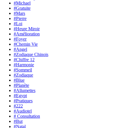
#Michael
#Gratuite
#Mars
#Pierre
#Loi
#Heure Miroir
#Amélioration
#Foyer
#Chemin Vie
#Angel
#Zodiaque Chinois
#Chiffre 12
#Harmonie
#Sommeil
#Zodiaque
#Blue
#Planète
#Allumettes
#Egypt
#Pratiques
#222
#Audiotel
# Consultation
#But
#Natal