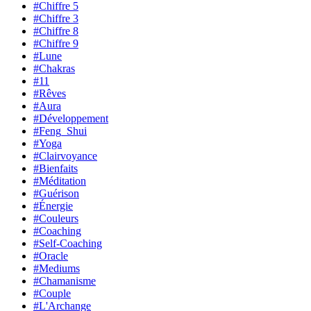
#Chiffre 5
#Chiffre 3
#Chiffre 8
#Chiffre 9
#Lune
#Chakras
#11
#Rêves
#Aura
#Développement
#Feng_Shui
#Yoga
#Clairvoyance
#Bienfaits
#Méditation
#Guérison
#Énergie
#Couleurs
#Coaching
#Self-Coaching
#Oracle
#Mediums
#Chamanisme
#Couple
#L'Archange