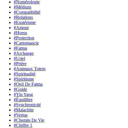
#Numérologie
#Médium
#Compatibilité
#Relations
#Esotérisme
#Amour
#Horus
#Protection
#Cartomancie
#Fatma
#Archange
#Uriel
#Prière
#Animaux Totem
#Spiritualité
#Spiritisme
#Oeil De Fatma
#Guide
#Yin Yang
#Équilibre
#Synchronicité
#Malachite
#Vertue
#Chemin De Vie
#Chiffre 1