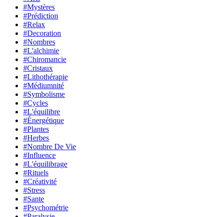
#Mystères
#Prédiction
#Relax
#Decoration
#Nombres
#L'alchimie
#Chiromancie
#Cristaux
#Lithothérapie
#Médiumnité
#Symbolisme
#Cycles
#L'équilibre
#Énergétique
#Plantes
#Herbes
#Nombre De Vie
#Influence
#L'équilibrage
#Rituels
#Créativité
#Stress
#Sante
#Psychométrie
#Paralysie