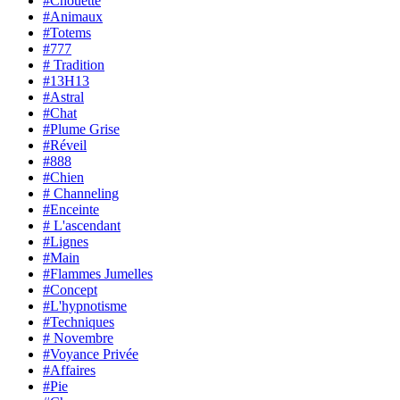
#Chouette
#Animaux
#Totems
#777
# Tradition
#13H13
#Astral
#Chat
#Plume Grise
#Réveil
#888
#Chien
# Channeling
#Enceinte
# L'ascendant
#Lignes
#Main
#Flammes Jumelles
#Concept
#L'hypnotisme
#Techniques
# Novembre
#Voyance Privée
#Affaires
#Pie