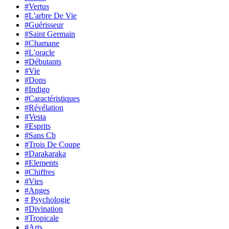
#Vertus
#L'arbre De Vie
#Guérisseur
#Saint Germain
#Chamane
#L'oracle
#Débutants
#Vie
#Dons
#Indigo
#Caractéristiques
#Révélation
#Vesta
#Esprits
#Sans Cb
#Trois De Coupe
#Darakaraka
#Elements
#Chiffres
#Vies
#Anges
# Psychologie
#Divination
#Tropicale
#Arts