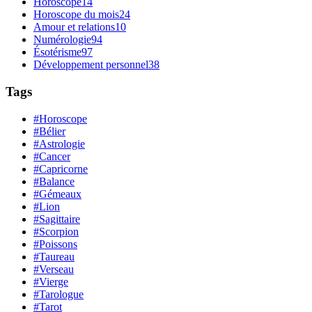
Horoscope
14
Horoscope du mois
24
Amour et relations
10
Numérologie
94
Ésotérisme
97
Développement personnel
38
Tags
#Horoscope
#Bélier
#Astrologie
#Cancer
#Capricorne
#Balance
#Gémeaux
#Lion
#Sagittaire
#Scorpion
#Poissons
#Taureau
#Verseau
#Vierge
#Tarologue
#Tarot