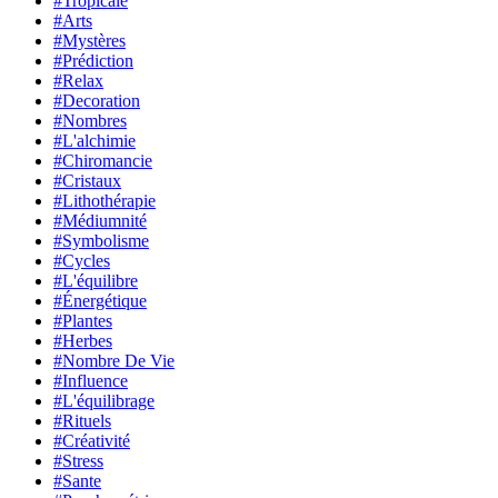
#Tropicale
#Arts
#Mystères
#Prédiction
#Relax
#Decoration
#Nombres
#L'alchimie
#Chiromancie
#Cristaux
#Lithothérapie
#Médiumnité
#Symbolisme
#Cycles
#L'équilibre
#Énergétique
#Plantes
#Herbes
#Nombre De Vie
#Influence
#L'équilibrage
#Rituels
#Créativité
#Stress
#Sante