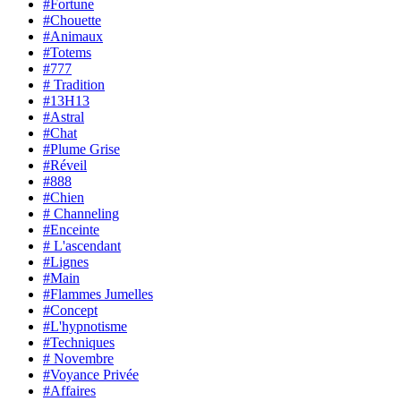
#Fortune
#Chouette
#Animaux
#Totems
#777
# Tradition
#13H13
#Astral
#Chat
#Plume Grise
#Réveil
#888
#Chien
# Channeling
#Enceinte
# L'ascendant
#Lignes
#Main
#Flammes Jumelles
#Concept
#L'hypnotisme
#Techniques
# Novembre
#Voyance Privée
#Affaires