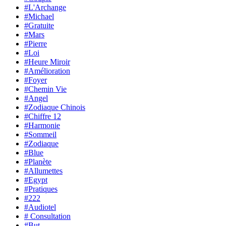
#L'Archange
#Michael
#Gratuite
#Mars
#Pierre
#Loi
#Heure Miroir
#Amélioration
#Foyer
#Chemin Vie
#Angel
#Zodiaque Chinois
#Chiffre 12
#Harmonie
#Sommeil
#Zodiaque
#Blue
#Planète
#Allumettes
#Egypt
#Pratiques
#222
#Audiotel
# Consultation
#But