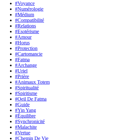
#Voyance
#Numérologie
#Médium
#Compatibilité
#Relations
#Esotérisme
#Amour
#Horus
#Protection
#Cartomancie
#Fatma
#Archange
#Uriel
#Prière
#Animaux Totem
#Spiritualité
#Spiritisme
#Oeil De Fatma
#Guide
#Yin Yang
#Équilibre
#Synchronicité
#Malachite
#Vertue
#Chemin De Vie