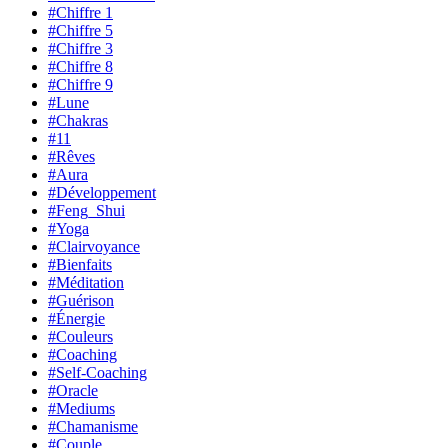
#Chiffre 1
#Chiffre 5
#Chiffre 3
#Chiffre 8
#Chiffre 9
#Lune
#Chakras
#11
#Rêves
#Aura
#Développement
#Feng_Shui
#Yoga
#Clairvoyance
#Bienfaits
#Méditation
#Guérison
#Énergie
#Couleurs
#Coaching
#Self-Coaching
#Oracle
#Mediums
#Chamanisme
#Couple