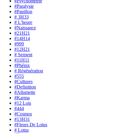
#Psychométrie
#Paralysie
#Papillon
# 3H33
# L'heure
#Naissance
#21H21
#14H14
#999
#12H21
# Serpent
#11H11
#Phénix
# Régénération
#555
#Cultures
#Definition
#Allumette
#Karma
#12 Lois
#444
#Cosmos
#13H31
#Fleurs De Lotus
# Lotus