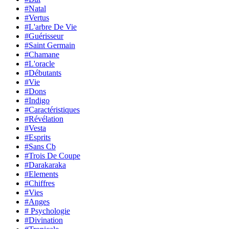
#Natal
#Vertus
#L'arbre De Vie
#Guérisseur
#Saint Germain
#Chamane
#L'oracle
#Débutants
#Vie
#Dons
#Indigo
#Caractéristiques
#Révélation
#Vesta
#Esprits
#Sans Cb
#Trois De Coupe
#Darakaraka
#Elements
#Chiffres
#Vies
#Anges
# Psychologie
#Divination