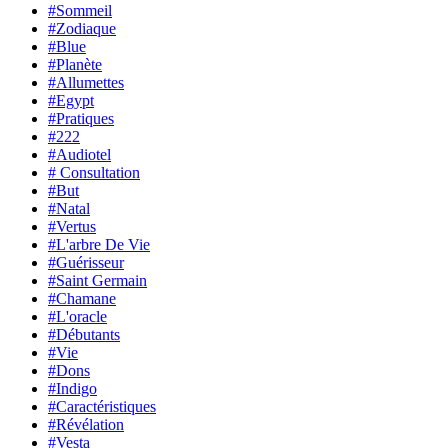
#Sommeil
#Zodiaque
#Blue
#Planète
#Allumettes
#Egypt
#Pratiques
#222
#Audiotel
# Consultation
#But
#Natal
#Vertus
#L'arbre De Vie
#Guérisseur
#Saint Germain
#Chamane
#L'oracle
#Débutants
#Vie
#Dons
#Indigo
#Caractéristiques
#Révélation
#Vesta