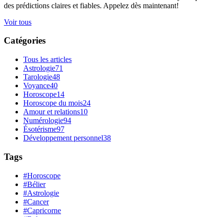
des prédictions claires et fiables. Appelez dès maintenant!
Voir tous
Catégories
Tous les articles
Astrologie
71
Tarologie
48
Voyance
40
Horoscope
14
Horoscope du mois
24
Amour et relations
10
Numérologie
94
Ésotérisme
97
Développement personnel
38
Tags
#Horoscope
#Bélier
#Astrologie
#Cancer
#Capricorne