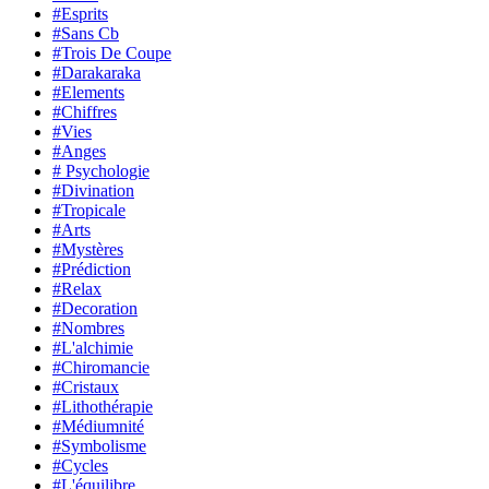
#Esprits
#Sans Cb
#Trois De Coupe
#Darakaraka
#Elements
#Chiffres
#Vies
#Anges
# Psychologie
#Divination
#Tropicale
#Arts
#Mystères
#Prédiction
#Relax
#Decoration
#Nombres
#L'alchimie
#Chiromancie
#Cristaux
#Lithothérapie
#Médiumnité
#Symbolisme
#Cycles
#L'équilibre