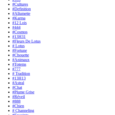
#Cultures
#Definition
#Allumette
#Karma
#12 Lois
#444
#Cosmos
#13H31
#Fleurs De Lotus
# Lotus
#Fortune
#Chouette
#Animaux
#Totems
#777
# Tradition
#13H13
#Astral
#Chat
#Plume Grise
#Réveil
#888
#Chien
# Channeling