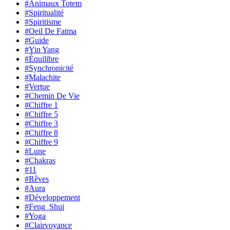
#Animaux Totem
#Spiritualité
#Spiritisme
#Oeil De Fatma
#Guide
#Yin Yang
#Équilibre
#Synchronicité
#Malachite
#Vertue
#Chemin De Vie
#Chiffre 1
#Chiffre 5
#Chiffre 3
#Chiffre 8
#Chiffre 9
#Lune
#Chakras
#11
#Rêves
#Aura
#Développement
#Feng_Shui
#Yoga
#Clairvoyance