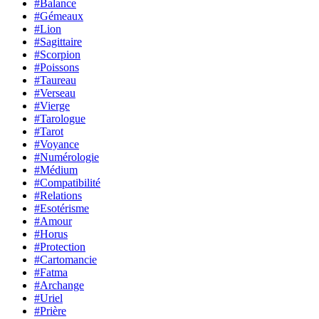
#Balance
#Gémeaux
#Lion
#Sagittaire
#Scorpion
#Poissons
#Taureau
#Verseau
#Vierge
#Tarologue
#Tarot
#Voyance
#Numérologie
#Médium
#Compatibilité
#Relations
#Esotérisme
#Amour
#Horus
#Protection
#Cartomancie
#Fatma
#Archange
#Uriel
#Prière