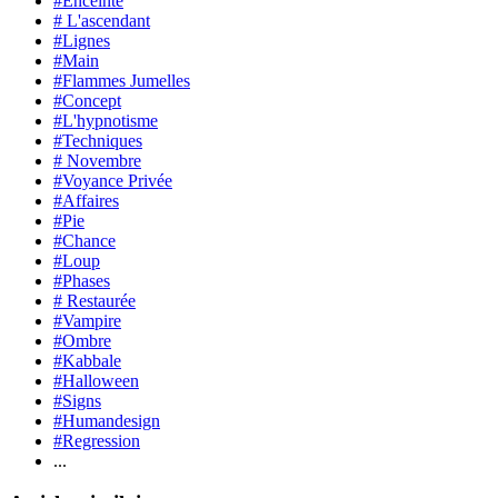
#Enceinte
# L'ascendant
#Lignes
#Main
#Flammes Jumelles
#Concept
#L'hypnotisme
#Techniques
# Novembre
#Voyance Privée
#Affaires
#Pie
#Chance
#Loup
#Phases
# Restaurée
#Vampire
#Ombre
#Kabbale
#Halloween
#Signs
#Humandesign
#Regression
...