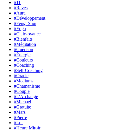
#11
#Rêves
#Aura
#Développement
#Feng_Shui
#Yoga
#Clairvoyance
#Bienfaits
#Méditation
#Guérison
#Énergie
#Couleurs
#Coaching
#Self-Coaching
#Oracle
#Mediums
#Chamanisme
#Couple
#L'Archange
#Michael
#Gratuite
#Mars
#Pierre
#Loi
#Heure Miroir