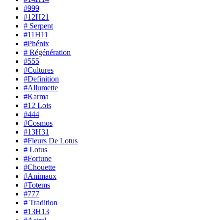
#999
#12H21
# Serpent
#11H11
#Phénix
# Régénération
#555
#Cultures
#Definition
#Allumette
#Karma
#12 Lois
#444
#Cosmos
#13H31
#Fleurs De Lotus
# Lotus
#Fortune
#Chouette
#Animaux
#Totems
#777
# Tradition
#13H13