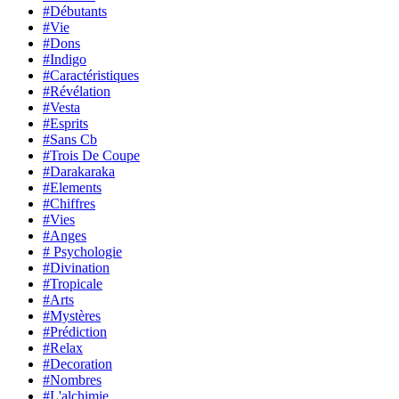
#Débutants
#Vie
#Dons
#Indigo
#Caractéristiques
#Révélation
#Vesta
#Esprits
#Sans Cb
#Trois De Coupe
#Darakaraka
#Elements
#Chiffres
#Vies
#Anges
# Psychologie
#Divination
#Tropicale
#Arts
#Mystères
#Prédiction
#Relax
#Decoration
#Nombres
#L'alchimie