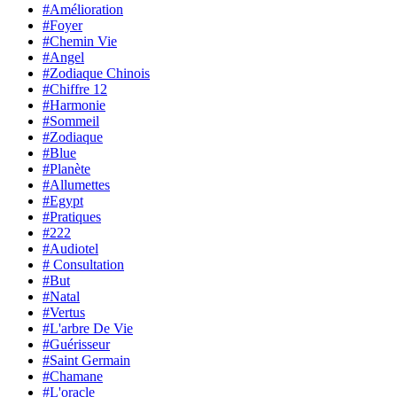
#Amélioration
#Foyer
#Chemin Vie
#Angel
#Zodiaque Chinois
#Chiffre 12
#Harmonie
#Sommeil
#Zodiaque
#Blue
#Planète
#Allumettes
#Egypt
#Pratiques
#222
#Audiotel
# Consultation
#But
#Natal
#Vertus
#L'arbre De Vie
#Guérisseur
#Saint Germain
#Chamane
#L'oracle