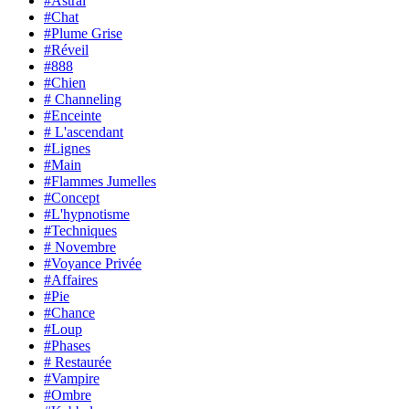
#Astral
#Chat
#Plume Grise
#Réveil
#888
#Chien
# Channeling
#Enceinte
# L'ascendant
#Lignes
#Main
#Flammes Jumelles
#Concept
#L'hypnotisme
#Techniques
# Novembre
#Voyance Privée
#Affaires
#Pie
#Chance
#Loup
#Phases
# Restaurée
#Vampire
#Ombre