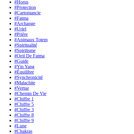
#Horus
#Protection
#Cartomancie
#Fatma
#Archange
#Uriel
#Prière
#Animaux Totem
#Spiritualité
#Spiritisme
#Oeil De Fatma
#Guide
#Yin Yang
#Équilibre
#Synchronicité
#Malachite
#Vertue
#Chemin De Vie
#Chiffre 1
#Chiffre 5
#Chiffre 3
#Chiffre 8
#Chiffre 9
#Lune
#Chakras