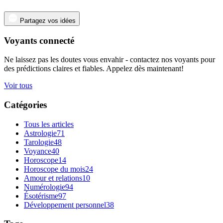
Partagez vos idées
Voyants connecté
Ne laissez pas les doutes vous envahir - contactez nos voyants pour
des prédictions claires et fiables. Appelez dès maintenant!
Voir tous
Catégories
Tous les articles
Astrologie
71
Tarologie
48
Voyance
40
Horoscope
14
Horoscope du mois
24
Amour et relations
10
Numérologie
94
Ésotérisme
97
Développement personnel
38