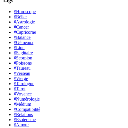
Tags
#Horoscope
#Bélier
#Astrologie
#Cancer
#Capricorne
#Balance
#Gémeaux
#Lion
#Sagittaire
#Scorpion
#Poissons
#Taureau
#Verseau
#Vierge
#Tarologue
#Tarot
#Voyance
#Numérologie
#Médium
#Compatibilité
#Relations
#Esotérisme
#Amour