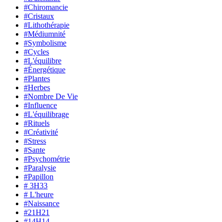
#Chiromancie
#Cristaux
#Lithothérapie
#Médiumnité
#Symbolisme
#Cycles
#L'équilibre
#Énergétique
#Plantes
#Herbes
#Nombre De Vie
#Influence
#L'équilibrage
#Rituels
#Créativité
#Stress
#Sante
#Psychométrie
#Paralysie
#Papillon
# 3H33
# L'heure
#Naissance
#21H21
#14H14