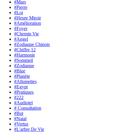
#Mars
#Pierre
#Loi
#Heure Miroir
#Amélioration
#Foyer
#Chemin Vie
#Angel
#Zodiaque Chinois
#Chiffre 12
#Harmonie
#Sommeil
#Zodiaque
#Blue
#Planète
#Allumettes
#Egypt
#Pratiques
#222
#Audiotel
# Consultation
#But
#Natal
#Vertus
#L'arbre De Vie