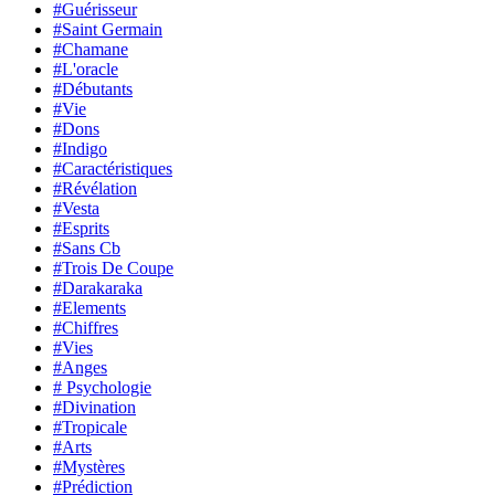
#Guérisseur
#Saint Germain
#Chamane
#L'oracle
#Débutants
#Vie
#Dons
#Indigo
#Caractéristiques
#Révélation
#Vesta
#Esprits
#Sans Cb
#Trois De Coupe
#Darakaraka
#Elements
#Chiffres
#Vies
#Anges
# Psychologie
#Divination
#Tropicale
#Arts
#Mystères
#Prédiction