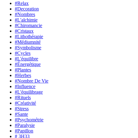
#Relax
#Decoration
#Nombres
#L'alchimie
#Chiromancie
#Cristaux
#Lithothérapie
#Médiumnité
#Symbolisme
#Cycles
#L'équilibre
#Énergétique
#Plantes
#Herbes
#Nombre De Vie
#Influence
#L'équilibrage
#Rituels
#Créativité
#Stress
#Sante
#Psychométrie
#Paralysie
#Papillon
# 3H33