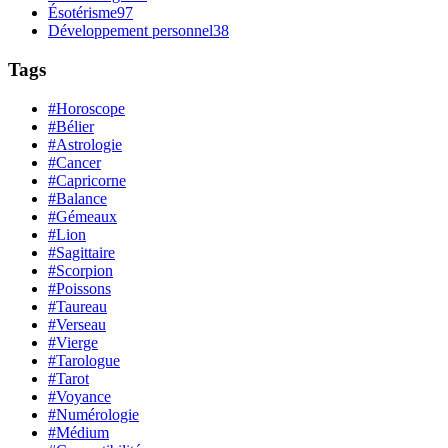
Ésotérisme
97
Développement personnel
38
Tags
#Horoscope
#Bélier
#Astrologie
#Cancer
#Capricorne
#Balance
#Gémeaux
#Lion
#Sagittaire
#Scorpion
#Poissons
#Taureau
#Verseau
#Vierge
#Tarologue
#Tarot
#Voyance
#Numérologie
#Médium