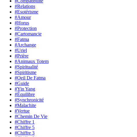
#Compatibilité
#Relations
#Esotérisme
#Amour
#Horus
#Protection
#Cartomancie
#Fatma
#Archange
#Uriel
#Prière
#Animaux Totem
#Spiritualité
#Spiritisme
#Oeil De Fatma
#Guide
#Yin Yang
#Équilibre
#Synchronicité
#Malachite
#Vertue
#Chemin De Vie
#Chiffre 1
#Chiffre 5
#Chiffre 3