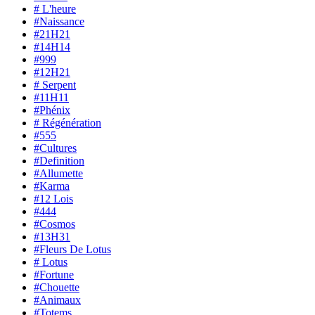
# L'heure
#Naissance
#21H21
#14H14
#999
#12H21
# Serpent
#11H11
#Phénix
# Régénération
#555
#Cultures
#Definition
#Allumette
#Karma
#12 Lois
#444
#Cosmos
#13H31
#Fleurs De Lotus
# Lotus
#Fortune
#Chouette
#Animaux
#Totems