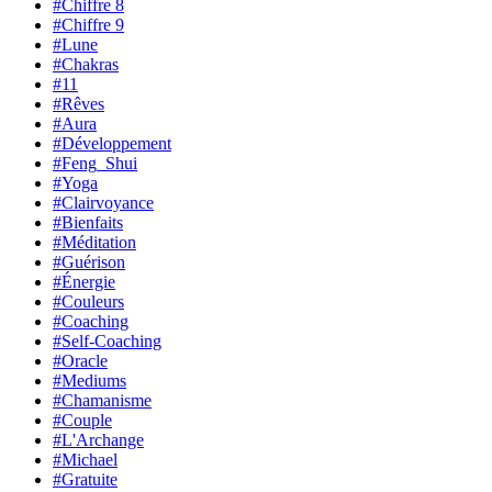
#Chiffre 8
#Chiffre 9
#Lune
#Chakras
#11
#Rêves
#Aura
#Développement
#Feng_Shui
#Yoga
#Clairvoyance
#Bienfaits
#Méditation
#Guérison
#Énergie
#Couleurs
#Coaching
#Self-Coaching
#Oracle
#Mediums
#Chamanisme
#Couple
#L'Archange
#Michael
#Gratuite