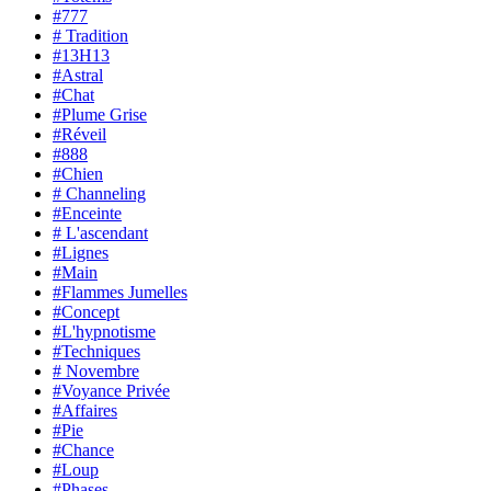
#777
# Tradition
#13H13
#Astral
#Chat
#Plume Grise
#Réveil
#888
#Chien
# Channeling
#Enceinte
# L'ascendant
#Lignes
#Main
#Flammes Jumelles
#Concept
#L'hypnotisme
#Techniques
# Novembre
#Voyance Privée
#Affaires
#Pie
#Chance
#Loup
#Phases