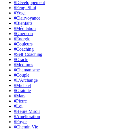
#Développement
#Feng_Shui
#Yoga
#Clairvoyance
#Bienfaits
#Méditation
#Guérison
#Énergie
#Couleurs
#Coaching
#Self-Coaching
#Oracle
#Mediums
#Chamanisme
#Couple
#L'Archange
#Michael
#Gratuite
#Mars
#Pierre
#Loi
#Heure Miroir
#Amélioration
#Foyer
#Chemin Vie