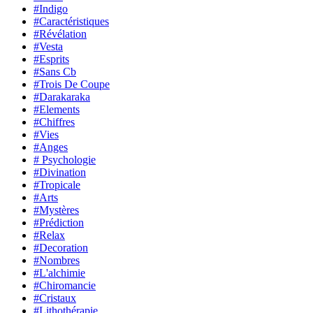
#Indigo
#Caractéristiques
#Révélation
#Vesta
#Esprits
#Sans Cb
#Trois De Coupe
#Darakaraka
#Elements
#Chiffres
#Vies
#Anges
# Psychologie
#Divination
#Tropicale
#Arts
#Mystères
#Prédiction
#Relax
#Decoration
#Nombres
#L'alchimie
#Chiromancie
#Cristaux
#Lithothérapie