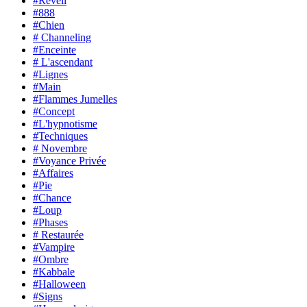
#Réveil
#888
#Chien
# Channeling
#Enceinte
# L'ascendant
#Lignes
#Main
#Flammes Jumelles
#Concept
#L'hypnotisme
#Techniques
# Novembre
#Voyance Privée
#Affaires
#Pie
#Chance
#Loup
#Phases
# Restaurée
#Vampire
#Ombre
#Kabbale
#Halloween
#Signs