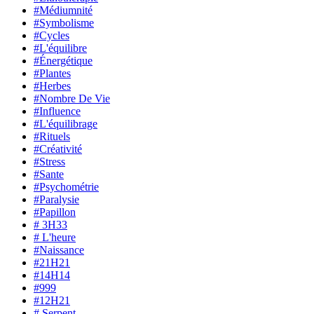
#Médiumnité
#Symbolisme
#Cycles
#L'équilibre
#Énergétique
#Plantes
#Herbes
#Nombre De Vie
#Influence
#L'équilibrage
#Rituels
#Créativité
#Stress
#Sante
#Psychométrie
#Paralysie
#Papillon
# 3H33
# L'heure
#Naissance
#21H21
#14H14
#999
#12H21
# Serpent