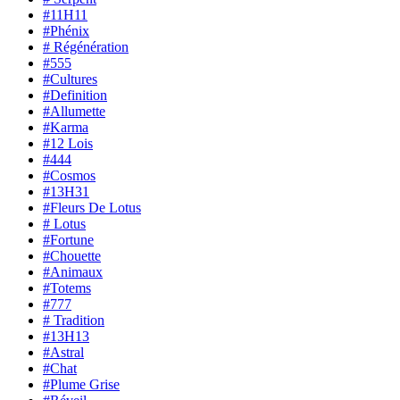
#11H11
#Phénix
# Régénération
#555
#Cultures
#Definition
#Allumette
#Karma
#12 Lois
#444
#Cosmos
#13H31
#Fleurs De Lotus
# Lotus
#Fortune
#Chouette
#Animaux
#Totems
#777
# Tradition
#13H13
#Astral
#Chat
#Plume Grise