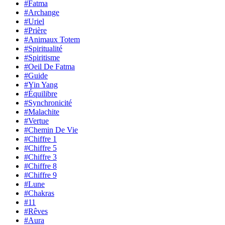
#Fatma
#Archange
#Uriel
#Prière
#Animaux Totem
#Spiritualité
#Spiritisme
#Oeil De Fatma
#Guide
#Yin Yang
#Équilibre
#Synchronicité
#Malachite
#Vertue
#Chemin De Vie
#Chiffre 1
#Chiffre 5
#Chiffre 3
#Chiffre 8
#Chiffre 9
#Lune
#Chakras
#11
#Rêves
#Aura