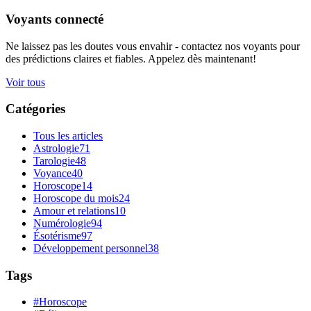
Voyants connecté
Ne laissez pas les doutes vous envahir - contactez nos voyants pour
des prédictions claires et fiables. Appelez dès maintenant!
Voir tous
Catégories
Tous les articles
Astrologie
71
Tarologie
48
Voyance
40
Horoscope
14
Horoscope du mois
24
Amour et relations
10
Numérologie
94
Ésotérisme
97
Développement personnel
38
Tags
#Horoscope