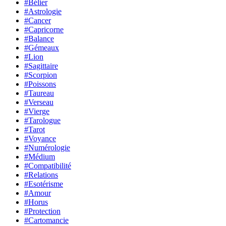
#Bélier
#Astrologie
#Cancer
#Capricorne
#Balance
#Gémeaux
#Lion
#Sagittaire
#Scorpion
#Poissons
#Taureau
#Verseau
#Vierge
#Tarologue
#Tarot
#Voyance
#Numérologie
#Médium
#Compatibilité
#Relations
#Esotérisme
#Amour
#Horus
#Protection
#Cartomancie