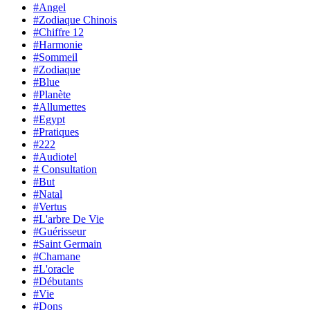
#Angel
#Zodiaque Chinois
#Chiffre 12
#Harmonie
#Sommeil
#Zodiaque
#Blue
#Planète
#Allumettes
#Egypt
#Pratiques
#222
#Audiotel
# Consultation
#But
#Natal
#Vertus
#L'arbre De Vie
#Guérisseur
#Saint Germain
#Chamane
#L'oracle
#Débutants
#Vie
#Dons