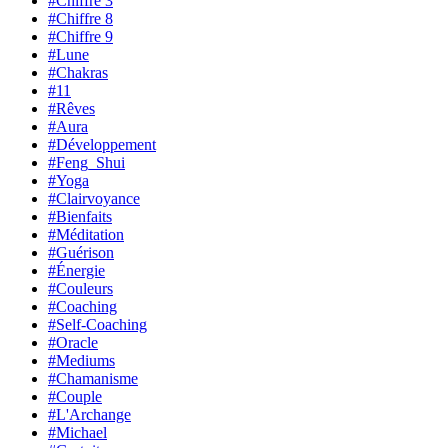
#Chiffre 3
#Chiffre 8
#Chiffre 9
#Lune
#Chakras
#11
#Rêves
#Aura
#Développement
#Feng_Shui
#Yoga
#Clairvoyance
#Bienfaits
#Méditation
#Guérison
#Énergie
#Couleurs
#Coaching
#Self-Coaching
#Oracle
#Mediums
#Chamanisme
#Couple
#L'Archange
#Michael