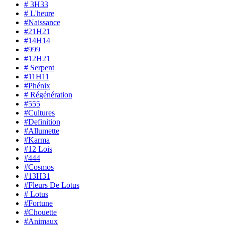
# 3H33
# L'heure
#Naissance
#21H21
#14H14
#999
#12H21
# Serpent
#11H11
#Phénix
# Régénération
#555
#Cultures
#Definition
#Allumette
#Karma
#12 Lois
#444
#Cosmos
#13H31
#Fleurs De Lotus
# Lotus
#Fortune
#Chouette
#Animaux