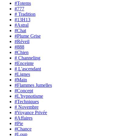
#Totems
#777
# Tradition
#13H13
#Astral
#Chat
#Plume Grise
#Réveil
#888
#Chien
# Channeling
#Enceinte
# L'ascendant
#Lignes
#Main
#Flammes Jumelles
#Concept
#L'hypnotisme
#Techniques
# Novembre
#Voyance Privée
#Affaires
#Pie
#Chance
#Loup