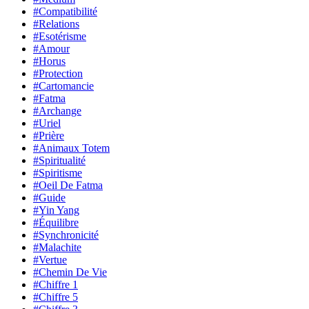
#Compatibilité
#Relations
#Esotérisme
#Amour
#Horus
#Protection
#Cartomancie
#Fatma
#Archange
#Uriel
#Prière
#Animaux Totem
#Spiritualité
#Spiritisme
#Oeil De Fatma
#Guide
#Yin Yang
#Équilibre
#Synchronicité
#Malachite
#Vertue
#Chemin De Vie
#Chiffre 1
#Chiffre 5