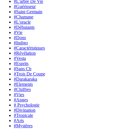
#L'arbre De Vie
#Guérisseur
#Saint Germain
#Chamane
#L'oracle
#Débutants
#Vie
#Dons
#Indigo
#Caractéristiques
#Révélation
#Vesta
#Esprits
#Sans Cb
#Trois De Coupe
#Darakaraka
#Elements
#Chiffres
#Vies
#Anges
# Psychologie
#Divination
#Tropicale
#Arts
#Mystères