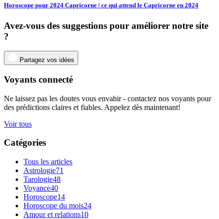
Horoscope pour 2024 Capricorne | ce qui attend le Capricorne en 2024
Avez-vous des suggestions pour améliorer notre site
?
Partagez vos idées
Voyants connecté
Ne laissez pas les doutes vous envahir - contactez nos voyants pour
des prédictions claires et fiables. Appelez dès maintenant!
Voir tous
Catégories
Tous les articles
Astrologie
71
Tarologie
48
Voyance
40
Horoscope
14
Horoscope du mois
24
Amour et relations
10