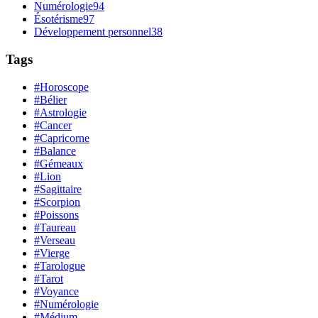
Numérologie
94
Ésotérisme
97
Développement personnel
38
Tags
#Horoscope
#Bélier
#Astrologie
#Cancer
#Capricorne
#Balance
#Gémeaux
#Lion
#Sagittaire
#Scorpion
#Poissons
#Taureau
#Verseau
#Vierge
#Tarologue
#Tarot
#Voyance
#Numérologie
#Médium