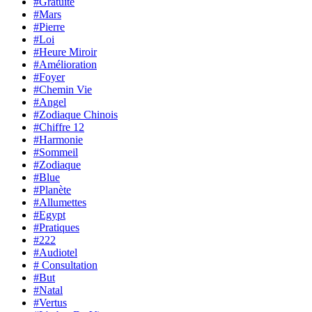
#Gratuite
#Mars
#Pierre
#Loi
#Heure Miroir
#Amélioration
#Foyer
#Chemin Vie
#Angel
#Zodiaque Chinois
#Chiffre 12
#Harmonie
#Sommeil
#Zodiaque
#Blue
#Planète
#Allumettes
#Egypt
#Pratiques
#222
#Audiotel
# Consultation
#But
#Natal
#Vertus