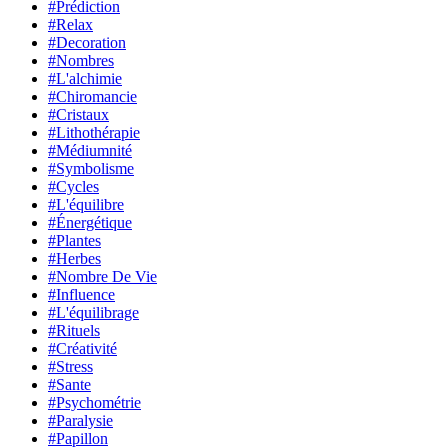
#Prédiction
#Relax
#Decoration
#Nombres
#L'alchimie
#Chiromancie
#Cristaux
#Lithothérapie
#Médiumnité
#Symbolisme
#Cycles
#L'équilibre
#Énergétique
#Plantes
#Herbes
#Nombre De Vie
#Influence
#L'équilibrage
#Rituels
#Créativité
#Stress
#Sante
#Psychométrie
#Paralysie
#Papillon