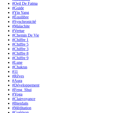
#Oeil De Fatma
#Guide
#Yin Yang
#Équilibre
#Synchronicité
#Malachite
#Vertue
#Chemin De Vie
#Chiffre 1
#Chiffre 5
#Chiffre 3
#Chiffre 8
#Chiffre 9
#Lune
#Chakras
#11
#Rêves
#Aura
#Développement
#Feng_Shui
#Yoga
#Clairvoyance
#Bienfaits
#Méditation
#Guérison