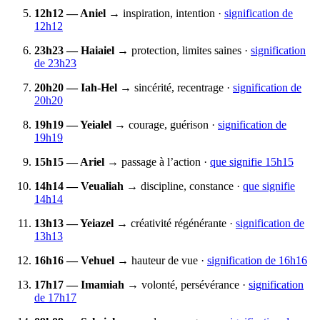
12h12 — Aniel
→ inspiration, intention ·
signification de
12h12
23h23 — Haiaiel
→ protection, limites saines ·
signification
de 23h23
20h20 — Iah‑Hel
→ sincérité, recentrage ·
signification de
20h20
19h19 — Yeialel
→ courage, guérison ·
signification de
19h19
15h15 — Ariel
→ passage à l’action ·
que signifie 15h15
14h14 — Veualiah
→ discipline, constance ·
que signifie
14h14
13h13 — Yeiazel
→ créativité régénérante ·
signification de
13h13
16h16 — Vehuel
→ hauteur de vue ·
signification de 16h16
17h17 — Imamiah
→ volonté, persévérance ·
signification
de 17h17