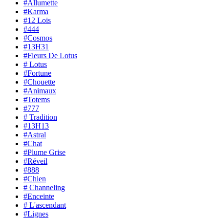
#Allumette
#Karma
#12 Lois
#444
#Cosmos
#13H31
#Fleurs De Lotus
# Lotus
#Fortune
#Chouette
#Animaux
#Totems
#777
# Tradition
#13H13
#Astral
#Chat
#Plume Grise
#Réveil
#888
#Chien
# Channeling
#Enceinte
# L'ascendant
#Lignes