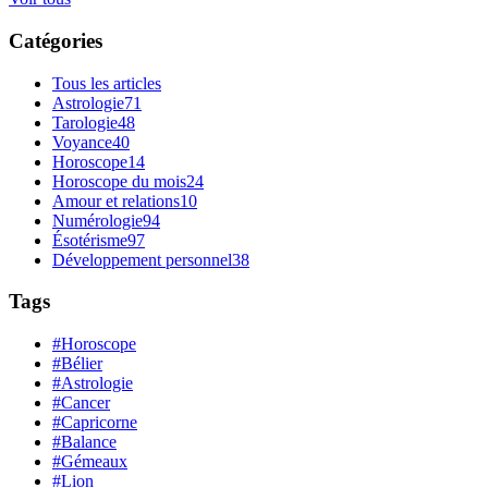
Catégories
Tous les articles
Astrologie
71
Tarologie
48
Voyance
40
Horoscope
14
Horoscope du mois
24
Amour et relations
10
Numérologie
94
Ésotérisme
97
Développement personnel
38
Tags
#Horoscope
#Bélier
#Astrologie
#Cancer
#Capricorne
#Balance
#Gémeaux
#Lion