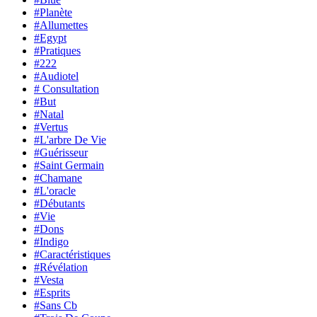
#Planète
#Allumettes
#Egypt
#Pratiques
#222
#Audiotel
# Consultation
#But
#Natal
#Vertus
#L'arbre De Vie
#Guérisseur
#Saint Germain
#Chamane
#L'oracle
#Débutants
#Vie
#Dons
#Indigo
#Caractéristiques
#Révélation
#Vesta
#Esprits
#Sans Cb