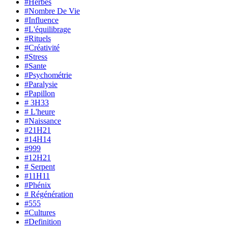
#Herbes
#Nombre De Vie
#Influence
#L'équilibrage
#Rituels
#Créativité
#Stress
#Sante
#Psychométrie
#Paralysie
#Papillon
# 3H33
# L'heure
#Naissance
#21H21
#14H14
#999
#12H21
# Serpent
#11H11
#Phénix
# Régénération
#555
#Cultures
#Definition