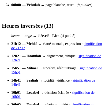
00h00 — Vehuiah
→ page blanche, reset ·
(à publier)
Heures
inversées
(13)
heure — ange
→
idée‑clé
·
Lien
(si publié)
21h12 — Mehiel
→ clarté mentale, expression ·
signification
de 21h12
12h21 — Haamiah
→ alignement, éthique ·
signification de
12h21
15h51 — Mihael
→ sincérité, rééquilibrage ·
signification de
15h51
14h41 — Sealiah
→ lucidité, vigilance ·
signification de
14h41
10h01 — Lecabel
→ décision éclairée ·
signification de
10h01
20h02 — Umabel
→ relations, amitié ·
signification de