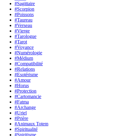
#Sagittaire
#Scorpion
#Poissons
#Taureau
#Verseau
#Vierge
#Tarologue
#Tarot
#Voyance
#Numérologie
#Médium
#Compatibilité
#Relations
#Esotérisme
#Amour
#Horus
#Protection
#Cartomancie
#Fatma
#Archange
#Uriel
#Prière
#Animaux Totem
#Spiritualité
#Spiritisme