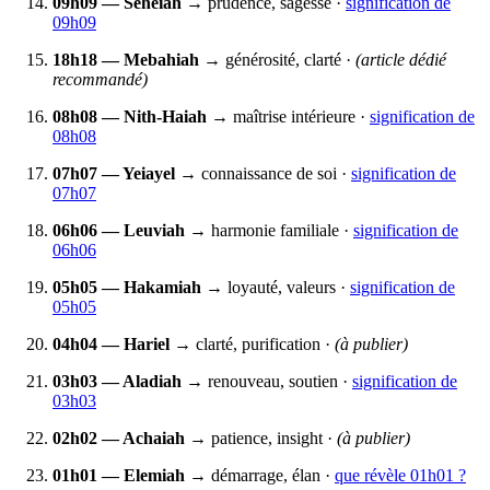
09h09 — Seheiah
→ prudence, sagesse ·
signification de
09h09
18h18 — Mebahiah
→ générosité, clarté ·
(article dédié
recommandé)
08h08 — Nith‑Haiah
→ maîtrise intérieure ·
signification de
08h08
07h07 — Yeiayel
→ connaissance de soi ·
signification de
07h07
06h06 — Leuviah
→ harmonie familiale ·
signification de
06h06
05h05 — Hakamiah
→ loyauté, valeurs ·
signification de
05h05
04h04 — Hariel
→ clarté, purification ·
(à publier)
03h03 — Aladiah
→ renouveau, soutien ·
signification de
03h03
02h02 — Achaiah
→ patience, insight ·
(à publier)
01h01 — Elemiah
→ démarrage, élan ·
que révèle 01h01 ?