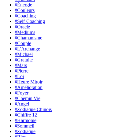
#Énergie
#Couleurs
#Coaching
#Self-Coaching
#Oracle
#Mediums
#Chamanisme
#Couple
#L'Archange
#Michael
#Gratuite
#Mars
#Pierre
#Loi
#Heure Miroir
#Amélioration
#Foyer
#Chemin Vie
#Angel
#Zodiaque Chinois
#Chiffre 12
#Harmonie
#Sommeil
#Zodiaque
#Blue