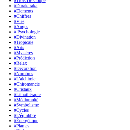
#Trois De Coupe
#Darakaraka
#Elements
#Chiffres
#Vies
#Anges
# Psychologie
#Divination
#Tropicale
#Arts
#Mystères
#Prédiction
#Relax
#Decoration
#Nombres
#L'alchimie
#Chiromancie
#Cristaux
#Lithothérapie
#Médiumnité
#Symbolisme
#Cycles
#L'équilibre
#Énergétique
#Plantes