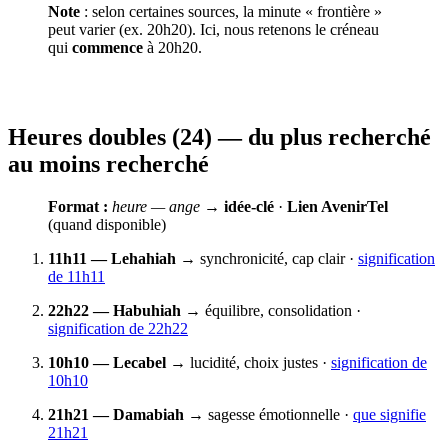
Note
: selon certaines sources, la minute « frontière »
peut varier (ex. 20h20). Ici, nous retenons le créneau
qui
commence
à 20h20.
Heures
doubles
(24) — du plus recherché
au moins recherché
Format :
heure — ange
→
idée‑clé
·
Lien AvenirTel
(quand disponible)
11h11 — Lehahiah
→ synchronicité, cap clair ·
signification
de 11h11
22h22 — Habuhiah
→ équilibre, consolidation ·
signification de 22h22
10h10 — Lecabel
→ lucidité, choix justes ·
signification de
10h10
21h21 — Damabiah
→ sagesse émotionnelle ·
que signifie
21h21