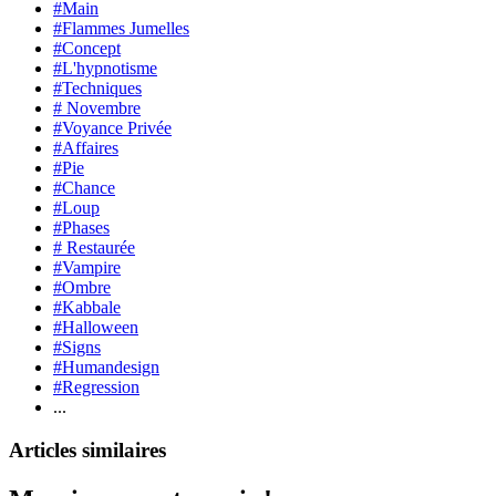
#Main
#Flammes Jumelles
#Concept
#L'hypnotisme
#Techniques
# Novembre
#Voyance Privée
#Affaires
#Pie
#Chance
#Loup
#Phases
# Restaurée
#Vampire
#Ombre
#Kabbale
#Halloween
#Signs
#Humandesign
#Regression
...
Articles similaires