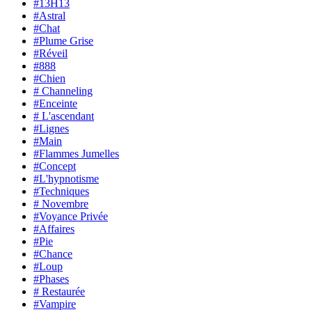
#13H13
#Astral
#Chat
#Plume Grise
#Réveil
#888
#Chien
# Channeling
#Enceinte
# L'ascendant
#Lignes
#Main
#Flammes Jumelles
#Concept
#L'hypnotisme
#Techniques
# Novembre
#Voyance Privée
#Affaires
#Pie
#Chance
#Loup
#Phases
# Restaurée
#Vampire