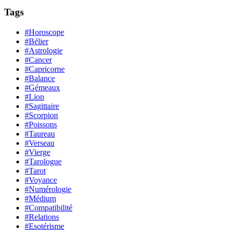
Tags
#Horoscope
#Bélier
#Astrologie
#Cancer
#Capricorne
#Balance
#Gémeaux
#Lion
#Sagittaire
#Scorpion
#Poissons
#Taureau
#Verseau
#Vierge
#Tarologue
#Tarot
#Voyance
#Numérologie
#Médium
#Compatibilité
#Relations
#Esotérisme