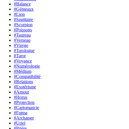
#Balance
#Gémeaux
#Lion
#Sagittaire
#Scorpion
#Poissons
#Taureau
#Verseau
#Vierge
#Tarologue
#Tarot
#Voyance
#Numérologie
#Médium
#Compatibilité
#Relations
#Esotérisme
#Amour
#Horus
#Protection
#Cartomancie
#Fatma
#Archange
#Uriel
#Prière