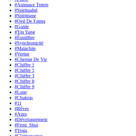
#Animaux Totem
#Spiritualité
#Spiritisme
#Oeil De Fatma
#Guide
#Yin Yang
#Équilibre
#Synchronicité
#Malachite
#Vertue
#Chemin De Vie
#Chiffre 1
#Chiffre 5
#Chiffre 3
#Chiffre 8
#Chiffre 9
#Lune
#Chakras
#11
#Rêves
#Aura
#Développement
#Feng_Shui
#Yoga
#Clairvoyance