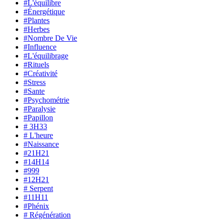
#L'équilibre
#Énergétique
#Plantes
#Herbes
#Nombre De Vie
#Influence
#L'équilibrage
#Rituels
#Créativité
#Stress
#Sante
#Psychométrie
#Paralysie
#Papillon
# 3H33
# L'heure
#Naissance
#21H21
#14H14
#999
#12H21
# Serpent
#11H11
#Phénix
# Régénération