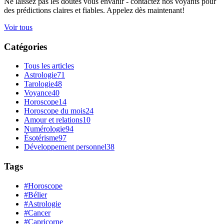
Ne laissez pas les doutes vous envahir - contactez nos voyants pour
des prédictions claires et fiables. Appelez dès maintenant!
Voir tous
Catégories
Tous les articles
Astrologie
71
Tarologie
48
Voyance
40
Horoscope
14
Horoscope du mois
24
Amour et relations
10
Numérologie
94
Ésotérisme
97
Développement personnel
38
Tags
#Horoscope
#Bélier
#Astrologie
#Cancer
#Capricorne