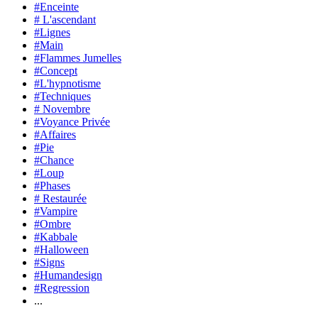
#Enceinte
# L'ascendant
#Lignes
#Main
#Flammes Jumelles
#Concept
#L'hypnotisme
#Techniques
# Novembre
#Voyance Privée
#Affaires
#Pie
#Chance
#Loup
#Phases
# Restaurée
#Vampire
#Ombre
#Kabbale
#Halloween
#Signs
#Humandesign
#Regression
...