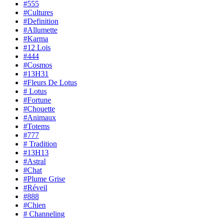
#555
#Cultures
#Definition
#Allumette
#Karma
#12 Lois
#444
#Cosmos
#13H31
#Fleurs De Lotus
# Lotus
#Fortune
#Chouette
#Animaux
#Totems
#777
# Tradition
#13H13
#Astral
#Chat
#Plume Grise
#Réveil
#888
#Chien
# Channeling