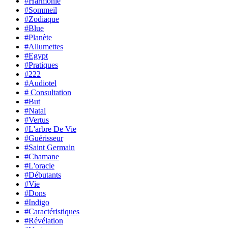
#Harmonie
#Sommeil
#Zodiaque
#Blue
#Planète
#Allumettes
#Egypt
#Pratiques
#222
#Audiotel
# Consultation
#But
#Natal
#Vertus
#L'arbre De Vie
#Guérisseur
#Saint Germain
#Chamane
#L'oracle
#Débutants
#Vie
#Dons
#Indigo
#Caractéristiques
#Révélation