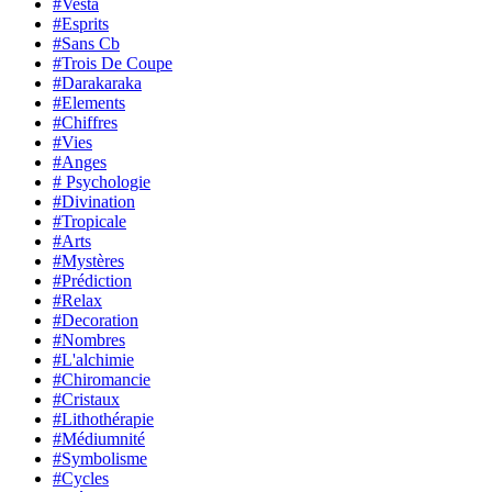
#Vesta
#Esprits
#Sans Cb
#Trois De Coupe
#Darakaraka
#Elements
#Chiffres
#Vies
#Anges
# Psychologie
#Divination
#Tropicale
#Arts
#Mystères
#Prédiction
#Relax
#Decoration
#Nombres
#L'alchimie
#Chiromancie
#Cristaux
#Lithothérapie
#Médiumnité
#Symbolisme
#Cycles