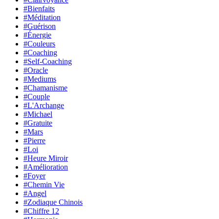
#Bienfaits
#Méditation
#Guérison
#Énergie
#Couleurs
#Coaching
#Self-Coaching
#Oracle
#Mediums
#Chamanisme
#Couple
#L'Archange
#Michael
#Gratuite
#Mars
#Pierre
#Loi
#Heure Miroir
#Amélioration
#Foyer
#Chemin Vie
#Angel
#Zodiaque Chinois
#Chiffre 12