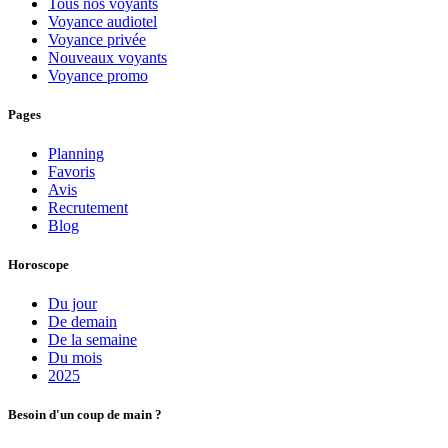
Tous nos voyants
Voyance audiotel
Voyance privée
Nouveaux voyants
Voyance promo
Pages
Planning
Favoris
Avis
Recrutement
Blog
Horoscope
Du jour
De demain
De la semaine
Du mois
2025
Besoin d'un coup de main ?