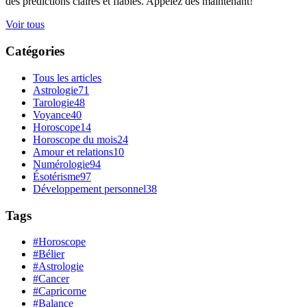
des prédictions claires et fiables. Appelez dès maintenant!
Voir tous
Catégories
Tous les articles
Astrologie
71
Tarologie
48
Voyance
40
Horoscope
14
Horoscope du mois
24
Amour et relations
10
Numérologie
94
Ésotérisme
97
Développement personnel
38
Tags
#Horoscope
#Bélier
#Astrologie
#Cancer
#Capricorne
#Balance