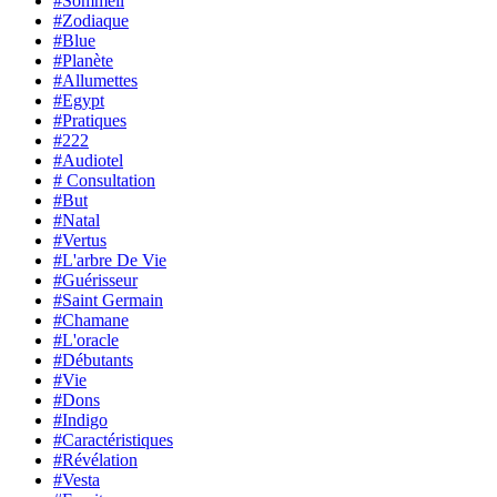
#Sommeil
#Zodiaque
#Blue
#Planète
#Allumettes
#Egypt
#Pratiques
#222
#Audiotel
# Consultation
#But
#Natal
#Vertus
#L'arbre De Vie
#Guérisseur
#Saint Germain
#Chamane
#L'oracle
#Débutants
#Vie
#Dons
#Indigo
#Caractéristiques
#Révélation
#Vesta