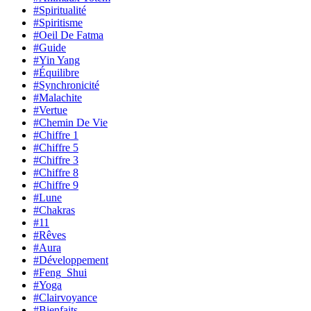
#Spiritualité
#Spiritisme
#Oeil De Fatma
#Guide
#Yin Yang
#Équilibre
#Synchronicité
#Malachite
#Vertue
#Chemin De Vie
#Chiffre 1
#Chiffre 5
#Chiffre 3
#Chiffre 8
#Chiffre 9
#Lune
#Chakras
#11
#Rêves
#Aura
#Développement
#Feng_Shui
#Yoga
#Clairvoyance
#Bienfaits