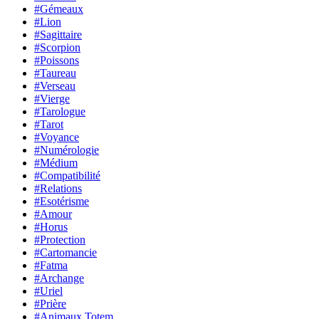
#Gémeaux
#Lion
#Sagittaire
#Scorpion
#Poissons
#Taureau
#Verseau
#Vierge
#Tarologue
#Tarot
#Voyance
#Numérologie
#Médium
#Compatibilité
#Relations
#Esotérisme
#Amour
#Horus
#Protection
#Cartomancie
#Fatma
#Archange
#Uriel
#Prière
#Animaux Totem