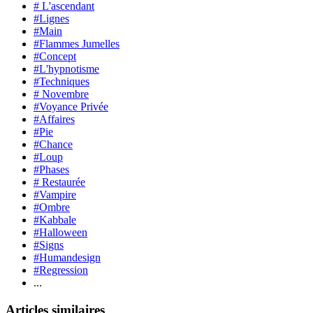
# L'ascendant
#Lignes
#Main
#Flammes Jumelles
#Concept
#L'hypnotisme
#Techniques
# Novembre
#Voyance Privée
#Affaires
#Pie
#Chance
#Loup
#Phases
# Restaurée
#Vampire
#Ombre
#Kabbale
#Halloween
#Signs
#Humandesign
#Regression
...
Articles similaires