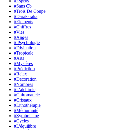
#Esprits
#Sans Cb
#Trois De Coupe
#Darakaraka
#Elements
#Chiffres
#Vies
#Anges
# Psychologie
#Divination
#Tropicale
#Arts
#Mystères
#Prédiction
#Relax
#Decoration
#Nombres
#L'alchimie
#Chiromancie
#Cristaux
#Lithothérapie
#Médiumnité
#Symbolisme
#Cycles
#L'équilibre