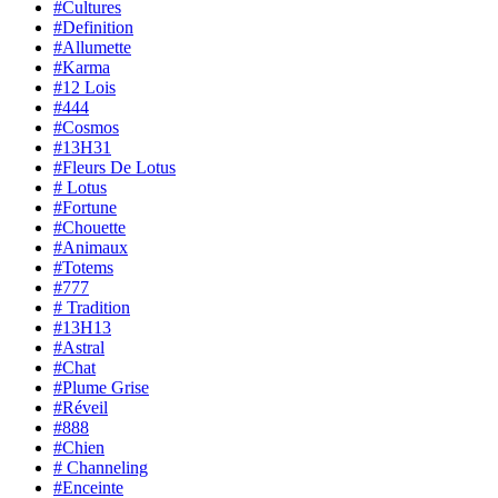
#Cultures
#Definition
#Allumette
#Karma
#12 Lois
#444
#Cosmos
#13H31
#Fleurs De Lotus
# Lotus
#Fortune
#Chouette
#Animaux
#Totems
#777
# Tradition
#13H13
#Astral
#Chat
#Plume Grise
#Réveil
#888
#Chien
# Channeling
#Enceinte