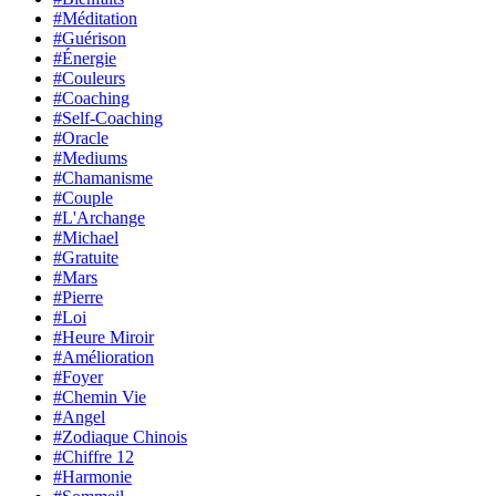
#Méditation
#Guérison
#Énergie
#Couleurs
#Coaching
#Self-Coaching
#Oracle
#Mediums
#Chamanisme
#Couple
#L'Archange
#Michael
#Gratuite
#Mars
#Pierre
#Loi
#Heure Miroir
#Amélioration
#Foyer
#Chemin Vie
#Angel
#Zodiaque Chinois
#Chiffre 12
#Harmonie