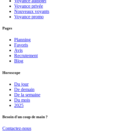
Voyance audiotel
Voyance privée
Nouveaux voyants
Voyance promo
Pages
Planning
Favoris
Avis
Recrutement
Blog
Horoscope
Du jour
De demain
De la semaine
Du mois
2025
Besoin d'un coup de main ?
Contactez-nous