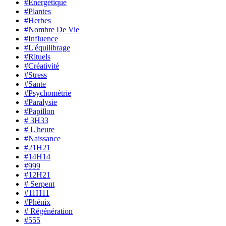
#Énergétique
#Plantes
#Herbes
#Nombre De Vie
#Influence
#L'équilibrage
#Rituels
#Créativité
#Stress
#Sante
#Psychométrie
#Paralysie
#Papillon
# 3H33
# L'heure
#Naissance
#21H21
#14H14
#999
#12H21
# Serpent
#11H11
#Phénix
# Régénération
#555