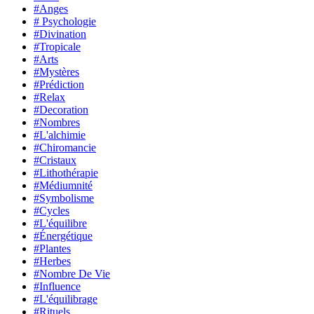
#Anges
# Psychologie
#Divination
#Tropicale
#Arts
#Mystères
#Prédiction
#Relax
#Decoration
#Nombres
#L'alchimie
#Chiromancie
#Cristaux
#Lithothérapie
#Médiumnité
#Symbolisme
#Cycles
#L'équilibre
#Énergétique
#Plantes
#Herbes
#Nombre De Vie
#Influence
#L'équilibrage
#Rituels