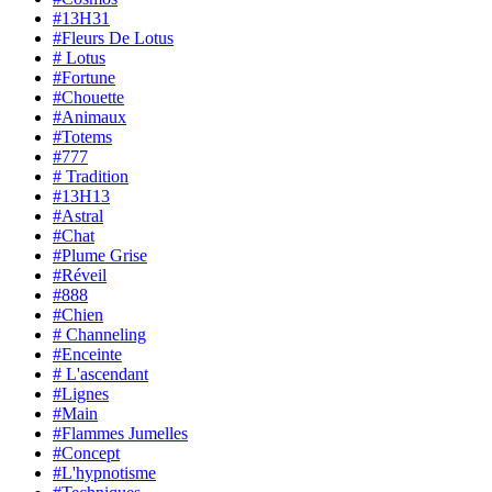
#13H31
#Fleurs De Lotus
# Lotus
#Fortune
#Chouette
#Animaux
#Totems
#777
# Tradition
#13H13
#Astral
#Chat
#Plume Grise
#Réveil
#888
#Chien
# Channeling
#Enceinte
# L'ascendant
#Lignes
#Main
#Flammes Jumelles
#Concept
#L'hypnotisme