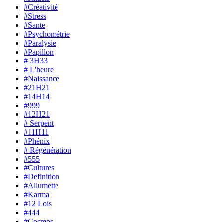
#Créativité
#Stress
#Sante
#Psychométrie
#Paralysie
#Papillon
# 3H33
# L'heure
#Naissance
#21H21
#14H14
#999
#12H21
# Serpent
#11H11
#Phénix
# Régénération
#555
#Cultures
#Definition
#Allumette
#Karma
#12 Lois
#444
#Cosmos