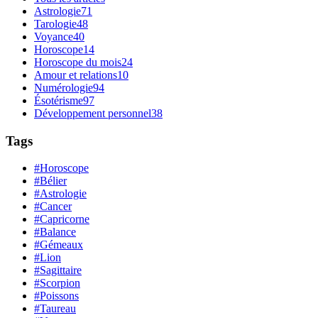
Astrologie
71
Tarologie
48
Voyance
40
Horoscope
14
Horoscope du mois
24
Amour et relations
10
Numérologie
94
Ésotérisme
97
Développement personnel
38
Tags
#Horoscope
#Bélier
#Astrologie
#Cancer
#Capricorne
#Balance
#Gémeaux
#Lion
#Sagittaire
#Scorpion
#Poissons
#Taureau