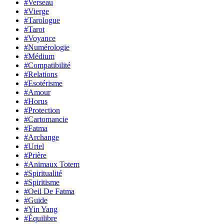
#Verseau
#Vierge
#Tarologue
#Tarot
#Voyance
#Numérologie
#Médium
#Compatibilité
#Relations
#Esotérisme
#Amour
#Horus
#Protection
#Cartomancie
#Fatma
#Archange
#Uriel
#Prière
#Animaux Totem
#Spiritualité
#Spiritisme
#Oeil De Fatma
#Guide
#Yin Yang
#Équilibre