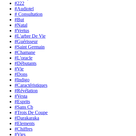
#222
#Audiotel
# Consultation
#But
#Natal
#Vertus
#L'arbre De Vie
#Guérisseur
#Saint Germain
#Chamane
#L'oracle
#Débutants
#Vie
#Dons
#Indigo
#Caractéristiques
#Révélation
#Vesta
#Esprits
#Sans Cb
#Trois De Coupe
#Darakaraka
#Elements
#Chiffres
#Vies