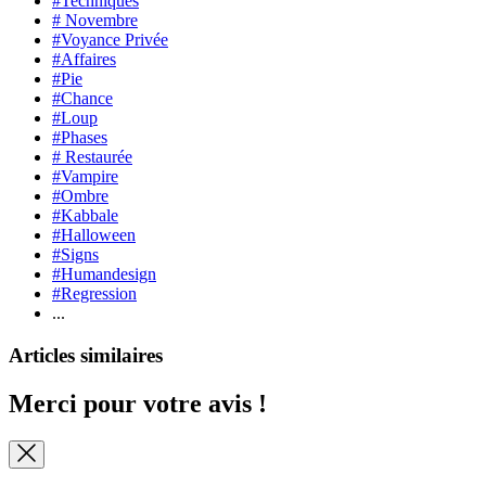
#Techniques
# Novembre
#Voyance Privée
#Affaires
#Pie
#Chance
#Loup
#Phases
# Restaurée
#Vampire
#Ombre
#Kabbale
#Halloween
#Signs
#Humandesign
#Regression
...
Articles similaires
Merci pour votre avis !