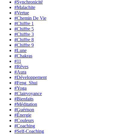
#Synchronicité
#Malachite
#Vertue
#Chemin De Vie
#Chiffre 1
#Chiffre 5
#Chiffre 3
#Chiffre 8
#Chiffre 9
#Lune
#Chakras
#11
#Rêves
#Aura
#Développement
#Feng_Shui
#Yoga
#Clairvoyance
#Bienfaits
#Méditation
#Guérison
#Énergie
#Couleurs
#Coaching
#Self-Coaching