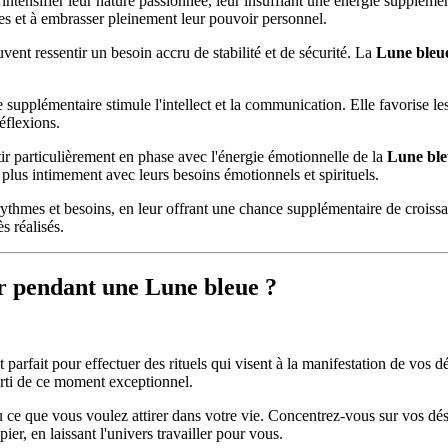
intensifier leur nature passionnée, leur insufflant une énergie supplémen
ses et à embrasser pleinement leur pouvoir personnel.
uvent ressentir un besoin accru de stabilité et de sécurité. La
Lune bleu
ne supplémentaire stimule l'intellect et la communication. Elle favorise le
éflexions.
tir particulièrement en phase avec l'énergie émotionnelle de la
Lune ble
 plus intimement avec leurs besoins émotionnels et spirituels.
ythmes et besoins, en leur offrant une chance supplémentaire de croissan
s réalisés.
er pendant une Lune bleue ?
 parfait pour effectuer des rituels qui visent à la manifestation de vos dé
parti de ce moment exceptionnel.
 ce que vous voulez attirer dans votre vie. Concentrez-vous sur vos désir
pier, en laissant l'univers travailler pour vous.