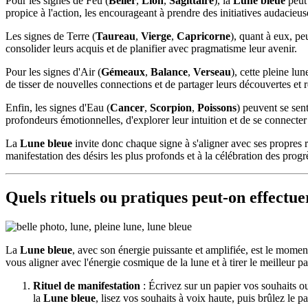
Pour les signes de Feu (
Bélier
,
Lion
,
Sagittaire
), la
Lune bleue
peut 
propice à l'action, les encourageant à prendre des initiatives audacieu
Les signes de Terre (
Taureau
,
Vierge
,
Capricorne
), quant à eux, pe
consolider leurs acquis et de planifier avec pragmatisme leur avenir.
Pour les signes d'Air (
Gémeaux
,
Balance
,
Verseau
), cette pleine lu
de tisser de nouvelles connections et de partager leurs découvertes et r
Enfin, les signes d'Eau (
Cancer
,
Scorpion
,
Poissons
) peuvent se sen
profondeurs émotionnelles, d'explorer leur intuition et de se connecter
La
Lune bleue
invite donc chaque signe à s'aligner avec ses propres r
manifestation des désirs les plus profonds et à la célébration des progrè
Quels rituels ou pratiques peut-on effectu
La
Lune bleue
, avec son énergie puissante et amplifiée, est le moment
vous aligner avec l'énergie cosmique de la lune et à tirer le meilleur 
Rituel de manifestation
: Écrivez sur un papier vos souhaits ou
la
Lune bleue
, lisez vos souhaits à voix haute, puis brûlez le pa