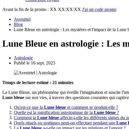
Avant la fin de la promo :
XX XX:XX:XX
J'ai un code promo
Avenirtel
Blog
Lune Bleue en astrologie : Les mystères et l'impact de la Lune 
Lune Bleue en astrologie : Les m
Astrologie
Publié le 16 sept. 2025
Temps de lecture estimé : 21 minutes
La Lune Bleue, un phénomène qui éveille l'imagination et suscite l'intér
Lune bleue
sur nos vies, à travers des questions courantes qui captiv
Qu'est-ce que la
Lune bleue
et comment se produit-elle ?
Quelle est la signification astrologique de la
Lune bleue
?
Comment la
Lune bleue
affecte-t-elle les différents signes du 
Quels rituels ou pratiques peut-on effectuer pendant une
Lune 
La
Lune bleue
a-t-elle un impact sur les relations et l'amour ?