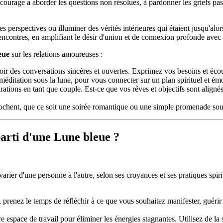
ourage à aborder les questions non résolues, à pardonner les griefs passé
s perspectives ou illuminer des vérités intérieures qui étaient jusqu'al
encontres, en amplifiant le désir d'union et de connexion profonde avec 
eue
sur les relations amoureuses :
voir des conversations sincères et ouvertes. Exprimez vos besoins et éco
éditation sous la lune, pour vous connecter sur un plan spirituel et ém
rations en tant que couple. Est-ce que vos rêves et objectifs sont align
rochent, que ce soit une soirée romantique ou une simple promenade sous
arti d'une Lune bleue ?
rier d'une personne à l'autre, selon ses croyances et ses pratiques spiri
, prenez le temps de réfléchir à ce que vous souhaitez manifester, guérir ou
 espace de travail pour éliminer les énergies stagnantes. Utilisez de la s