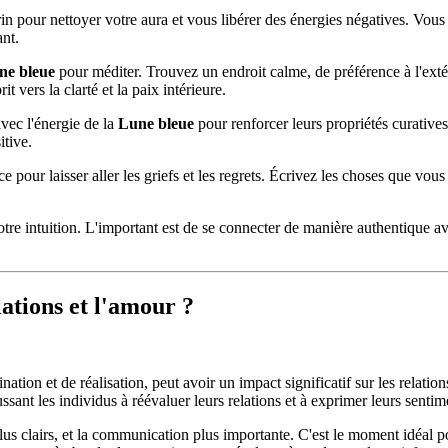
rin pour nettoyer votre aura et vous libérer des énergies négatives. Vou
ant.
ne bleue
pour méditer. Trouvez un endroit calme, de préférence à l'extér
t vers la clarté et la paix intérieure.
vec l'énergie de la
Lune bleue
pour renforcer leurs propriétés curatives
itive.
 pour laisser aller les griefs et les regrets. Écrivez les choses que vou
otre intuition. L'important est de se connecter de manière authentique av
lations et l'amour ?
ination et de réalisation, peut avoir un impact significatif sur les rela
oussant les individus à réévaluer leurs relations et à exprimer leurs sent
plus clairs, et la communication plus importante. C'est le moment idéal p