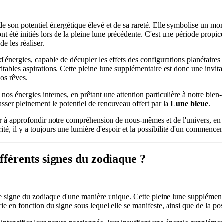
de son potentiel énergétique élevé et de sa rareté. Elle symbolise un 
 ont été initiés lors de la pleine lune précédente. C'est une période propi
e les réaliser.
nergies, capable de décupler les effets des configurations planétaires en 
ritables aspirations. Cette pleine lune supplémentaire est donc une invita
nos rêves.
de nos énergies internes, en prêtant une attention particulière à notre bie
asser pleinement le potentiel de renouveau offert par la
Lune bleue
.
r à approfondir notre compréhension de nous-mêmes et de l'univers, en 
té, il y a toujours une lumière d'espoir et la possibilité d'un commence
fférents signes du zodiaque ?
ue signe du zodiaque d'une manière unique. Cette pleine lune supplément
rie en fonction du signe sous lequel elle se manifeste, ainsi que de la p