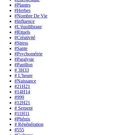
#Plantes
#Herbes
#Nombre De Vie
#Influence
#L'équilibrage
#Rituels
#Créativité
#Stress
#Sante
#Psychométrie
#Paralysie
#Papillon
# 3H33
# L'heure
#Naissance
#21H21
#14H14
#999
#12H21
# Serpent
#11H11
#Phénix
# Régénération
#555