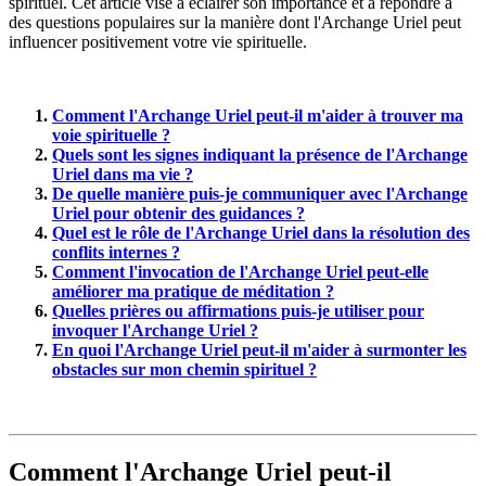
spirituel. Cet article vise à éclairer son importance et à répondre à
des questions populaires sur la manière dont l'Archange Uriel peut
influencer positivement votre vie spirituelle.
Comment l'Archange Uriel peut-il m'aider à trouver ma
voie spirituelle ?
Quels sont les signes indiquant la présence de l'Archange
Uriel dans ma vie ?
De quelle manière puis-je communiquer avec l'Archange
Uriel pour obtenir des guidances ?
Quel est le rôle de l'Archange Uriel dans la résolution des
conflits internes ?
Comment l'invocation de l'Archange Uriel peut-elle
améliorer ma pratique de méditation ?
Quelles prières ou affirmations puis-je utiliser pour
invoquer l'Archange Uriel ?
En quoi l'Archange Uriel peut-il m'aider à surmonter les
obstacles sur mon chemin spirituel ?
Comment l'
Archange Uriel
peut-il