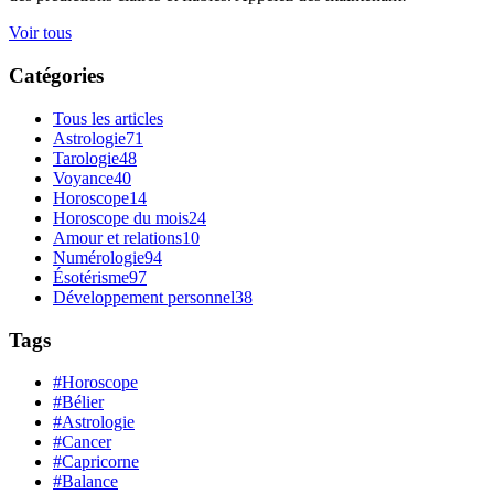
Voir tous
Catégories
Tous les articles
Astrologie
71
Tarologie
48
Voyance
40
Horoscope
14
Horoscope du mois
24
Amour et relations
10
Numérologie
94
Ésotérisme
97
Développement personnel
38
Tags
#Horoscope
#Bélier
#Astrologie
#Cancer
#Capricorne
#Balance