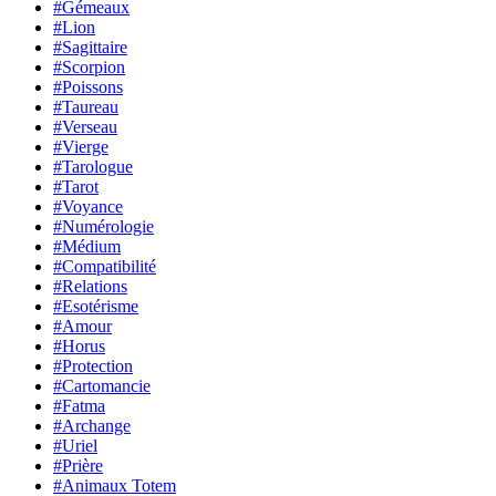
#Gémeaux
#Lion
#Sagittaire
#Scorpion
#Poissons
#Taureau
#Verseau
#Vierge
#Tarologue
#Tarot
#Voyance
#Numérologie
#Médium
#Compatibilité
#Relations
#Esotérisme
#Amour
#Horus
#Protection
#Cartomancie
#Fatma
#Archange
#Uriel
#Prière
#Animaux Totem