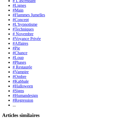
# L'ascendant
#Lignes
#Main
#Flammes Jumelles
#Concept
#L'hypnotisme
#Techniques
# Novembre
#Voyance Privée
#Affaires
#Pie
#Chance
#Loup
#Phases
# Restaurée
#Vampire
#Ombre
#Kabbale
#Halloween
#Signs
#Humandesign
#Regression
...
Articles similaires