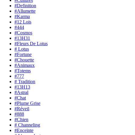
#Cultures
#Definition
#Allumette
#Karma
#12 Lois
#444
#Cosmos
#13H31
#Fleurs De Lotus
# Lotus
#Fortune
#Chouette
#Animaux
#Totems
#777
# Tradition
#13H13
#Astral
#Chat
#Plume Grise
#Réveil
#888
#Chien
# Channeling
#Enceinte