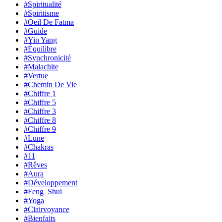
#Spiritualité
#Spiritisme
#Oeil De Fatma
#Guide
#Yin Yang
#Équilibre
#Synchronicité
#Malachite
#Vertue
#Chemin De Vie
#Chiffre 1
#Chiffre 5
#Chiffre 3
#Chiffre 8
#Chiffre 9
#Lune
#Chakras
#11
#Rêves
#Aura
#Développement
#Feng_Shui
#Yoga
#Clairvoyance
#Bienfaits