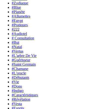
#Zodiaque
#Blue
#Planète
#Allumettes
#Egypt
#Pratiques
#222
#Audiotel
# Consultation
#But
#Natal
#Vertus
#L'arbre De Vie
#Guérisseur
#Saint Germain
#Chamane
#L'oracle
#Débutants
#Vie
#Dons
#Indigo
#Caractéristiques
#Révélation
#Vesta
#Esprits