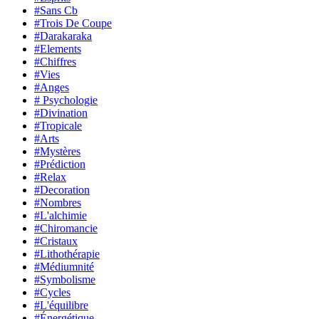
#Sans Cb
#Trois De Coupe
#Darakaraka
#Elements
#Chiffres
#Vies
#Anges
# Psychologie
#Divination
#Tropicale
#Arts
#Mystères
#Prédiction
#Relax
#Decoration
#Nombres
#L'alchimie
#Chiromancie
#Cristaux
#Lithothérapie
#Médiumnité
#Symbolisme
#Cycles
#L'équilibre
#Énergétique