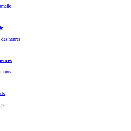
le
heures
nts