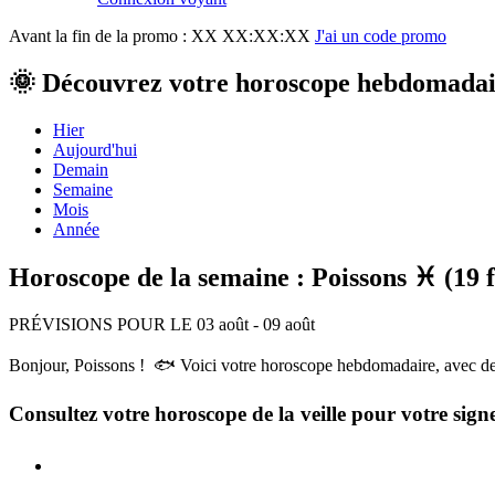
Avant la fin de la promo :
XX XX:XX:XX
J'ai un code promo
🌞 Découvrez votre horoscope hebdomadair
Hier
Aujourd'hui
Demain
Semaine
Mois
Année
Horoscope de la semaine : Poissons ♓ (19 f
PRÉVISIONS POUR LE 03 août - 09 août
Bonjour, Poissons ! 🐟 Voici votre horoscope hebdomadaire, avec des p
Consultez votre horoscope de la veille pour votre sign