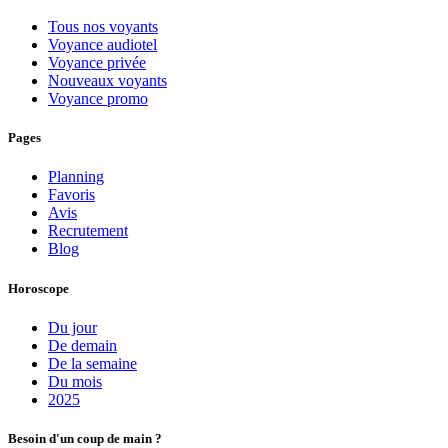
Tous nos voyants
Voyance audiotel
Voyance privée
Nouveaux voyants
Voyance promo
Pages
Planning
Favoris
Avis
Recrutement
Blog
Horoscope
Du jour
De demain
De la semaine
Du mois
2025
Besoin d'un coup de main ?