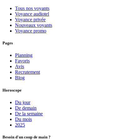
Tous nos voyants
Voyance audiotel
Voyance privée
Nouveaux voyants
Voyance promo
Pages
Planning
Favoris
Avis
Recrutement
Blog
Horoscope
Du jour
De demain
De la semaine
Du mois
2025
Besoin d'un coup de main ?